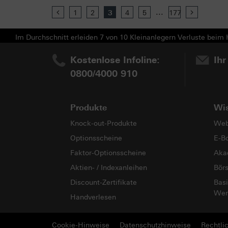
...
Previous
1
2
3
4
5
177
Next
Im Durchschnitt erleiden 7 von 10 Kleinanlegern Verluste beim H
Kostenlose Infoline:
Ihr
0800/4000 910
Produkte
Wi
Knock-out-Produkte
Web
Optionsscheine
E-B
Faktor-Optionsscheine
Aka
Aktien- / Indexanleihen
Bör
Discount-Zertifikate
Basi
Wer
Handverlesen
Cookie-Hinweise
Datenschutzhinweise
Rechtli