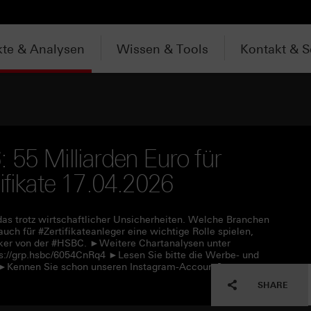
te & Analysen
Wissen & Tools
Kontakt & S
 55 Milliarden Euro für
ifikate 17.04.2026
das trotz wirtschaftlicher Unsicherheiten. Welche Branchen
h für #Zertifikateanleger eine wichtige Rolle spielen,
Köker von der #HSBC. ►Weitere Chartanalysen unter
s://grp.hsbc/6054CnRq4 ►Lesen Sie bitte die Werbe- und
f ►Kennen Sie schon unseren Instagram-Account?
SHARE