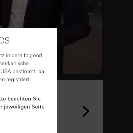
es
tz in dem folgend
merikanische
n USA bestimmt, da
n registriert
tte beachten Sie
r jeweiligen Seite