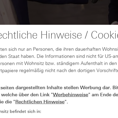
chtliche Hinweise / Cooki
ten sich nur an Personen, die ihren dauerhaften Wohnsi
en Staat haben. Die Informationen sind nicht für US-a
ersonen mit Wohnsitz bzw. ständigem Aufenthalt in de
tpapiere regelmäßig nicht nach den dortigen Vorschrifte
AUGUST
tseiten dargestellten Inhalte stellen Werbung dar. Bi
Wie lange bleibt der DAX® in
07
 welche über den Link "
Werbehinweise
" am Ende de
Rekordlaune? - ntv Zertifikate
07.08.26
e die "
Rechtlichen Hinweise
".
itz befindet sich in: