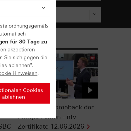
enste ordnungsgemäß
automatisch
gen für 30 Tage zu
sen akzeptieren
n Sie sich gegen die
ies ablehnen".
ookie Hinweisen
.
ptionalen Cookies
ablehnen
hart-
Das große Comeback der
s
Europa-Aktien - ntv
HSBC
Zertifikate 12.06.2026