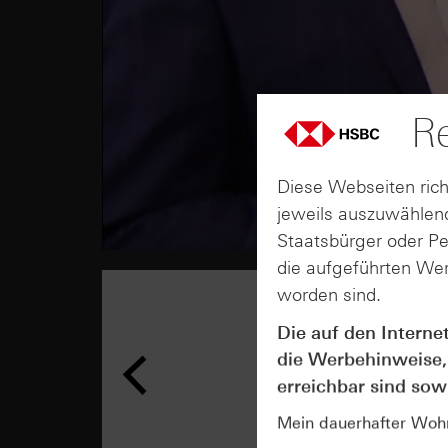
Re
Diese Webseiten rich
jeweils auszuwählend
Staatsbürger oder P
die aufgeführten Wer
worden sind.
Die auf den Interne
die Werbehinweise,
erreichbar sind sowi
Mein dauerhafter Wohns