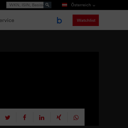
Suche
Österreich
ervice
Watchlist
tweet
teilen
mitteilen
teilen
teilen