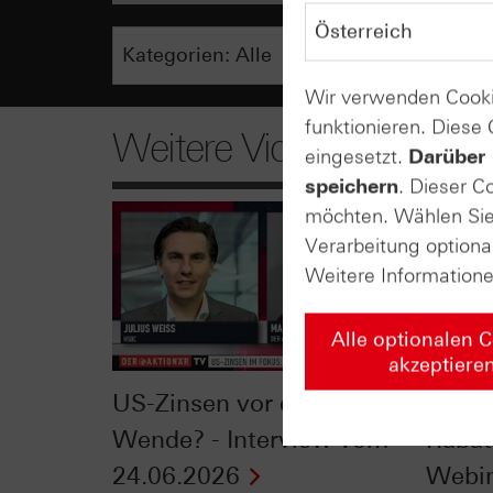
Wir verwenden Cooki
funktionieren. Diese
Weitere Videos
eingesetzt.
Darüber 
speichern
. Dieser C
möchten. Wählen Sie 
Verarbeitung optiona
Weitere Information
Alle optionalen 
akzeptiere
US-Zinsen vor der
Summe
Wende? - Interview vom
Rabatt
24.06.2026
Webi