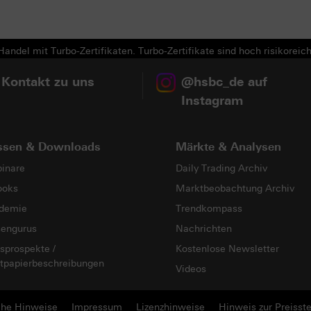
andel mit Turbo-Zertifikaten. Turbo-Zertifikate sind hoch risikoreich
 Kontakt zu uns
@hsbc_de auf
Instagram
ssen & Downloads
Märkte & Analysen
inare
Daily Trading Archiv
ooks
Marktbeobachtung Archiv
demie
Trendkompass
sengurus
Nachrichten
sprospekte /
Kostenlose Newsletter
tpapierbeschreibungen
Videos
che Hinweise
Impressum
Lizenzhinweise
Hinweis zur Preisste