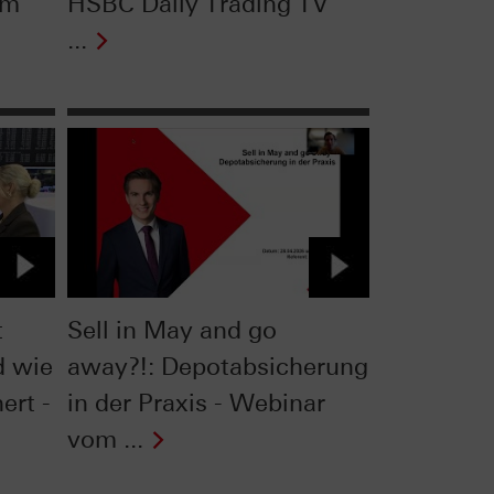
om
HSBC Daily Trading TV
...
t
Sell in May and go
d wie
away?!: Depotabsicherung
ert -
in der Praxis - Webinar
vom ...