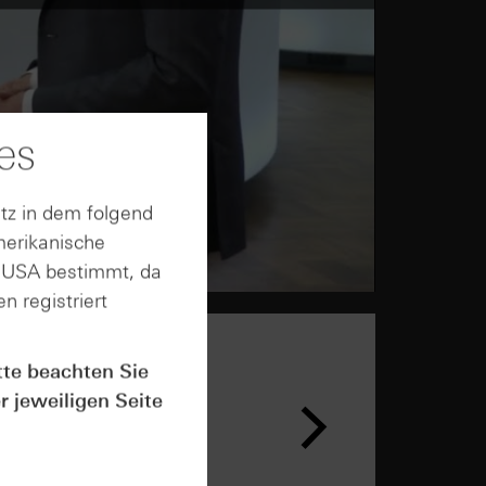
es
tz in dem folgend
merikanische
n USA bestimmt, da
n registriert
tte beachten Sie
n &
r jeweiligen Seite
ar