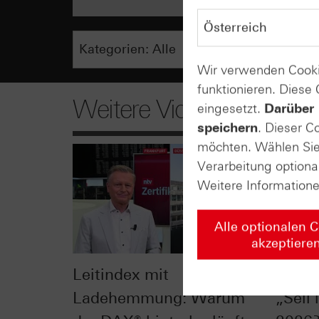
Wir verwenden Cooki
funktionieren. Diese
Weitere Videos
eingesetzt.
Darüber 
speichern
. Dieser C
möchten. Wählen Sie 
Verarbeitung optiona
Weitere Information
Alle optionalen 
akzeptiere
Leitindex mit
S&P 5
Ladehemmung: Warum
„Sell 