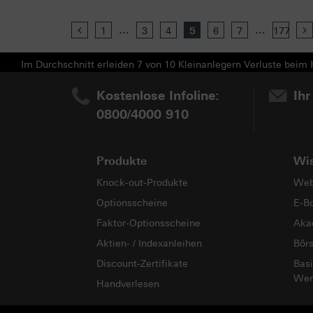
...
...
Previous
1
3
4
5
6
7
177
Im Durchschnitt erleiden 7 von 10 Kleinanlegern Verluste beim H
Kostenlose Infoline:
Ihr
0800/4000 910
Produkte
Wi
Knock-out-Produkte
Web
Optionsscheine
E-B
Faktor-Optionsscheine
Aka
Aktien- / Indexanleihen
Bör
Discount-Zertifikate
Basi
Wer
Handverlesen