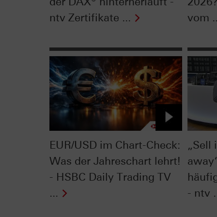
der DAX® hinterherläuft -
2026?
ntv Zertifikate ...
vom ..
EUR/USD im Chart-Check:
„Sell
Was der Jahreschart lehrt!
away“
- HSBC Daily Trading TV
häufig
...
- ntv .