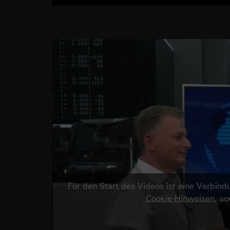
Für den Start des Videos ist eine Verbi
Cookie-Hinweisen
, s