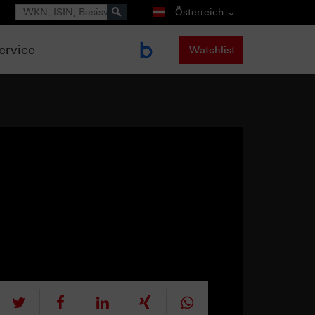
Suche
Österreich
ervice
Watchlist
tweet
teilen
mitteilen
teilen
teilen