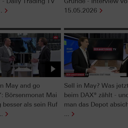
 - Daily Trading TV
Gründe - Interview v
.
15.05.2026
 in May and go
Sell in May? Was jetz
: Börsenmonat Mai
beim DAX® zählt - un
 besser als sein Ruf
man das Depot absich
..
...