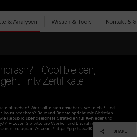
te & Analysen
Wissen & Tools
Kontakt & S
crash? - Cool bleiben,
ht - ntv Zertifikate
 einbrechen? Wer sollte sich absichern, wer nicht? Und
iko zu beachten? Raimund Brichta spricht mit Christian
e Republic über geeignete Strategien für #Anleger und
Qy7Y ►Lesen Sie bitte die Werbe- und Lizenzhinweise unter
nseren Instagram-Account? https://grp.hsbc/60590Qy7W
SHARE