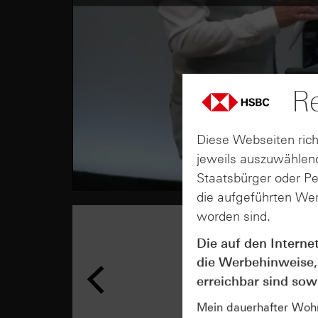
Re
Diese Webseiten rich
jeweils auszuwählend
Staatsbürger oder P
die aufgeführten Wer
worden sind.
Die auf den Interne
die Werbehinweise,
erreichbar sind sowi
Mein dauerhafter Wohns