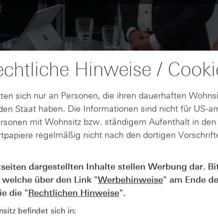
chtliche Hinweise / Cooki
ten sich nur an Personen, die ihren dauerhaften Wohnsi
en Staat haben. Die Informationen sind nicht für US-a
ersonen mit Wohnsitz bzw. ständigem Aufenthalt in de
tpapiere regelmäßig nicht nach den dortigen Vorschrifte
tseiten dargestellten Inhalte stellen Werbung dar. Bi
AUGUST
Der Blick ins Kleingedruckte: Koste
04
 welche über den Link "
Werbehinweise
" am Ende de
Kündigungen bei Derivaten - Webin
e die "
Rechtlichen Hinweise
".
vom 04.08.2026
itz befindet sich in: