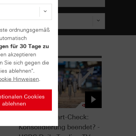
enste ordnungsgemäß
automatisch
gen für 30 Tage zu
sen akzeptieren
n Sie sich gegen die
ies ablehnen".
ookie Hinweisen
.
ptionalen Cookies
ablehnen
äche
Silber im Chart-Check:
Konsolidierung beendet? -