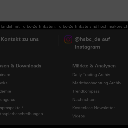
Next
andel mit Turbo-Zertifikaten. Turbo-Zertifikate sind hoch risikoreich
 Kontakt zu uns
@hsbc_de auf
Instagram
ssen & Downloads
Märkte & Analysen
inare
Daily Trading Archiv
ooks
Marktbeobachtung Archiv
demie
Trendkompass
sengurus
Nachrichten
sprospekte /
Kostenlose Newsletter
tpapierbeschreibungen
Videos