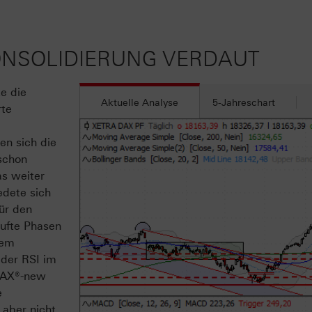
KONSOLIDIERUNG VERDAUT
e die
Aktuelle Analyse
5-Jahreschart
rte
en sich die
schon
s weiter
edete sich
ür den
aufte Phasen
sem
 der RSI im
VDAX®-new
e
 aber nicht