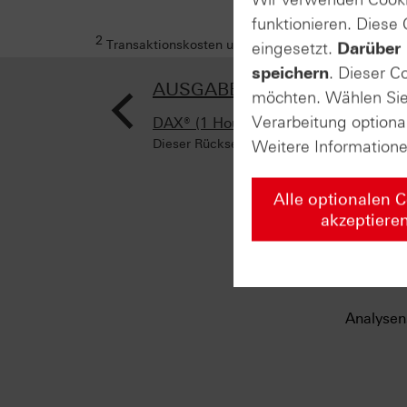
funktionieren. Diese
2
Transaktionskosten und Ihr Depotpreis (soweit dies
eingesetzt.
Darüber 
speichern
. Dieser C
<
AUSGABE VOM 08.04.2024
möchten. Wählen Sie 
Verarbeitung optiona
DAX® (1 Hour)
Dieser Rücksetzer wird nicht umgehend ge
Weitere Information
Alle optionalen 
akzeptiere
Analysen