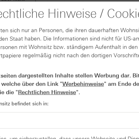
 Anstoß für
chtliche Hinweise / Cooki
ls sonst
h beim DAX®
fangbereich
ten sich nur an Personen, die ihren dauerhaften Wohnsi
unkte)
en Staat haben. Die Informationen sind nicht für US-a
 Punkte)
ersonen mit Wohnsitz bzw. ständigem Aufenthalt in de
kten eine
tpapiere regelmäßig nicht nach den dortigen Vorschrifte
stion würde
ehmen.
tseiten dargestellten Inhalte stellen Werbung dar. Bi
Quelle: Refinitiv, tradesignal² / 5-Jahrescha
 welche über den Link "
Werbehinweise
" am Ende de
e die "
Rechtlichen Hinweise
".
itz befindet sich in:
es, um sicherzustellen, dass unsere Webseite und Di