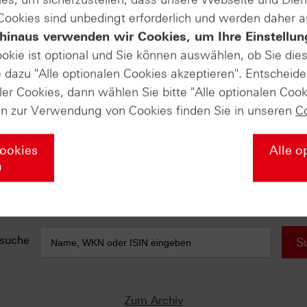
 Cookies sind unbedingt erforderlich und werden daher 
e anfallen) sind in der Darstellung nicht berücksichtigt und wirken 
hinaus verwenden wir Cookies, um Ihre Einstellun
ookie ist optional und Sie können auswählen, ob Sie die
AUSGABE VOM 09.04.2024
dazu "Alle optionalen Cookies akzeptieren". Entscheide
ler Cookies, dann wählen Sie bitte "Alle optionalen Cook
DAX® (Daily)
kauft
Osterkonsolidierung verdaut
en zur Verwendung von Cookies finden Sie in unseren
C
Silber (Weekly)
Ausbruch legt Grundstein für neuen Trend
Cookies
Alle o
n
TotalEnergies (Weekly)
Saisonalität + Allzeithoch = doppelter
Rückenwind
suche
S
Zum Archiv