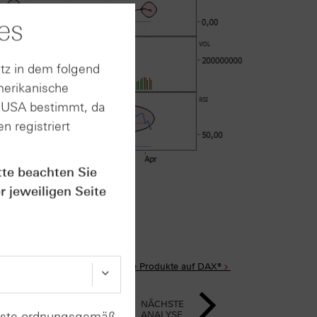
es
tz in dem folgend
merikanische
n USA bestimmt, da
n registriert
tte beachten Sie
rt im Anhang
r jeweiligen Seite
Alle Produkte auf DAX®
NÄCHSTE
enste ordnungsgemäß
ANALYSE