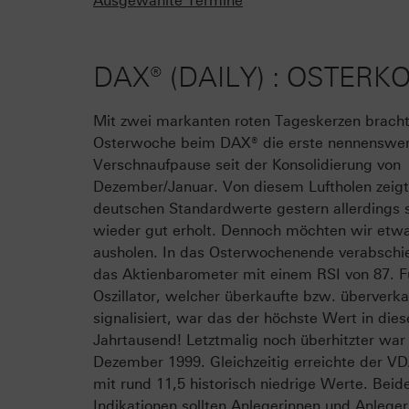
Ausgewählte Termine
DAX® (DAILY) : OSTER
Mit zwei markanten roten Tageskerzen bracht
Osterwoche beim DAX® die erste nennenswe
Verschnaufpause seit der Konsolidierung von
Dezember/Januar. Von diesem Luftholen zeigt
deutschen Standardwerte gestern allerdings 
wieder gut erholt. Dennoch möchten wir etwa
ausholen. In das Osterwochenende verabschi
das Aktienbarometer mit einem RSI von 87. F
Oszillator, welcher überkaufte bzw. überverk
signalisiert, war das der höchste Wert in die
Jahrtausend! Letztmalig noch überhitzter war
Dezember 1999. Gleichzeitig erreichte der 
mit rund 11,5 historisch niedrige Werte. Beid
Indikationen sollten Anlegerinnen und Anleger