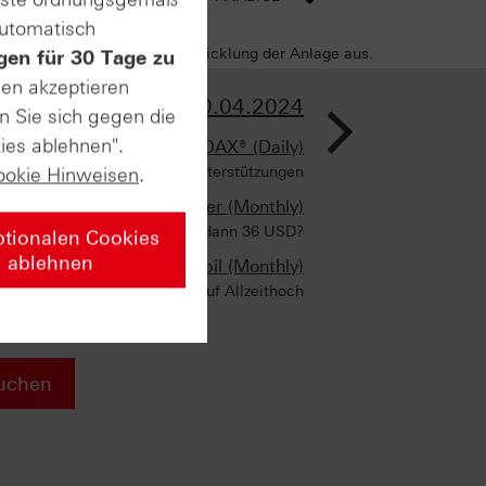
automatisch
sich negativ auf die Wertentwicklung der Anlage aus.
gen für 30 Tage zu
sen akzeptieren
>
AUSGABE VOM 10.04.2024
n Sie sich gegen die
ies ablehnen".
DAX® (Daily)
Die wichtigsten Unterstützungen
ookie Hinweisen
.
Silber (Monthly)
Erst 30 USD, dann 36 USD?
ptionalen Cookies
ablehnen
Exxon Mobil (Monthly)
Auf Allzeithoch
uchen