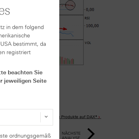
es
tz in dem folgend
merikanische
n USA bestimmt, da
n registriert
tte beachten Sie
rt im Anhang
r jeweiligen Seite
Alle Produkte auf DAX®
NÄCHSTE
enste ordnungsgemäß
ANALYSE