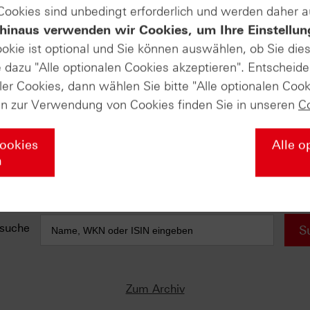
 Cookies sind unbedingt erforderlich und werden daher 
hinaus verwenden wir Cookies, um Ihre Einstellun
e anfallen) sind in der Darstellung nicht berücksichtigt und wirken 
ookie ist optional und Sie können auswählen, ob Sie die
dazu "Alle optionalen Cookies akzeptieren". Entscheide
AUSGABE VOM 31.05.2024
ler Cookies, dann wählen Sie bitte "Alle optionalen Cook
DAX® (Daily)
en zur Verwendung von Cookies finden Sie in unseren
C
ie kennen!
Q2: (Bisher) außer Spesen nichts gewesen
10-jährige Rendite Japan (Daily)
Cookies
Alle o
Erstmals seit 2012 wieder über 1 %
n
Vonovia (Weekly)
Mögliche S-K-S-Formation?
suche
S
Zum Archiv