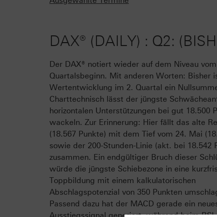
Ausgewählte Termine
DAX® (DAILY) : Q2: (B
Der DAX® notiert wieder auf dem Niveau vom
Quartalsbeginn. Mit anderen Worten: Bisher is
Wertentwicklung im 2. Quartal ein Nullsumme
Charttechnisch lässt der jüngste Schwächeanf
horizontalen Unterstützungen bei gut 18.500 
wackeln. Zur Erinnerung: Hier fällt das alte 
(18.567 Punkte) mit dem Tief vom 24. Mai (18
sowie der 200-Stunden-Linie (akt. bei 18.542 
zusammen. Ein endgültiger Bruch dieser Schl
würde die jüngste Schiebezone in eine kurzfri
Toppbildung mit einem kalkulatorischen
Abschlagspotenzial von 350 Punkten umschla
Passend dazu hat der MACD gerade ein neue
Ausstiegssignal generiert, während beim RSI 