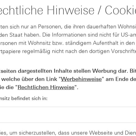
chtliche Hinweise / Cooki
mfeld
unkten) die
 noch ein
ten sich nur an Personen, die ihren dauerhaften Wohnsi
en Staat haben. Die Informationen sind nicht für US-a
f Individual
ersonen mit Wohnsitz bzw. ständigem Aufenthalt in de
. Die Bullen
gs
tpapiere regelmäßig nicht nach den dortigen Vorschrifte
rt.
tseiten dargestellten Inhalte stellen Werbung dar. Bi
Quelle: Refinitiv, tradesignal² / 5-Jahrescha
 welche über den Link "
Werbehinweise
" am Ende de
e die "
Rechtlichen Hinweise
".
itz befindet sich in:
es, um sicherzustellen, dass unsere Webseite und Di