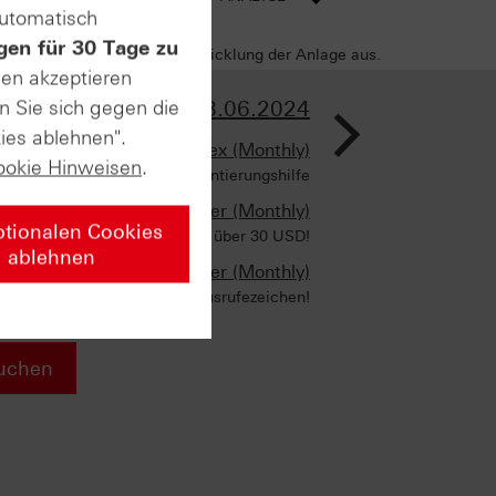
automatisch
gen für 30 Tage zu
sich negativ auf die Wertentwicklung der Anlage aus.
sen akzeptieren
>
n Sie sich gegen die
AUSGABE VOM 03.06.2024
ies ablehnen".
DAX®-Kursindex (Monthly)
ookie Hinweisen
.
Eine zusätzliche Orientierungshilfe
Silber (Monthly)
ptionalen Cookies
Monatsschluss über 30 USD!
ablehnen
Pan American Silver (Monthly)
Ein echtes Ausrufezeichen!
uchen