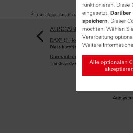
funktionieren. Diese
eingesetzt.
Darüber 
2
Transaktionskosten und Ihr Depotpreis (soweit dies
speichern
. Dieser C
<
AUSGABE VOM 29.05.2024
möchten. Wählen Sie 
Verarbeitung optiona
DAX® (1 Hour)
Weitere Information
Diese kurzfristige Unterstützung sollten S
Dermapharm (Monthly)
Alle optionalen 
Trendwende eingeläutet?
akzeptiere
Analysen