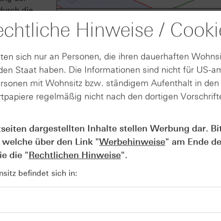
durch die
chtliche Hinweise / Cooki
estätigt.
rteidigen.
ten sich nur an Personen, die ihren dauerhaften Wohnsi
en und
en Staat haben. Die Informationen sind nicht für US-a
 definiert.
er Ausbruch
ersonen mit Wohnsitz bzw. ständigem Aufenthalt in de
g“ vom 26.
tpapiere regelmäßig nicht nach den dortigen Vorschrifte
daq-100®
Quelle: LSEG, tradesignal² / 5-Jahreschart 
tseiten dargestellten Inhalte stellen Werbung dar. Bi
 welche über den Link "
Werbehinweise
" am Ende de
e die "
Rechtlichen Hinweise
".
itz befindet sich in: