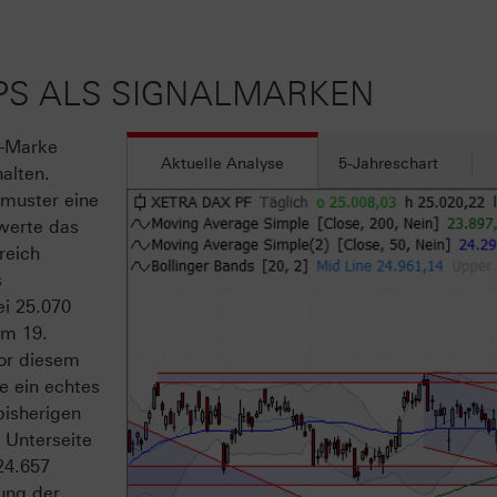
GAPS ALS SIGNALMARKEN
r-Marke
Aktuelle Analyse
5-Jahreschart
alten.
muster eine
dwerte das
reich
s
ei 25.070
om 19.
or diesem
e ein echtes
isherigen
 Unterseite
24.657
ung der