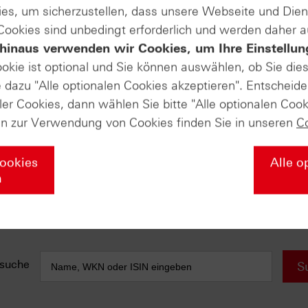
es, um sicherzustellen, dass unsere Webseite und Di
 Cookies sind unbedingt erforderlich und werden daher 
e anfallen) sind in der Darstellung nicht berücksichtigt und wirken 
hinaus verwenden wir Cookies, um Ihre Einstellun
AUSGABE VOM 28.01.2026
ookie ist optional und Sie können auswählen, ob Sie die
dazu "Alle optionalen Cookies akzeptieren". Entscheide
DAX® (Daily)
ler Cookies, dann wählen Sie bitte "Alle optionalen Cook
Zwei Gaps als Signalmarken
en zur Verwendung von Cookies finden Sie in unseren
C
Platin (Monthly)
Ebenfalls auf Allzeithoch
E
Cookies
Alle o
EUR/USD (Monthly)
n
"major breakout"?
suche
S