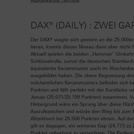
Ausgewählte Termine
DAX® (DAILY) : ZWEI 
Der DAX® wagte sich gestern an die 25.000e
heran, konnte dieses Niveau dann aber nicht h
Aktuell spielen die beiden „Hammer“-Umkehr
Schlüsselrolle, zumal die deutschen Standar
äquivalente Kerzenmuster auch im Wochenbe
ausgebildet haben. Die obere Begrenzung de
wöchentlichen Kerzenmusters befindet sich b
Punkten und fällt perfekt mit der Kurslücke v
Januar (25.071/25.199 Punkten) zusammen. V
Hintergrund wäre ein Sprung über diese Hürd
Ausrufezeichen und würde den Weg bis zum b
Allzeithoch bei 25.508 Punkten ebnen. Auf der
gilt es dagegen, ein weiteres Gap (24.773 zu 
Punkte) unbedingt zu verteidigen. Die Bedeut