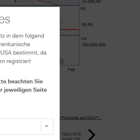
es
tz in dem folgend
merikanische
n USA bestimmt, da
n registriert
im Anhang
tte beachten Sie
r jeweiligen Seite
Alle Produkte auf DAX®
NÄCHSTE
ANALYSE