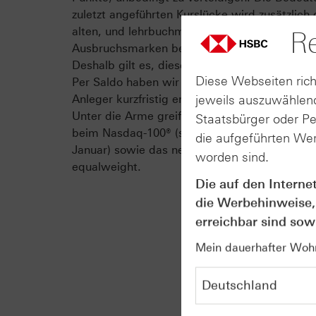
zuletzt angeführten Kurslücke wird zusätzlich 
alten, und lehrbuchmäßig zurückgetesteten,
Re
Ausbruchsmarken bei 24.700/24.600 Punkten b
Deshalb gilt es, diese Bastion unbedingt zu ve
Diese Webseiten rich
Per Saldo haben wir damit die für Anlegerinn
jeweils auszuwählend
Anleger kurzfristig entscheidenden Leitplanken
Unter die Arme greift dem möglicherweise d
Staatsbürger oder P
beim Nasdaq-100® (siehe „HSBC Daily Tradin
die aufgeführten Wer
Januar) sowie das neue Allzeithoch beim Nas
worden sind.
equalweight.
Die auf den Interne
die Werbehinweise,
erreichbar sind sowi
Mein dauerhafter Wohns