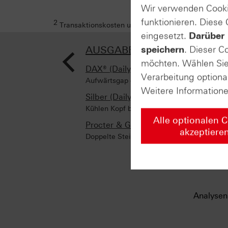
Wir verwenden Cooki
funktionieren. Diese
2
Transaktionskosten und Ihr Depotpreis (soweit dies
eingesetzt.
Darüber 
<
AUSGABE VOM 27.01.2026
speichern
. Dieser C
möchten. Wählen Sie 
DAX® (Daily)
Verarbeitung optiona
Aufwärtsgap erfolgreich verteidigt
Weitere Information
Silber (Daily)
Kühlen Kopf bewahren!
Alle optionalen 
Procter & Gamble Co. (Weekly)
akzeptiere
Doppelte Steilvorlage
Analysen