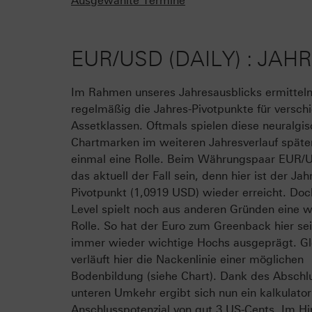
Ausgewählte Termine
EUR/USD (DAILY) : JA
Im Rahmen unseres Jahresausblicks ermitteln
regelmäßig die Jahres-Pivotpunkte für versch
Assetklassen. Oftmals spielen diese neuralgi
Chartmarken im weiteren Jahresverlauf späte
einmal eine Rolle. Beim Währungspaar EUR/
das aktuell der Fall sein, denn hier ist der Jah
Pivotpunkt (1,0919 USD) wieder erreicht. Doc
Level spielt noch aus anderen Gründen eine w
Rolle. So hat der Euro zum Greenback hier sei
immer wieder wichtige Hochs ausgeprägt. Gle
verläuft hier die Nackenlinie einer möglichen
Bodenbildung (siehe Chart). Dank des Abschl
unteren Umkehr ergibt sich nun ein kalkulator
Anschlusspotenzial von gut 3 US-Cents. Im Hi