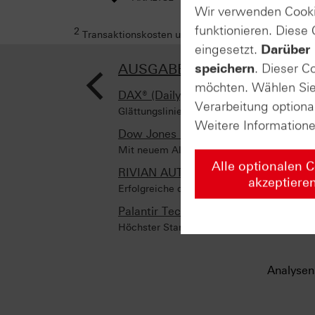
Wir verwenden Cooki
funktionieren. Diese
2
Transaktionskosten und Ihr Depotpreis (soweit dies
eingesetzt.
Darüber 
<
AUSGABE VOM 17.07.2024
speichern
. Dieser C
möchten. Wählen Sie 
DAX® (Daily)
Verarbeitung optiona
Glättungslinie besteht Test
Weitere Information
Dow Jones Industrial Average® (Week
Mit neuem Allzeithoch!
Alle optionalen 
RIVIAN AUTOMOTIVE (Daily)
akzeptiere
Erfolgreiche doppelte Trendwende
Palantir Technologies (Weekly)
Höchster Stand seit 2021!
Analysen