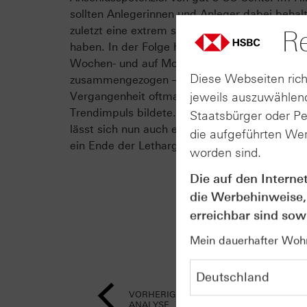
sollten Anlegerinnen und Anleger dabei behal
zuletzt eine extrem schwankungsarme Phase 
Re
haben. In der Folge haben sich die Bollinger 
Wochen- und auf Monatsbasis extrem stark
Diese Webseiten rich
zusammengezogen – eine Konstellation, welch
jeweils auszuwählend
Vergangenheit oftmals die Basis für den näch
Trendimpuls bildete. Mit der Marke von gut 
Staatsbürger oder P
lässt sich nun auch ein technisch sinnvoller Ka
die aufgeführten Wer
ein Ende der Lethargie definieren.
worden sind.
Die auf den Interne
die Werbehinweise,
erreichbar sind sowi
Mein dauerhafter Wohns
VORHERIGE
ANALYSE