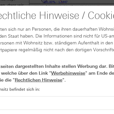
ten, dass wir
erlebt
chtliche Hinweise / Cooki
Bänder auf
ten sich nur an Personen, die ihren dauerhaften Wohnsi
e in der
en Staat haben. Die Informationen sind nicht für US-a
sten
1,09 USD
ersonen mit Wohnsitz bzw. ständigem Aufenthalt in de
talysator für
tpapiere regelmäßig nicht nach den dortigen Vorschrifte
Quelle: Refinitiv, tradesignal² / 5-Jahrescha
tseiten dargestellten Inhalte stellen Werbung dar. Bi
 welche über den Link "
Werbehinweise
" am Ende de
e die "
Rechtlichen Hinweise
".
itz befindet sich in: