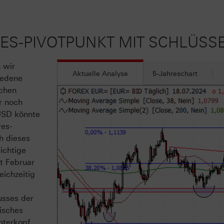
HRES-PIVOTPUNKT MIT SCHLÜSS
 wir
Aktuelle Analyse
5-Jahreschart
iedene
schen
r noch
USD könnte
res-
h dieses
ichtige
t Februar
ichzeitig
usses der
isches
nterkopf