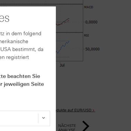
es
tz in dem folgend
merikanische
n USA bestimmt, da
n registriert
rt im Anhang
tte beachten Sie
r jeweiligen Seite
Alle Produkte auf EUR/USD
NÄCHSTE
ANALYSE