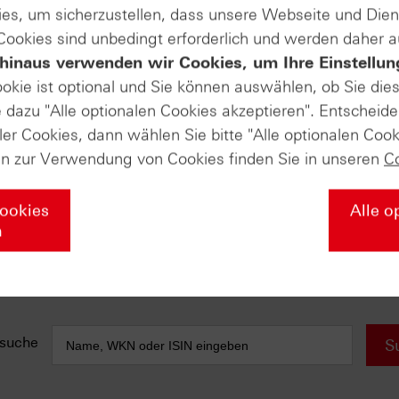
es, um sicherzustellen, dass unsere Webseite und Di
 Cookies sind unbedingt erforderlich und werden daher 
e anfallen) sind in der Darstellung nicht berücksichtigt und wirken 
hinaus verwenden wir Cookies, um Ihre Einstellun
AUSGABE VOM 18.07.2024
ookie ist optional und Sie können auswählen, ob Sie die
dazu "Alle optionalen Cookies akzeptieren". Entscheide
DAX® (Daily)
ler Cookies, dann wählen Sie bitte "Alle optionalen Cook
Sentiment läuft heiß
en zur Verwendung von Cookies finden Sie in unseren
C
ly)
EUR/USD (Daily)
Jahres-Pivotpunkt mit Schlüsselrolle
Cookies
Alle o
Gold (Daily)
n
Auf Allzeithoch!
suche
S