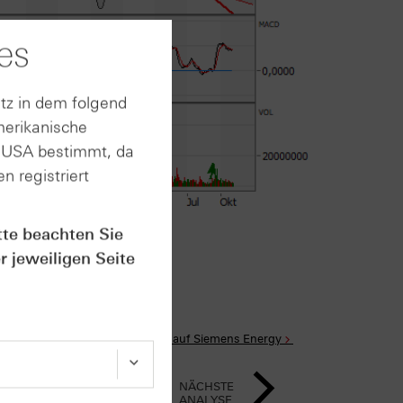
es
tz in dem folgend
merikanische
n USA bestimmt, da
n registriert
rt im Anhang
tte beachten Sie
r jeweiligen Seite
Alle Produkte auf Siemens Energy
NÄCHSTE
ANALYSE