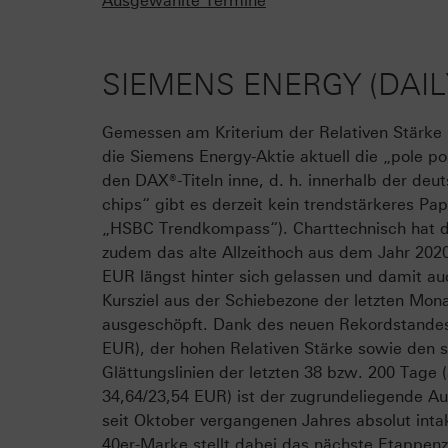
Ausgewählte Termine
SIEMENS ENERGY (DAIL
Gemessen am Kriterium der Relativen Stärke 
die Siemens Energy-Aktie aktuell die „pole po
den DAX®-Titeln inne, d. h. innerhalb der deu
chips“ gibt es derzeit kein trendstärkeres Pap
„HSBC Trendkompass“). Charttechnisch hat d
zudem das alte Allzeithoch aus dem Jahr 2020
EUR längst hinter sich gelassen und damit au
Kursziel aus der Schiebezone der letzten Mon
ausgeschöpft. Dank des neuen Rekordstandes
EUR), der hohen Relativen Stärke sowie den 
Glättungslinien der letzten 38 bzw. 200 Tage (
34,64/23,54 EUR) ist der zugrundeliegende A
seit Oktober vergangenen Jahres absolut inta
40er-Marke stellt dabei das nächste Etappenzi