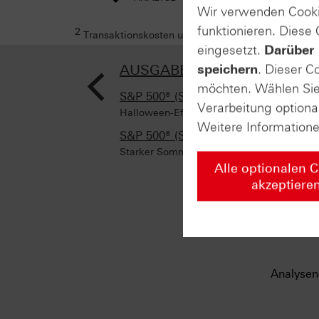
Wir verwenden Cooki
funktionieren. Diese
2
Transaktionskosten und Ihr Depotpreis (soweit dies
eingesetzt.
Darüber 
<
AUSGABE VOM 04.11.2024
speichern
. Dieser C
möchten. Wählen Sie 
S&P 500® (Semi-annually)
Verarbeitung optiona
Halloween-Effekt: Die Musik spielt im Win
Weitere Information
S&P 500® (Semi-annually)
Starker Sommer – starker Winter?
Alle optionalen 
akzeptiere
Analysen