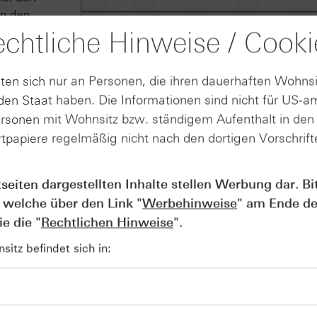
en den
rzfristig
chtliche Hinweise / Cooki
aufenen
en Stop-Loss
ten sich nur an Personen, die ihren dauerhaften Wohnsi
des alten
en Staat haben. Die Informationen sind nicht für US-a
ersonen mit Wohnsitz bzw. ständigem Aufenthalt in de
tpapiere regelmäßig nicht nach den dortigen Vorschrifte
Quelle: Refinitiv, tradesignal² / 5-Jahrescha
tseiten dargestellten Inhalte stellen Werbung dar. Bi
 welche über den Link "
Werbehinweise
" am Ende de
e die "
Rechtlichen Hinweise
".
itz befindet sich in: