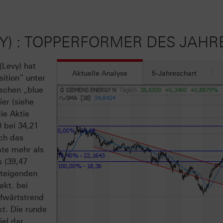
Y) : TOPPERFORMER DES JAHR
(Levy) hat
Aktuelle Analyse
5-Jahreschart
sition“ unter
tschen „blue
ier (siehe
ie Aktie
 bei 34,21
ch das
ate mehr als
 (39,47
steigenden
akt. bei
ufwärtstrend
kt. Die runde
el dar.