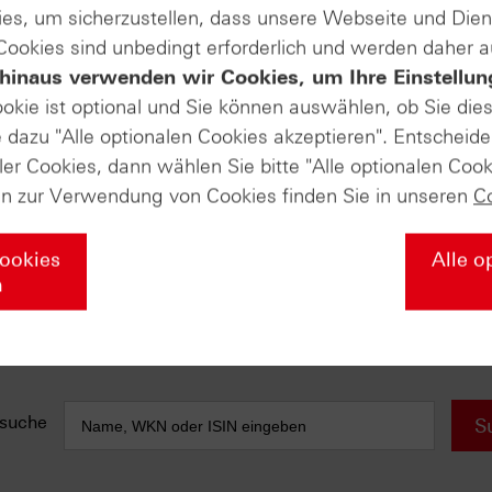
es, um sicherzustellen, dass unsere Webseite und Di
 Cookies sind unbedingt erforderlich und werden daher 
e anfallen) sind in der Darstellung nicht berücksichtigt und wirken 
hinaus verwenden wir Cookies, um Ihre Einstellun
AUSGABE VOM 05.11.2024
ookie ist optional und Sie können auswählen, ob Sie die
dazu "Alle optionalen Cookies akzeptieren". Entscheide
DAX® (Daily)
ler Cookies, dann wählen Sie bitte "Alle optionalen Cook
ter!
Diese kurzfristige Unterstützung sollten Sie
en zur Verwendung von Cookies finden Sie in unseren
C
kennen!
Siemens Energy (Daily)
Cookies
Alle o
Topperformer des Jahres!
n
Deutsche Post (Weekly)
Anlage-Zertifikate als Alternative
suche
S