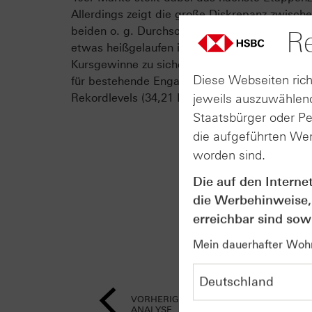
Allerdings zeigt die große Diskrepanz zwisch
beiden o. g. Durchschnitten, dass der Trend ku
Re
etwas heißgelaufen ist. Um die bisher aufgel
Kursgewinne zu sichern, ziehen wir deshalb d
Diese Webseiten rich
für bestehende Engagements auf das Niveau 
jeweils auszuwählend
Rekordlevels (34,21 EUR) nach.
Staatsbürger oder P
die aufgeführten Wer
worden sind.
Die auf den Interne
die Werbehinweise,
erreichbar sind sowi
Mein dauerhafter Wohns
VORHERIGE
ANALYSE