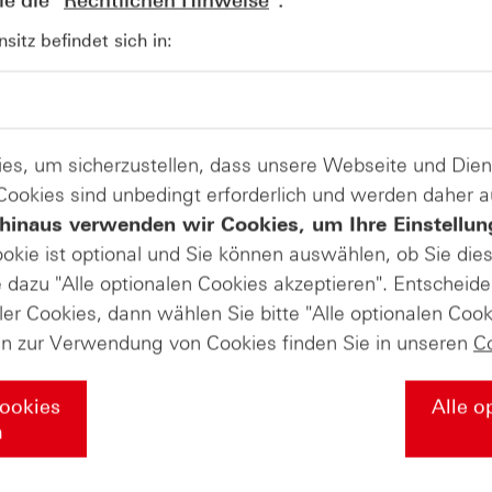
e die "
Rechtlichen Hinweise
".
itz befindet sich in:
e anfallen) sind in der Darstellung nicht berücksichtigt und wirken 
AUSGABE VOM 11.12.2024
DAX® (Daily)
es, um sicherzustellen, dass unsere Webseite und Di
Durchatmen ist angesagt
 Cookies sind unbedingt erforderlich und werden daher 
Continental (Monthly)
Bloombe
hinaus verwenden wir Cookies, um Ihre Einstellun
Chart + Modelle: Das Beste aus 2 Welten
ookie ist optional und Sie können auswählen, ob Sie die
AA
dazu "Alle optionalen Cookies akzeptieren". Entscheide
ler Cookies, dann wählen Sie bitte "Alle optionalen Cook
Wo 2025
en zur Verwendung von Cookies finden Sie in unseren
C
Cookies
Alle o
Aktien/B
n