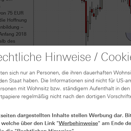
m
 von 75 EUR
die Hoffnung
nbildung –
 Anfang 2018
alb des
ietet sich
chtliche Hinweise / Cooki
ische
ten sich nur an Personen, die ihren dauerhaften Wohnsi
Quelle: Refinitiv, tradesignal² / 5-Jahrescha
en Staat haben. Die Informationen sind nicht für US-a
ersonen mit Wohnsitz bzw. ständigem Aufenthalt in de
tpapiere regelmäßig nicht nach den dortigen Vorschrifte
tseiten dargestellten Inhalte stellen Werbung dar. Bi
 welche über den Link "
Werbehinweise
" am Ende de