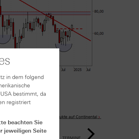
es
tz in dem folgend
rt im Anhang
merikanische
n USA bestimmt, da
n registriert
Alle Produkte auf Continental
tte beachten Sie
r jeweiligen Seite
TERMINE