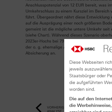
Anschlusspotenzial von 12 EUR bereit, was i
Umkehrschluss zu einem Kursziel im Bereich
führt. Übergeordnet nährt diese Entwicklung 
auf die Ausprägung einer noch größeren Bode
gemeint ist die mögliche untere Umkehr seit
(siehe Chart). Während dieses Szenario oberh
2023er-Hochs bei 79,24 EUR Realität würde, b
Re
der o. g. ehemalige Abwärtstrend als strateg
Absicherung an.
Diese Webseiten rich
jeweils auszuwählend
Staatsbürger oder P
die aufgeführten Wer
worden sind.
Die auf den Interne
die Werbehinweise,
VORHERIGE
ANALYSE