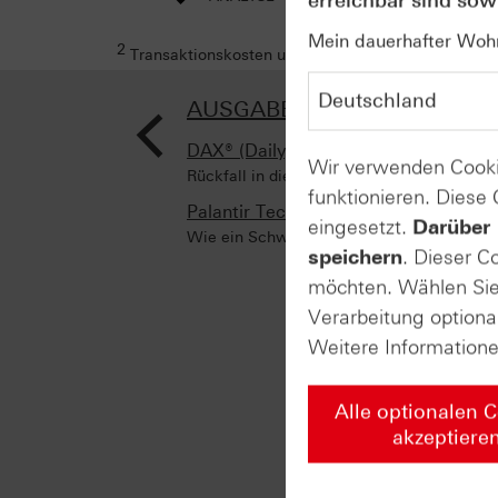
erreichbar sind sowi
Mein dauerhafter Wohns
2
Transaktionskosten und Ihr Depotpreis (soweit dies
<
AUSGABE VOM 10.12.2024
DAX® (Daily)
Wir verwenden Cooki
Rückfall in die Bollinger Bänder
funktionieren. Diese
Palantir Technologies (Weekly)
eingesetzt.
Darüber 
Wie ein Schweizer Uhrwerk
speichern
. Dieser C
möchten. Wählen Sie 
Verarbeitung optiona
Weitere Information
Alle optionalen 
akzeptiere