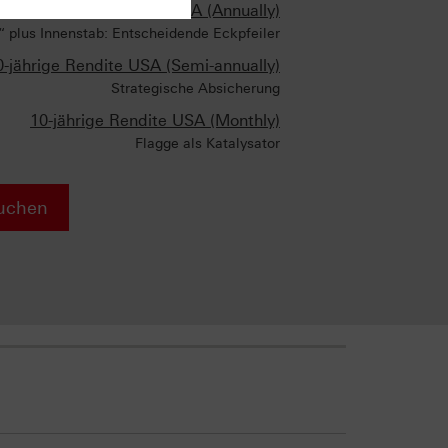
10-jährige Rendite USA (Annually)
i“ plus Innenstab: Entscheidende Eckpfeiler
0-jährige Rendite USA (Semi-annually)
Strategische Absicherung
10-jährige Rendite USA (Monthly)
Flagge als Katalysator
uchen