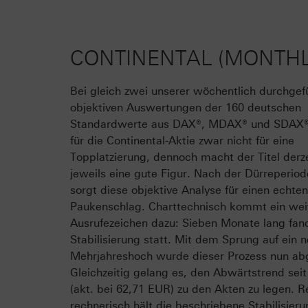
CONTINENTAL (MONTHLY
Bei gleich zwei unserer wöchentlich durchgef
objektiven Auswertungen der 160 deutschen
Standardwerte aus DAX®, MDAX® und SDAX® 
für die Continental-Aktie zwar nicht für eine
Topplatzierung, dennoch macht der Titel derze
jeweils eine gute Figur. Nach der Dürreperiod
sorgt diese objektive Analyse für einen echten
Paukenschlag. Charttechnisch kommt ein wei
Ausrufezeichen dazu: Sieben Monate lang fand
Stabilisierung statt. Mit dem Sprung auf ein 
Mehrjahreshoch wurde dieser Prozess nun ab
Gleichzeitig gelang es, den Abwärtstrend sei
(akt. bei 62,71 EUR) zu den Akten zu legen. R
rechnerisch hält die beschriebene Stabilisieru