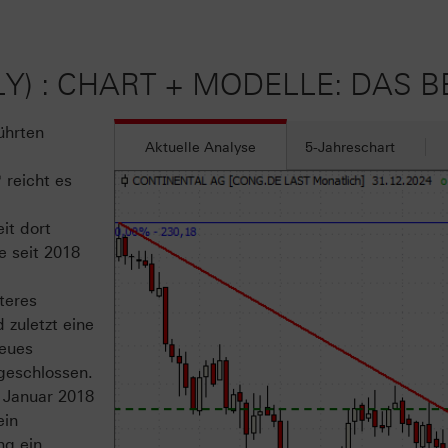
) : CHART + MODELLE: DAS B
ührten
Aktuelle Analyse
5-Jahreschart
reicht es
it dort
e seit 2018
teres
 zuletzt eine
neues
geschlossen.
t Januar 2018
ein
ng ein