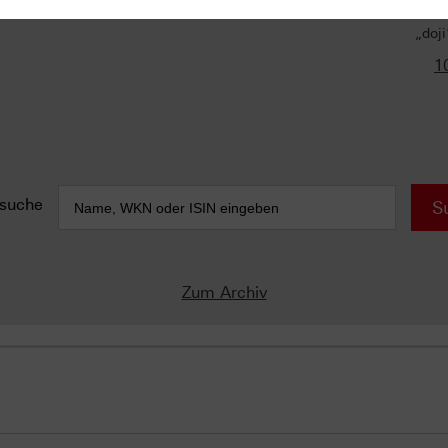
„doj
1
suche
S
Zum Archiv