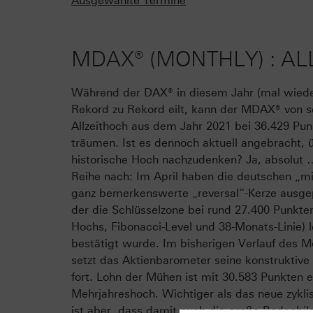
Ausgewählte Termine
MDAX® (MONTHLY) : AL
Während der DAX® in diesem Jahr (mal wiede
Rekord zu Rekord eilt, kann der MDAX® von 
Allzeithoch aus dem Jahr 2021 bei 36.429 Pun
träumen. Ist es dennoch aktuell angebracht, 
historische Hoch nachzudenken? Ja, absolut 
Reihe nach: Im April haben die deutschen „m
ganz bemerkenswerte „reversal“-Kerze ausge
der die Schlüsselzone bei rund 27.400 Punkten
Hochs, Fibonacci-Level und 38-Monats-Linie) le
bestätigt wurde. Im bisherigen Verlauf des 
setzt das Aktienbarometer seine konstruktive
fort. Lohn der Mühen ist mit 30.583 Punkten 
Mehrjahreshoch. Wichtiger als das neue zykl
ist aber, dass damit auch die große Bodenbil