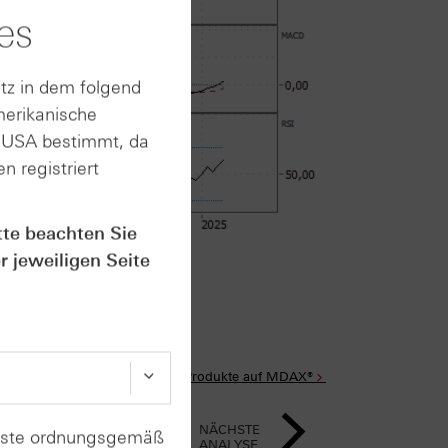
es
tz in dem folgend
merikanische
n USA bestimmt, da
n registriert
tte beachten Sie
im Anhang
r jeweiligen Seite
Alle Produkte auf MDAX®
NÄCHSTE
enste ordnungsgemäß
ANALYSE