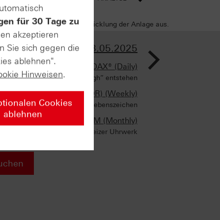
automatisch
gen für 30 Tage zu
sich negativ auf die Wertentwicklung der Anlage aus.
sen akzeptieren
>
n Sie sich gegen die
AUSGABE VOM 23.05.2025
ies ablehnen".
DAX® (Daily)
ookie Hinweisen
.
mitnahmen lassen “swing high” entstehen
NOVO NORDISK (ADR) (Weekly)
ptionalen Cookies
„fallen angel“ sendet Lebenszeichen
ablehnen
IBM (Monthly)
Wie ein Schweizer Uhrwerk
uchen