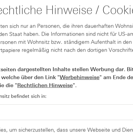
chtliche Hinweise / Cooki
art). Teil
rsziel von
ten sich nur an Personen, die ihren dauerhaften Wohnsi
odenbildung
en Staat haben. Die Informationen sind nicht für US-a
r 6.000
ersonen mit Wohnsitz bzw. ständigem Aufenthalt in de
 g.
diese
tpapiere regelmäßig nicht nach den dortigen Vorschrifte
gilt es
n nicht mehr
tseiten dargestellten Inhalte stellen Werbung dar. Bi
Quelle: LSEG, tradesignal² / 5-Jahreschart 
 welche über den Link "
Werbehinweise
" am Ende de
e die "
Rechtlichen Hinweise
".
itz befindet sich in:
es, um sicherzustellen, dass unsere Webseite und Di