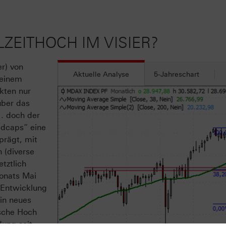
LZEITHOCH IM VISIER?
r) von
Aktuelle Analyse
5-Jahreschart
seinem
kten nur
über das
… doch der
idcaps“ eine
prägt, mit
 (diverse
tztlich
Monats Mai
 Entwicklung
ein neues
ische Hoch
dung seit