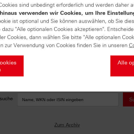
 Cookies sind unbedingt erforderlich und werden daher 
hinaus verwenden wir Cookies, um Ihre Einstellun
e anfallen) sind in der Darstellung nicht berücksichtigt und wirken 
ookie ist optional und Sie können auswählen, ob Sie die
dazu "Alle optionalen Cookies akzeptieren". Entscheide
AUSGABE VOM 22.05.2025
ler Cookies, dann wählen Sie bitte "Alle optionalen Cook
DAX®-Kursindex (Monthly)
en zur Verwendung von Cookies finden Sie in unseren
C
Erstmals über 9.000 Punkten
Gewinn
MDAX® (Monthly)
Cookies
Alle o
Allzeithoch im Visier?
n
Monster Beverage (Weekly)
Neues Allzeithoch …
suche
S
Zum Archiv