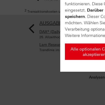
funktionieren. Diese
eingesetzt.
Darüber 
2
Transaktionskosten und Ihr Depotpreis (soweit dies
speichern
. Dieser C
<
AUSGABE VOM 21.05.2025
möchten. Wählen Sie 
Verarbeitung optiona
DAX® (Daily)
Weitere Information
25. Allzeithoch in diesem Jahr
Lam Research (Weekly)
Alle optionalen 
Trendlinie im Fokus
akzeptiere
Analysen