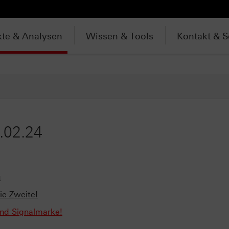
te & Analysen
Wissen & Tools
Kontakt & S
.02.24
u
Die Zweite!
und Signalmarke!