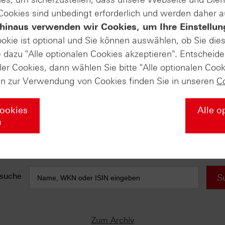
 Cookies sind unbedingt erforderlich und werden daher 
e anfallen) sind in der Darstellung nicht berücksichtigt und wirken 
hinaus verwenden wir Cookies, um Ihre Einstellun
ookie ist optional und Sie können auswählen, ob Sie die
AUSGABE VOM 26.02.2024
dazu "Alle optionalen Cookies akzeptieren". Entscheide
ler Cookies, dann wählen Sie bitte "Alle optionalen Cook
DAX® (Weekly)
Momentum nimmt wieder zu
en zur Verwendung von Cookies finden Sie in unseren
C
Stoxx Europe 600® (Quarterly)
Allzeithoch - Die Zweite!
Waru
Cookies
Alle o
n
Amazon.com (Monthly)
Allzeithoch: Anlauf- und Signalmarke!
suche
S
Zum Archiv