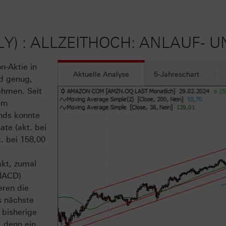
) : ALLZEITHOCH: ANLAUF- 
n-Aktie in
Aktuelle Analyse
5-Jahreschart
d genug,
ehmen. Seit
 im
nds konnte
ate (akt. bei
. bei 158,00
akt, zumal
 MACD)
eren die
s nächste
 bisherige
, denn ein