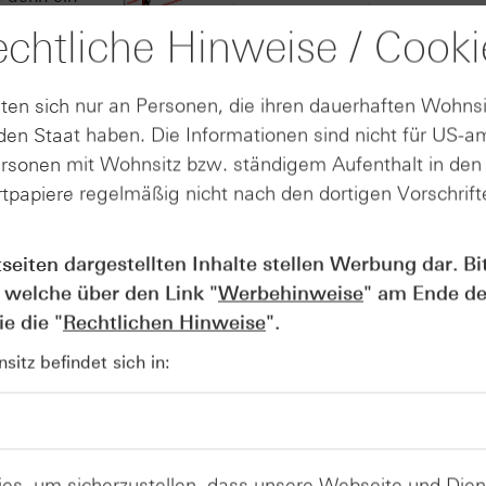
chiebezone
chtliche Hinweise / Cooki
f Jahre nach
chtspunkten
esbasis
ten sich nur an Personen, die ihren dauerhaften Wohnsi
Tages-Linie
en Staat haben. Die Informationen sind nicht für US-a
e
ersonen mit Wohnsitz bzw. ständigem Aufenthalt in de
tpapiere regelmäßig nicht nach den dortigen Vorschrifte
tseiten dargestellten Inhalte stellen Werbung dar. Bi
Quelle: Refinitiv, tradesignal² / 5-Jahrescha
 welche über den Link "
Werbehinweise
" am Ende de
e die "
Rechtlichen Hinweise
".
itz befindet sich in:
es, um sicherzustellen, dass unsere Webseite und Di