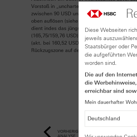
Vorstoß in „uncharted territory“ würde die S
Re
zwischen 90 USD und 190 USD der letzten fün
oben auflösen (siehe Chart). Unter Risikogesi
dient indes das jüngste Aufwärtsgap auf Tag
Diese Webseiten rich
(165,75/159,76 USD) – verstärkt durch die 38-
jeweils auszuwählend
(akt. bei 160,52 USD) – als eine erste sinnvoll
Staatsbürger oder P
Rückzugszone auf der Unterseite.
die aufgeführten Wer
worden sind.
Die auf den Interne
die Werbehinweise,
erreichbar sind sowi
Mein dauerhafter Wohns
VORHERIGE
Wir verwenden Cooki
ANALYSE