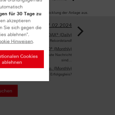
automatisch
sich negativ auf die Wertentwicklung der Anlage aus.
gen für 30 Tage zu
sen akzeptieren
>
AUSGABE VOM 27.02.2024
n Sie sich gegen die
ies ablehnen".
DAX® (Daily)
Kursindex mit neuem Rekordstand!
ookie Hinweisen
.
S&P 500® (Monthly)
m +15% in 3 Monaten eine gute Nachricht
ptionalen Cookies
sind…
ablehnen
Union Pacific Corp. (Monthly)
Zurück auf dem Erfolgsgleis?
uchen