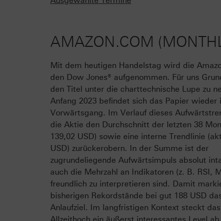
Ausgewählte Termine
AMAZON.COM (MONTHLY
Mit dem heutigen Handelstag wird die Amazo
den Dow Jones® aufgenommen. Für uns Grun
den Titel unter die charttechnische Lupe zu n
Anfang 2023 befindet sich das Papier wieder
Vorwärtsgang. Im Verlauf dieses Aufwärtstre
die Aktie den Durchschnitt der letzten 38 Mon
139,02 USD) sowie eine interne Trendlinie (akt
USD) zurückerobern. In der Summe ist der
zugrundeliegende Aufwärtsimpuls absolut int
auch die Mehrzahl an Indikatoren (z. B. RSI,
freundlich zu interpretieren sind. Damit marki
bisherigen Rekordstände bei gut 188 USD da
Anlaufziel. Im langfristigen Kontext steckt das
Allzeithoch ein äußerst interessantes Level ab