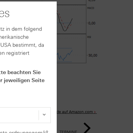
es
tz in dem folgend
merikanische
n USA bestimmt, da
n registriert
tte beachten Sie
rt im Anhang
r jeweiligen Seite
Alle Produkte auf Amazon.com
enste ordnungsgemäß
TERMINE