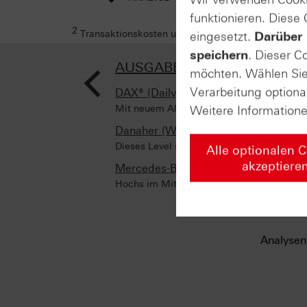
funktionieren. Diese
2
Transaktionskosten und Ihr Depotpreis (soweit dies
eingesetzt.
Darüber 
speichern
. Dieser C
<
AUSGABE VOM 23.02.2024
möchten. Wählen Sie 
Verarbeitung optiona
DAX® (Daily)
Mit neuem Allzeithoch
Weitere Information
Danaher (Weekly)
Dieses Level sollten Sie kennen!
Alle optionalen 
akzeptiere
Mercedes-Benz Group (Weekly)
Hochs im Mittelpunkt
Analysen