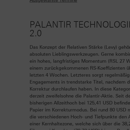
Ausgewählte Termine
PALANTIR TECHNOLOGI
2.0
Das Konzept der Relativen Stärke (Levy) gehö
absoluten Lieblingswerkzeugen. Gerne kombin
ein hohes, langfristiges Momentum (RSL 27 
einem zurückgekommenen RS-Koeffizienten ü
letzten 4 Wochen. Letzteres sorgt regelmäßig
Engagements in trendstarke Titel, nachdem d
Korrektur durchlaufen haben. In diese Kategori
derzeit zweifelsohne die Palantir-Aktie. Seit 
bisherigen Allzeithoch bei 125,41 USD befinde
Papier im Korrekturmodus. Bei rund 80 USD 
die verschiedenen Hoch- und Tiefpunkte den A
einer Kernhaltezone, welche sich über die 38