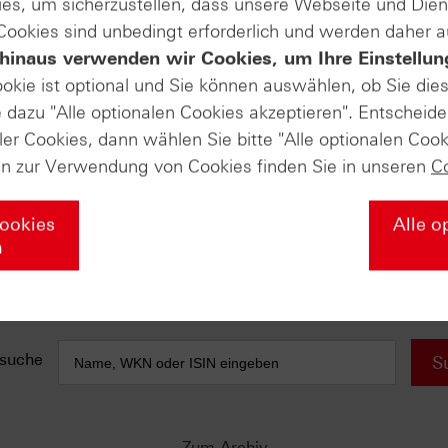
es, um sicherzustellen, dass unsere Webseite und Di
 Cookies sind unbedingt erforderlich und werden daher 
hinaus verwenden wir Cookies, um Ihre Einstellun
e anfallen) sind in der Darstellung nicht berücksichtigt und wirken 
ookie ist optional und Sie können auswählen, ob Sie die
dazu "Alle optionalen Cookies akzeptieren". Entscheide
AUSGABE VOM 21.03.2025
ler Cookies, dann wählen Sie bitte "Alle optionalen Cook
en zur Verwendung von Cookies finden Sie in unseren
C
DAX® (Daily)
D schwächer, USA besser?
ly)
Nasdaq-100 Index® (Daily)
Cookies
Alle o
„false breaks are followed …
n
Palantir Technologies (Weekly)
Pullback plus Momentumstrategie 2.0
suche
S
Zum Archiv