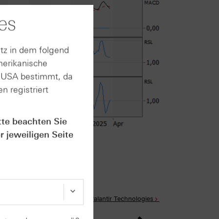
es
tz in dem folgend
merikanische
n USA bestimmt, da
n registriert
tte beachten Sie
r jeweiligen Seite
rt im Anhang
Alle Produkte auf Palantir Technologies