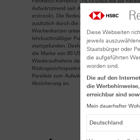
Fibonacci-Korrektur (79,73 USD) bis zur Paral
Aufwärtstrend seit Anfang 2023 (akt. bei 77,
Re
erstreckt. Die Bedeutung dieses Rückzugsber
zusätzlich durch die markanten Lunten der let
Wochenkerzen untermauert. Per Saldo hat also
Diese Webseiten rich
lehrbuchmäßiger Pullback an die alten Ausb
jeweils auszuwählend
stattgefunden. Deshalb definieren wir einen A
Staatsbürger oder P
die Marke von 90 USD als Signalgeber für ein
die aufgeführten Wer
Wiederaufnahme des Basisaufwärtstrends. U
worden sind.
Risikogesichtspunkten bietet sich dagegen die
Parallele zum Aufwärtstrend seit 2023 als str
Die auf den Interne
Absicherung an.
die Werbehinweise,
erreichbar sind sowi
Mein dauerhafter Wohns