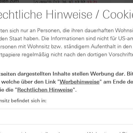
lelen zum
35 USD)
chtliche Hinweise / Cooki
eiches wird
zten
 zuletzt ein
ten sich nur an Personen, die ihren dauerhaften Wohnsi
ruchsmarken
en Staat haben. Die Informationen sind nicht für US-a
nstieg über
ersonen mit Wohnsitz bzw. ständigem Aufenthalt in de
e
tpapiere regelmäßig nicht nach den dortigen Vorschrifte
nter
 o. g.
ategische
tseiten dargestellten Inhalte stellen Werbung dar. Bi
 welche über den Link "
Werbehinweise
" am Ende de
Quelle: Refinitiv, tradesignal² / 5-Jahrescha
e die "
Rechtlichen Hinweise
".
itz befindet sich in: