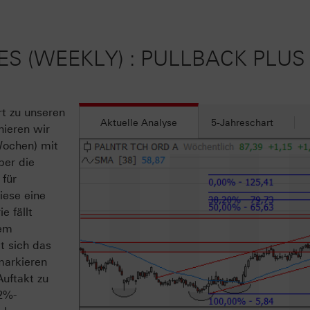
ES (WEEKLY) : PULLBACK PL
rt zu unseren
Aktuelle Analyse
5-Jahreschart
ieren wir
Wochen) mit
ber die
 für
iese eine
e fällt
dem
t sich das
markieren
uftakt zu
,2%-