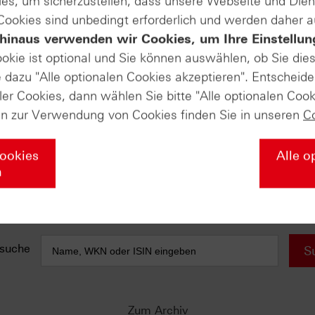
es, um sicherzustellen, dass unsere Webseite und Di
 Cookies sind unbedingt erforderlich und werden daher 
e anfallen) sind in der Darstellung nicht berücksichtigt und wirken 
hinaus verwenden wir Cookies, um Ihre Einstellun
ookie ist optional und Sie können auswählen, ob Sie die
AUSGABE VOM 24.06.2025
dazu "Alle optionalen Cookies akzeptieren". Entscheide
ler Cookies, dann wählen Sie bitte "Alle optionalen Cook
DAX® (Daily)
Freudensprung nach oben?
en zur Verwendung von Cookies finden Sie in unseren
C
Brent Crude Future (Kontrakt Aug 25)
(Weekly)
Cookies
Alle o
Abprall an entscheidender Zone
n
Rheinmetall (Daily)
Highflyer im Korrekturmodus
suche
S
Zum Archiv