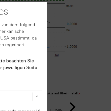
es
tz in dem folgend
merikanische
n USA bestimmt, da
n registriert
tte beachten Sie
im Anhang
r jeweiligen Seite
Alle Produkte auf Rheinmetall
TERMINE