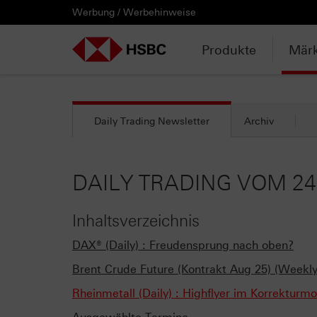
Werbung / Werbehinweise
PRODUKTE
MÄRKTE & ANALYSEN
WISSEN & TOOLS
KONTAKT & SERVICE
LÄNDERAUSWAHL
AUSGEWÄHLTE SEITEN
HEBELPRODUKTE
ANLAGEPRODUKTE
AKTUELLES
ANALYSEN
VIDEOS
WATCHLIST
WEBINARE
WISSEN
TOOLS
KONTAKT
SERVICE
DOWNLOADCENTER
HEBELPRODUKTE
ANALYSEN
WEBINARE
KONTAKT
Watchlist
Knock-out-Produkte
Aktien- / Indexanleihen
Neuemissionen
Daily Trading
Mediathek
Login / Zur Watchlist
Webinartermine
kostenlose eBooks
Aktien- / Indexanleihen Rechner
Kontaktformular
Wir über uns
Basisprospekte /
Deutschland
Produkte
Märk
Wertpapierbeschreibungen
ANLAGEPRODUKTE
VIDEOS
WISSEN
SERVICE
Basisprospekte
Optionsscheine
Bonus-Zertifikate
Anpassungen / Kündigungen
Marktbeobachtung
Daily Trading TV
Webinaraufzeichnungen
Akademie
HSBC Emissionstool
Praktikanten / Werkstudenten
Newsletter Abonnement
Österreich
Registrierungsformulare
AKTUELLES
WATCHLIST
TOOLS
DOWNLOADCENTER
Weitere Hebelprodukte
Discount-Zertifikate
Trading-Aktionen
Trendkompass
ntv-Zertifikate mit HSBC
Börsengurus
Open End Knock-out-Produkte
Daily Trading Newsletter
Archiv
Rechner
Unvollständige
Verkaufsprospekte
Ausgestoppte Produkte
Express-Zertifikate
Intraday-Emissionen
Nachrichten
Zertifikate Aktuell mit HSBC
Rolltermine
Trendkompass
DAILY TRADING VOM 24
Intraday-Emissionen
Handverlesen
Zur Zeichnung
Newsletter-Abonnement
FAQs
Watchlist
Inhaltsverzeichnis
DAX® (Daily) : Freudensprung nach oben?
Brent Crude Future (Kontrakt Aug 25) (Weekly
Rheinmetall (Daily) : Highflyer im Korrekturm