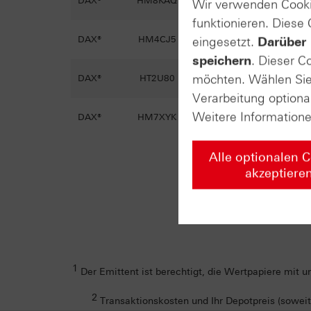
DAX®
HM8KAQ
Call
op
Wir verwenden Cooki
funktionieren. Diese
DAX®
HM4CJ5
eingesetzt.
Call
Darüber 
op
speichern
. Dieser C
möchten. Wählen Sie 
DAX®
HT2U80
Put
op
Verarbeitung optiona
Weitere Information
DAX®
HM7XYK
Put
op
Alle optionalen 
akzeptiere
1
Der Emittent ist berechtigt, die Wertpapiere mit u
2
Transaktionskosten und Ihr Depotpreis (soweit 