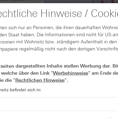
chs bei 25.900
chtliche Hinweise / Cooki
 Jahres 2026 bei
 dagegen jedes neue
404 Punkten das
ten sich nur an Personen, die ihren dauerhaften Wohnsi
en Staat haben. Die Informationen sind nicht für US-a
ersonen mit Wohnsitz bzw. ständigem Aufenthalt in de
tpapiere regelmäßig nicht nach den dortigen Vorschrifte
tseiten dargestellten Inhalte stellen Werbung dar. Bi
Quelle: LSEG, tradesignal² / 5-Jahre
 welche über den Link "
Werbehinweise
" am Ende de
e die "
Rechtlichen Hinweise
".
itz befindet sich in:
sungstermin
Basispreis
Knockout Barriere
Bezugsverhältn