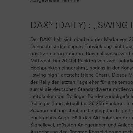
Ausgewählte Termine
DAX® (DAILY) : „SWIN
Der DAX® hält sich oberhalb der Marke von 2
Dennoch ist die jüngste Entwicklung nicht aus
positiv zu interpretieren. Beispielsweise wird
Mittwoch bei 26.404 Punkten von zwei tieferl
Hochpunkten eingerahmt, sodass in der Kons
„swing high“ entsteht (siehe Chart). Dieses M
der Rally der letzten Tage eher für eine tem
zumal die deutschen Standardwerte mittlerwei
Leitplanken der Bollinger Bänder zurückgefall
Bollinger Band aktuell bei 26.255 Punkten. In
Zusammenhang stechen die jüngsten Tagestie
Punkten ins Auge. Fällt das Aktienbarometer 
Signallevel, müssten Anlegerinnen und Anlege
Ausdehnung der jüngsten Konsolidierung rech