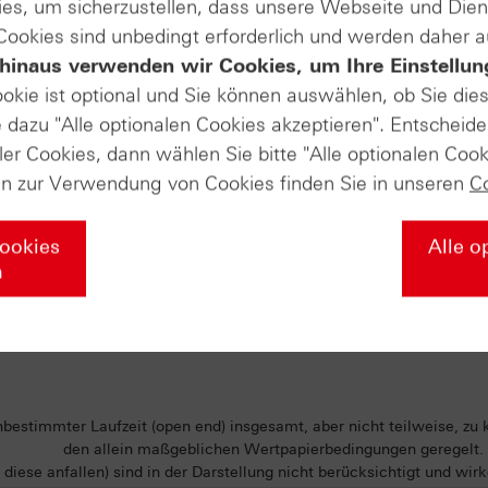
en end¹
24879,1081 Pkt
24879,1081 Pkt
0,01
es, um sicherzustellen, dass unsere Webseite und Di
 Cookies sind unbedingt erforderlich und werden daher 
hinaus verwenden wir Cookies, um Ihre Einstellun
en end¹
23500,3354 Pkt
23500,3354 Pkt
0,01
ookie ist optional und Sie können auswählen, ob Sie die
dazu "Alle optionalen Cookies akzeptieren". Entscheide
en end¹
29056,1465 Pkt
29056,1465 Pkt
0,01
ler Cookies, dann wählen Sie bitte "Alle optionalen Cook
en zur Verwendung von Cookies finden Sie in unseren
C
en end¹
27415,109 Pkt
27415,109 Pkt
0,01
Cookies
Alle o
Stand der Produktdaten: 07.08.2026 - 08:21:00
n
nbestimmter Laufzeit (open end) insgesamt, aber nicht teilweise, zu 
den allein maßgeblichen Wertpapierbedingungen geregelt.
diese anfallen) sind in der Darstellung nicht berücksichtigt und wir