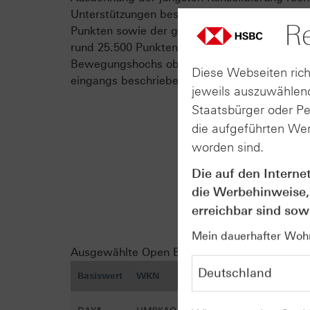
Unterstützungen bestehen in Form des Juliho
Re
Punkten sowie der großen Ausbruchszone des
rund 25.500 Punkten. Auf der Oberseite heilt
Bewegungshochs oberhalb der Marke von 26.
Diese Webseiten rich
eingangs beschriebene „swing high“-Muster.
jeweils auszuwählend
Staatsbürger oder P
die aufgeführten Wer
worden sind.
Die auf den Interne
die Werbehinweise,
erreichbar sind sowi
Mein dauerhafter Wohns
Ausgewählte Open End-Turbo-Optionsscheine
Basiswert
WKN
Optionsscheintyp
Einlö