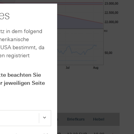
es
tz in dem folgend
merikanische
n USA bestimmt, da
n registriert
tte beachten Sie
schart im Anhang
r jeweiligen Seite
is
Ref-Kurs
Geldkurs
Briefkurs
Hebel