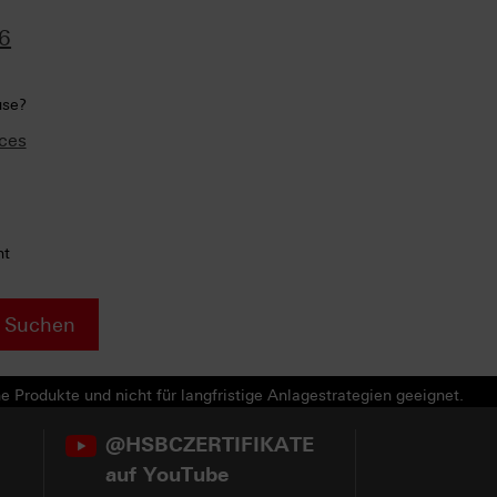
6
use?
ces
ht
Suchen
e Produkte und nicht für langfristige Anlagestrategien geeignet.
@HSBCZERTIFIKATE
auf YouTube