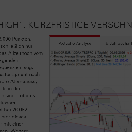
G HIGH“: KURZFRISTIGE VERSC
6.000 Punkten.
Aktuelle Analyse
5-Jahreschar
schließlich nur
 das Allzeithoch vom
iegenden
equenz ein sog.
uster spricht nach
poräre Atempause,
le in die
en sind – oberes
 diesem
f bei 26.082
unter dieses
r mit einer
nen. Weitere