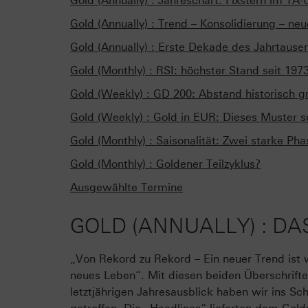
Gold (Annually) : Jahreschart: Fixstern im TA
Gold (Annually) : Trend – Konsolidierung – ne
Gold (Annually) : Erste Dekade des Jahrtause
Gold (Monthly) : RSI: höchster Stand seit 1973
Gold (Weekly) : GD 200: Abstand historisch g
Gold (Weekly) : Gold in EUR: Dieses Muster so
Gold (Monthly) : Saisonalität: Zwei starke Pha
Gold (Monthly) : Goldener Teilzyklus?
Ausgewählte Termine
GOLD (ANNUALLY) : DA
„Von Rekord zu Rekord – Ein neuer Trend ist 
neues Leben“. Mit diesen beiden Überschrift
letztjährigen Jahresausblick haben wir ins Sc