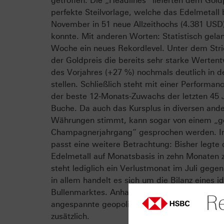
getroffen. Die „Headlines“ lieferten dem Gold
perfekte Steilvorlage, welche das Edelmetall 
November in 51 neue Allzeithochs (4.381 US
konnte. Mit anderen Worten: Statistisch gela
Woche ein neues Rekordlevel. Unter dem Stri
der Goldpreis die bereits sehr starke Werten
des Vorjahres (+27 %) nochmals deutlich in d
stellen. Schließlich steht mit einer Performa
der beste 12-Monats-Zuwachs der letzten 45 
Buche. Da auch das Kursplus in diversen and
Währungen stimmt, kann sogar von einem „g
Champagnerjahrgang“ gesprochen werden. In
passt eine weitere Betrachtung: Bisher legte 
Edelmetall auf Monatsbasis in zehn Monaten
steht lediglich ein Verlustmonat im Juli gegen
in allem handelt es sich um die Bilanz eines i
Bullenmarktes. Anhaltende Notenbank-Käufe 
Re
angespannte geopolitische Lage befeuern de
zusätzlich.