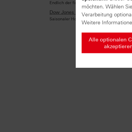
Endlich der finale Ausbruch?
möchten. Wählen Sie 
Dow Jones Industrial Average® (Mont
Verarbeitung optiona
Saisonaler Hoffnungsschimmer - Teil 2
Weitere Information
Alle optionalen 
akzeptiere