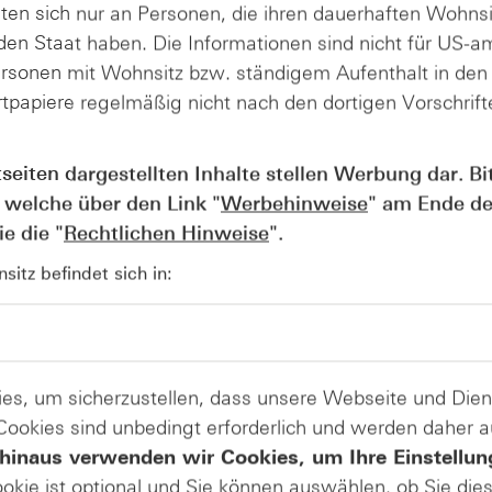
ten sich nur an Personen, die ihren dauerhaften Wohnsi
en Staat haben. Die Informationen sind nicht für US-a
Quelle: LSEG, HSBC² / 5-Jahreschart im An
ersonen mit Wohnsitz bzw. ständigem Aufenthalt in de
tpapiere regelmäßig nicht nach den dortigen Vorschrifte
tseiten dargestellten Inhalte stellen Werbung dar. Bi
 welche über den Link "
Werbehinweise
" am Ende de
e die "
Rechtlichen Hinweise
".
itz befindet sich in:
e anfallen) sind in der Darstellung nicht berücksichtigt und wirken 
AUSGABE VOM 27.11.2025
es, um sicherzustellen, dass unsere Webseite und Di
Gold (Annually)
 Cookies sind unbedingt erforderlich und werden daher 
?
Das Jahr der Allzeithochs – auch 2026?
hinaus verwenden wir Cookies, um Ihre Einstellun
Gold (Annually)
ookie ist optional und Sie können auswählen, ob Sie die