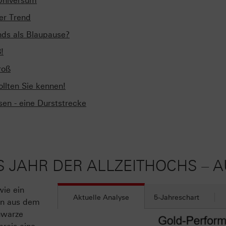
-Universum
uer Trend
nds als Blaupause?
!
roß
llten Sie kennen!
sen - eine Durststrecke
S JAHR DER ALLZEITHOCHS – A
wie ein
Aktuelle Analyse
5-Jahreschart
en aus dem
hwarze