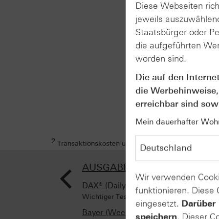
Diese Webseiten rich
jeweils auszuwählend
Staatsbürger oder P
die aufgeführten Wer
worden sind.
Die auf den Interne
die Werbehinweise,
erreichbar sind sowi
Mein dauerhafter Wohns
2
Transaktionskosten und Ihr Depotpreis (soweit dies
<
AUSGABE VOM 26.11.2025
Wir verwenden Cooki
DAX® (Daily)
funktionieren. Diese
Wichtiger Test - wichtiges Ausrufezeichen
eingesetzt.
Darüber 
Bayer (Weekly)
speichern
. Dieser C