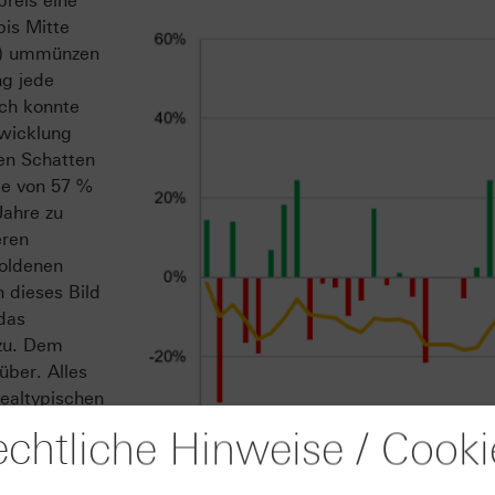
preis eine
bis Mitte
D) ummünzen
ng jede
ch konnte
twicklung
en Schatten
nce von 57 %
Jahre zu
eren
oldenen
 dieses Bild
das
 zu. Dem
über. Alles
dealtypischen
bzw. die
chtliche Hinweise / Cooki
n Trend