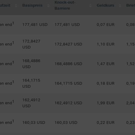
Knock-out-
ufzeit
Basispreis
Geldkurs
Brie
Barriere
1
en end
177,481 USD
177,481 USD
0,07 EUR
0,0
172,8427
1
en end
172,8427 USD
1,10 EUR
1,1
USD
168,4886
1
en end
168,4886 USD
1,47 EUR
1,5
USD
164,1715
1
en end
164,1715 USD
0,18 EUR
0,1
USD
162,4912
1
en end
162,4912 USD
1,99 EUR
2,0
USD
1
en end
160,03 USD
160,03 USD
0,22 EUR
0,2