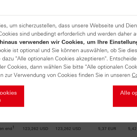
141,9445
1
en end
141,9445 USD
3,76 EUR
3,8
USD
es, um sicherzustellen, dass unsere Webseite und Di
138,6446
1
en end
138,6446 USD
4,04 EUR
4,0
USD
 Cookies sind unbedingt erforderlich und werden daher 
hinaus verwenden wir Cookies, um Ihre Einstellun
1
en end
135,422 USD
135,422 USD
0,43 EUR
0,4
ookie ist optional und Sie können auswählen, ob Sie die
dazu "Alle optionalen Cookies akzeptieren". Entscheide
ler Cookies, dann wählen Sie bitte "Alle optionalen Cook
132,3495
1
en end
132,3495 USD
4,59 EUR
4,6
USD
en zur Verwendung von Cookies finden Sie in unseren
C
129,2004
1
en end
129,2004 USD
4,86 EUR
4,9
Cookies
Alle o
USD
n
126,1763
1
en end
126,1763 USD
5,12 EUR
5,1
USD
1
en end
123,262 USD
123,262 USD
5,37 EUR
5,4