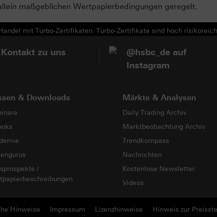
allein maßgeblichen Wertpapierbedingungen geregelt.
andel mit Turbo-Zertifikaten. Turbo-Zertifikate sind hoch risikoreich
 Kontakt zu uns
@hsbc_de auf
Instagram
ssen & Downloads
Märkte & Analysen
inare
Daily Trading Archiv
ooks
Marktbeobachtung Archiv
demie
Trendkompass
sengurus
Nachrichten
sprospekte /
Kostenlose Newsletter
tpapierbeschreibungen
Videos
che Hinweise
Impressum
Lizenzhinweise
Hinweis zur Preisste