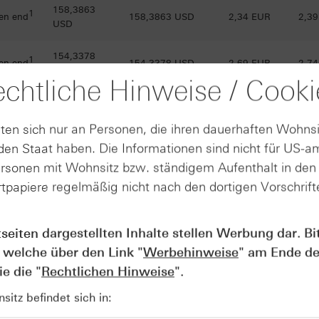
158,3863
1
en end
158,3863 USD
2,34 EUR
2,3
USD
154,3378
1
en end
154,3378 USD
2,69 EUR
2,7
USD
chtliche Hinweise / Cooki
1
en end
152,916 USD
152,916 USD
2,81 EUR
2,8
ten sich nur an Personen, die ihren dauerhaften Wohnsi
en Staat haben. Die Informationen sind nicht für US-a
150,4745
1
en end
150,4745 USD
3,02 EUR
3,0
USD
ersonen mit Wohnsitz bzw. ständigem Aufenthalt in de
tpapiere regelmäßig nicht nach den dortigen Vorschrifte
148,6887
1
en end
148,6887 USD
3,18 EUR
3,2
USD
tseiten dargestellten Inhalte stellen Werbung dar. Bi
147,0185
1
en end
147,0185 USD
3,32 EUR
3,3
 welche über den Link "
Werbehinweise
" am Ende de
USD
e die "
Rechtlichen Hinweise
".
145,3167
1
en end
145,3167 USD
0,35 EUR
0,3
itz befindet sich in:
USD