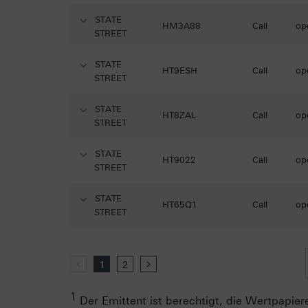
STATE
HM3A88
Call
op
STREET
STATE
HT9ESH
Call
op
STREET
STATE
HT8ZAL
Call
op
STREET
STATE
HT9022
Call
op
STREET
STATE
HT65Q1
Call
op
STREET
zurück
1
2
vor
1
Der Emittent ist berechtigt, die Wertpapiere