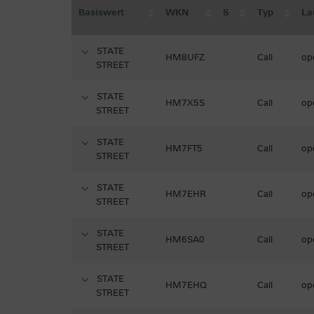
Basiswert
WKN
S
Typ
La
STATE
HM8UFZ
Call
op
STREET
STATE
HM7X5S
Call
op
STREET
STATE
HM7FT5
Call
op
STREET
STATE
HM7EHR
Call
op
STREET
STATE
HM6SA0
Call
op
STREET
STATE
HM7EHQ
Call
op
STREET