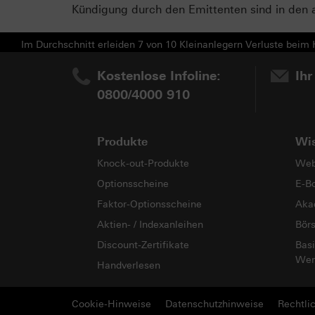
Kündigung durch den Emittenten sind in den 
Im Durchschnitt erleiden 7 von 10 Kleinanlegern Verluste beim H
Kostenlose Infoline:
Ihr
0800/4000 910
Produkte
Wi
Knock-out-Produkte
Web
Optionsscheine
E-B
Faktor-Optionsscheine
Aka
Aktien- / Indexanleihen
Bör
Discount-Zertifikate
Basi
Wer
Handverlesen
Cookie-Hinweise
Datenschutzhinweise
Rechtli