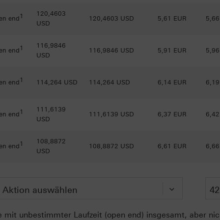
120,4603
1
en end
120,4603 USD
5,61 EUR
5,6
USD
116,9846
1
en end
116,9846 USD
5,91 EUR
5,9
USD
1
en end
114,264 USD
114,264 USD
6,14 EUR
6,1
111,6139
1
en end
111,6139 USD
6,37 EUR
6,4
USD
108,8872
1
en end
108,8872 USD
6,61 EUR
6,6
USD
 mit unbestimmter Laufzeit (open end) insgesamt, aber nich