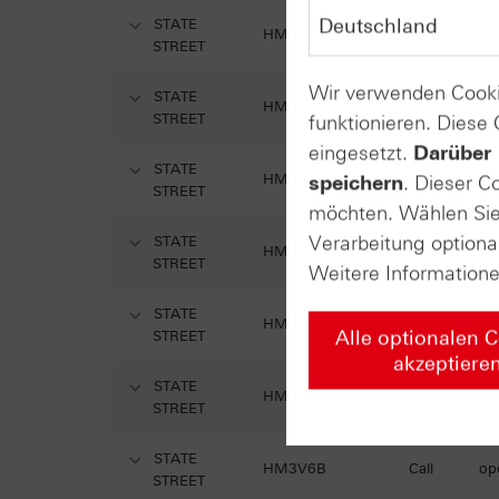
STATE
HM4Q4V
Call
op
STREET
Wir verwenden Cooki
STATE
HM4B4W
Call
op
STREET
funktionieren. Diese
eingesetzt.
Darüber 
STATE
HM47KQ
Call
op
speichern
. Dieser C
STREET
möchten. Wählen Sie 
Verarbeitung optiona
STATE
HM47RS
Call
op
STREET
Weitere Information
STATE
HM43ER
Call
op
Alle optionalen 
STREET
akzeptiere
STATE
HM417P
Call
op
STREET
STATE
HM3V6B
Call
op
STREET