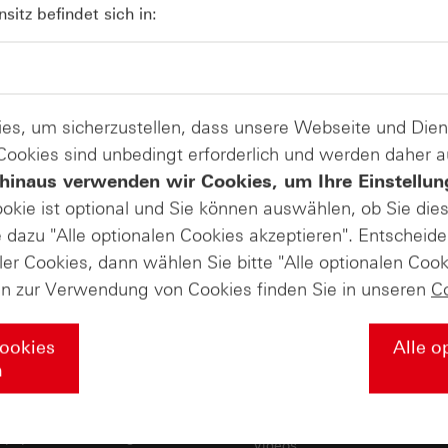
itz befindet sich in:
zur Produktliste
es, um sicherzustellen, dass unsere Webseite und Di
andel mit Turbo-Zertifikaten. Turbo-Zertifikate sind hoch risikoreich
 Cookies sind unbedingt erforderlich und werden daher 
 Kontakt zu uns
@hsbc_de auf
hinaus verwenden wir Cookies, um Ihre Einstellun
Instagram
ookie ist optional und Sie können auswählen, ob Sie die
dazu "Alle optionalen Cookies akzeptieren". Entscheide
ler Cookies, dann wählen Sie bitte "Alle optionalen Cook
ssen & Downloads
Märkte & Analysen
en zur Verwendung von Cookies finden Sie in unseren
C
inare
Daily Trading Archiv
ooks
Marktbeobachtung Archiv
Cookies
Alle o
demie
Trendkompass
n
sengurus
Nachrichten
sprospekte /
Kostenlose Newsletter
tpapierbeschreibungen
Videos