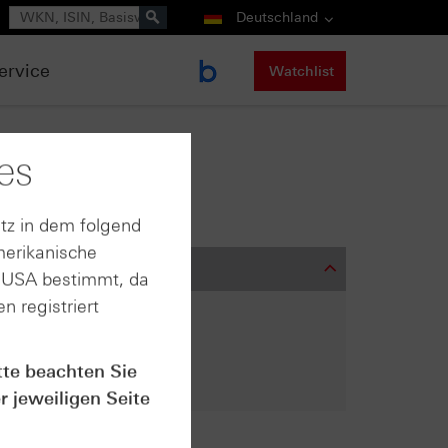
Suche
Deutschland
ervice
Watchlist
es
tz in dem folgend
merikanische
n USA bestimmt, da
n registriert
tte beachten Sie
r jeweiligen Seite