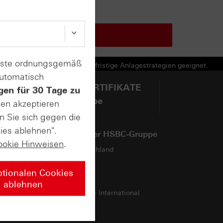
enste ordnungsgemäß
e Produkte und nicht für langfristige Anlagestrategien geeignet.
automatisch
@HSBCZERTIFIKATE
gen für 30 Tage zu
auf YouTube
sen akzeptieren
n Sie sich gegen die
ies ablehnen".
Webseiten der HSBC-Gruppe
ookie Hinweisen
.
HSBC in Deutschland
HSBC-Gruppe
ptionalen Cookies
HSBCnet
ablehnen
Moving abroad - International
Services