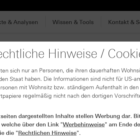
te & Analysen
Wissen & Tools
Kontakt & S
uche
chtliche Hinweise / Cooki
ten sich nur an Personen, die ihren dauerhaften Wohnsi
en Staat haben. Die Informationen sind nicht für US-a
Produktarten für "Novo Nordisk A/S (ADR)"
ersonen mit Wohnsitz bzw. ständigem Aufenthalt in de
tpapiere regelmäßig nicht nach den dortigen Vorschrifte
Mini Future Zertifikate (13)
Open End-Turbo-Optionsscheine (53)
tseiten dargestellten Inhalte stellen Werbung dar. Bi
Standard-Optionsscheine (204)
 welche über den Link "
Werbehinweise
" am Ende de
e die "
Rechtlichen Hinweise
".