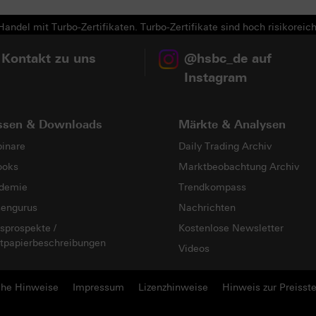
andel mit Turbo-Zertifikaten. Turbo-Zertifikate sind hoch risikoreich
 Kontakt zu uns
@hsbc_de auf
Instagram
ssen & Downloads
Märkte & Analysen
inare
Daily Trading Archiv
ooks
Marktbeobachtung Archiv
demie
Trendkompass
sengurus
Nachrichten
sprospekte /
Kostenlose Newsletter
tpapierbeschreibungen
Videos
che Hinweise
Impressum
Lizenzhinweise
Hinweis zur Preisste