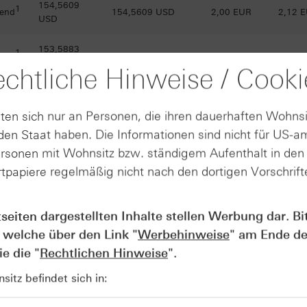
154,5609
1
 end
154,5609 USD
2,00 EUR
2,12 
USD
153,5883
1
 end
153,5883 USD
2,08 EUR
2,20 
USD
chtliche Hinweise / Cooki
152,4902
1
 end
152,4902 USD
2,18 EUR
2,30 
USD
ten sich nur an Personen, die ihren dauerhaften Wohnsi
en Staat haben. Die Informationen sind nicht für US-a
151,3153
1
 end
151,3153 USD
2,28 EUR
2,40 
ersonen mit Wohnsitz bzw. ständigem Aufenthalt in de
USD
tpapiere regelmäßig nicht nach den dortigen Vorschrifte
150,2339
1
 end
150,2339 USD
2,37 EUR
2,49 
USD
tseiten dargestellten Inhalte stellen Werbung dar. Bi
147,9717
1
 end
147,9717 USD
2,57 EUR
2,69 
 welche über den Link "
Werbehinweise
" am Ende de
USD
e die "
Rechtlichen Hinweise
".
145,7319
1
 end
145,7319 USD
2,76 EUR
2,88 
itz befindet sich in:
USD