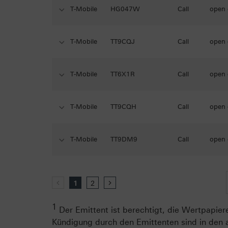
T-Mobile
HG047W
Call
open
T-Mobile
TT9CQJ
Call
open
T-Mobile
TT6X1R
Call
open
T-Mobile
TT9CQH
Call
open
T-Mobile
TT9DM9
Call
open
zurück
1
2
vor
1
Der Emittent ist berechtigt, die Wertpapiere
Kündigung durch den Emittenten sind in den 