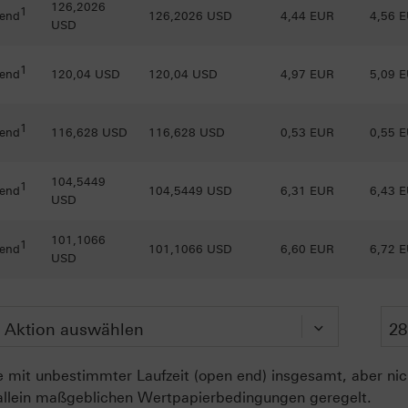
126,2026
1
 end
126,2026 USD
4,44 EUR
4,56 
USD
1
 end
120,04 USD
120,04 USD
4,97 EUR
5,09 
1
 end
116,628 USD
116,628 USD
0,53 EUR
0,55 
104,5449
1
 end
104,5449 USD
6,31 EUR
6,43 
USD
101,1066
1
 end
101,1066 USD
6,60 EUR
6,72 
USD
 mit unbestimmter Laufzeit (open end) insgesamt, aber nich
allein maßgeblichen Wertpapierbedingungen geregelt.