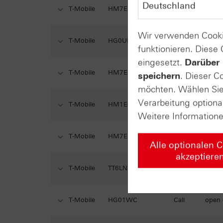
T-Mobile
HM7EE1
Call
open
Wir verwenden Cooki
T-Mobile
HG0UHE
Call
open
funktionieren. Diese
eingesetzt.
Darüber 
T-Mobile
HM7EE0
Call
open
speichern
. Dieser C
möchten. Wählen Sie 
Verarbeitung optiona
T-Mobile
HM1E0G
Call
open
Weitere Information
T-Mobile
HM7EDZ
Call
open
Alle optionalen 
akzeptiere
T-Mobile
TT6LNS
Call
open
T-Mobile
HG01WC
Call
open