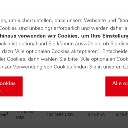
144,0553
1
 end
144,0553 USD
0,29 EUR
0,31 
USD
es, um sicherzustellen, dass unsere Webseite und Di
142,3559
1
 end
142,3559 USD
3,05 EUR
3,17 
USD
 Cookies sind unbedingt erforderlich und werden daher 
hinaus verwenden wir Cookies, um Ihre Einstellun
140,6208
1
 end
140,6208 USD
3,20 EUR
3,32 
ookie ist optional und Sie können auswählen, ob Sie die
USD
dazu "Alle optionalen Cookies akzeptieren". Entscheide
138,9252
ler Cookies, dann wählen Sie bitte "Alle optionalen Cook
1
 end
138,9252 USD
0,33 EUR
0,35 
USD
en zur Verwendung von Cookies finden Sie in unseren
C
1
 end
137,287 USD
137,287 USD
0,35 EUR
0,37 
Cookies
Alle o
n
135,6021
1
 end
135,6021 USD
3,63 EUR
3,75 
USD
132,0256
1
 end
132,0256 USD
3,94 EUR
4,06 
USD