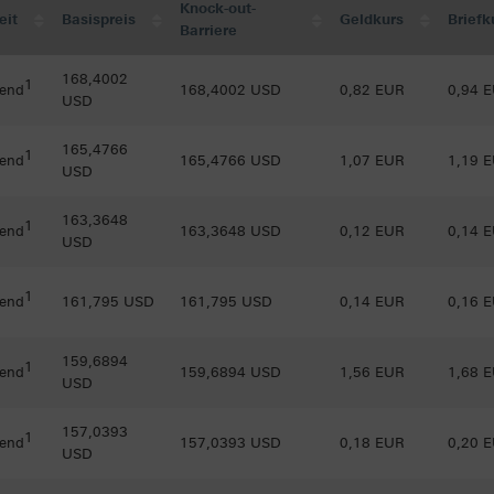
Knock-out-
eit
Basispreis
Geldkurs
Briefk
Barriere
168,4002
1
 end
168,4002 USD
0,82 EUR
0,94 
USD
165,4766
1
 end
165,4766 USD
1,07 EUR
1,19 
USD
163,3648
1
 end
163,3648 USD
0,12 EUR
0,14 
USD
1
 end
161,795 USD
161,795 USD
0,14 EUR
0,16 
159,6894
1
 end
159,6894 USD
1,56 EUR
1,68 
USD
157,0393
1
 end
157,0393 USD
0,18 EUR
0,20 
USD