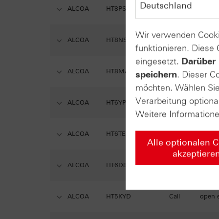
ALCOA
HT8PS5
Call
open 
Wir verwenden Cooki
ALCOA
HT8NS7
Call
open 
funktionieren. Diese
eingesetzt.
Darüber 
ALCOA
HT8MAM
Call
open 
speichern
. Dieser C
möchten. Wählen Sie 
Verarbeitung optiona
ALCOA
HT6YPZ
Call
open 
Weitere Information
ALCOA
HT6TEB
Call
open 
Alle optionalen 
akzeptiere
ALCOA
HT6D8E
Call
open 
ALCOA
HT5KYD
Call
open 