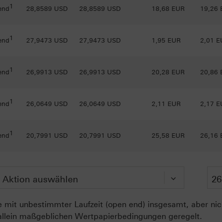
1
end
28,8589 USD
28,8589 USD
18,68 EUR
19,26
1
end
27,9473 USD
27,9473 USD
1,95 EUR
2,01 
1
end
26,9913 USD
26,9913 USD
20,28 EUR
20,86
1
end
26,0649 USD
26,0649 USD
2,11 EUR
2,17 
1
end
20,7991 USD
20,7991 USD
25,58 EUR
26,16
 mit unbestimmter Laufzeit (open end) insgesamt, aber nich
allein maßgeblichen Wertpapierbedingungen geregelt.