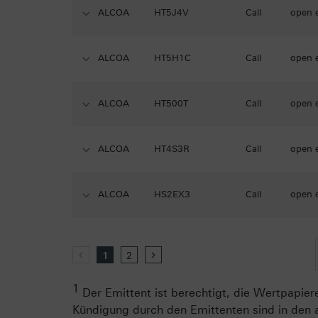
ALCOA
HT5J4V
Call
open 
ALCOA
HT5H1C
Call
open 
ALCOA
HT500T
Call
open 
ALCOA
HT4S3R
Call
open 
ALCOA
HS2EX3
Call
open 
zurück
1
2
vor
1
Der Emittent ist berechtigt, die Wertpapiere
Kündigung durch den Emittenten sind in den 