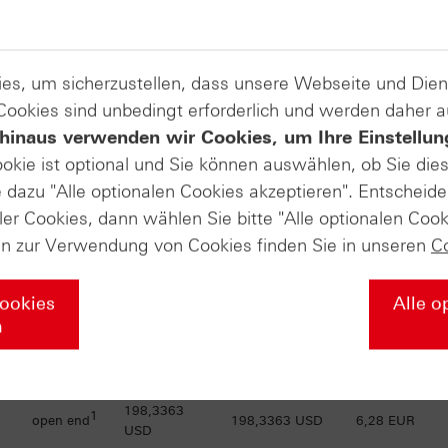
216,5293
1
open end
216,5293 USD
4,72 EUR
USD
es, um sicherzustellen, dass unsere Webseite und Di
213,0516
1
open end
213,0516 USD
0,50 EUR
USD
 Cookies sind unbedingt erforderlich und werden daher 
hinaus verwenden wir Cookies, um Ihre Einstellun
209,3028
1
open end
209,3028 USD
5,34 EUR
ookie ist optional und Sie können auswählen, ob Sie die
USD
dazu "Alle optionalen Cookies akzeptieren". Entscheide
ler Cookies, dann wählen Sie bitte "Alle optionalen Cook
1
open end
205,654 USD
205,654 USD
5,65 EUR
en zur Verwendung von Cookies finden Sie in unseren
C
203,7745
1
open end
203,7745 USD
0,58 EUR
Cookies
Alle o
USD
n
200,1719
1
open end
200,1719 USD
0,61 EUR
USD
198,3363
1
open end
198,3363 USD
6,28 EUR
USD