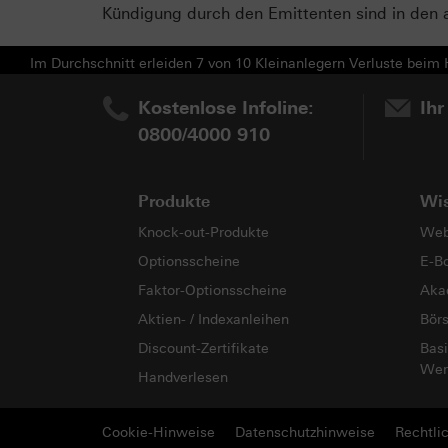
Kündigung durch den Emittenten sind in den 
Im Durchschnitt erleiden 7 von 10 Kleinanlegern Verluste beim H
Kostenlose Infoline:
Ihr
0800/4000 910
Produkte
Wi
Knock-out-Produkte
Web
Optionsscheine
E-B
Faktor-Optionsscheine
Aka
Aktien- / Indexanleihen
Bör
Discount-Zertifikate
Basi
Wer
Handverlesen
Cookie-Hinweise
Datenschutzhinweise
Rechtli