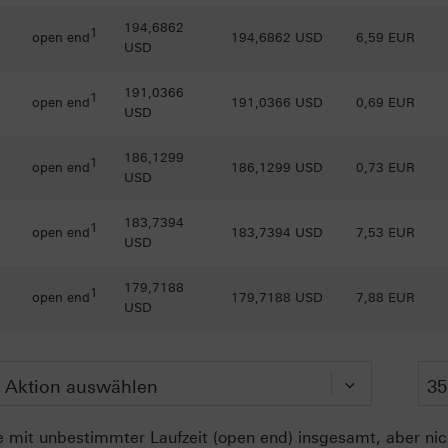
194,6862
1
open end
194,6862 USD
6,59 EUR
USD
191,0366
1
open end
191,0366 USD
0,69 EUR
USD
186,1299
1
open end
186,1299 USD
0,73 EUR
USD
183,7394
1
open end
183,7394 USD
7,53 EUR
USD
179,7188
1
open end
179,7188 USD
7,88 EUR
USD
 mit unbestimmter Laufzeit (open end) insgesamt, aber nich