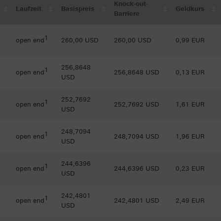
Knock-out-
Laufzeit
Basispreis
Geldkurs
Barriere
1
open end
260,00 USD
260,00 USD
0,99 EUR
256,8648
1
open end
256,8648 USD
0,13 EUR
USD
252,7692
1
open end
252,7692 USD
1,61 EUR
USD
248,7094
1
open end
248,7094 USD
1,96 EUR
USD
244,6396
1
open end
244,6396 USD
0,23 EUR
USD
242,4801
1
open end
242,4801 USD
2,49 EUR
USD