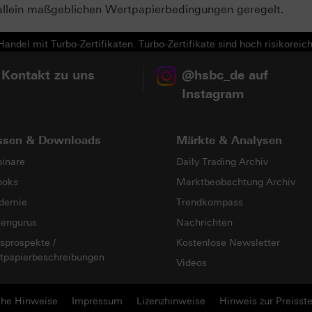
allein maßgeblichen Wertpapierbedingungen geregelt.
andel mit Turbo-Zertifikaten. Turbo-Zertifikate sind hoch risikoreich
 Kontakt zu uns
@hsbc_de auf
Instagram
ssen & Downloads
Märkte & Analysen
inare
Daily Trading Archiv
ooks
Marktbeobachtung Archiv
demie
Trendkompass
sengurus
Nachrichten
sprospekte /
Kostenlose Newsletter
tpapierbeschreibungen
Videos
che Hinweise
Impressum
Lizenzhinweise
Hinweis zur Preisste