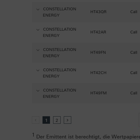
CONSTELLATION
HT43QR
Call
ENERGY
CONSTELLATION
HT42AR
Call
ENERGY
CONSTELLATION
HT49FN
Call
ENERGY
CONSTELLATION
HT42CH
Call
ENERGY
CONSTELLATION
HT49FM
Call
ENERGY
zurück
1
2
vor
1
Der Emittent ist berechtigt, die Wertpapiere