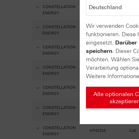
CONSTELLATION
HM77X1
Call
ENERGY
Wir verwenden Cooki
CONSTELLATION
HT4H6F
Call
ENERGY
funktionieren. Diese
eingesetzt.
Darüber 
CONSTELLATION
HT4FU4
Call
speichern
. Dieser C
ENERGY
möchten. Wählen Sie 
Verarbeitung optiona
CONSTELLATION
HT4BNN
Call
ENERGY
Weitere Information
CONSTELLATION
HT4BNM
Call
Alle optionalen 
ENERGY
akzeptiere
CONSTELLATION
HT49FP
Call
ENERGY
CONSTELLATION
HT42DA
Call
ENERGY