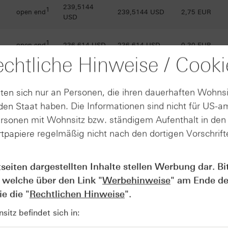
239,5144
1
open end
239,5144 USD
2,75 EUR
USD
1
open end
236,614 USD
236,614 USD
0,30 EUR
chtliche Hinweise / Cooki
232,7829
1
open end
232,7829 USD
3,33 EUR
USD
ten sich nur an Personen, die ihren dauerhaften Wohnsi
en Staat haben. Die Informationen sind nicht für US-a
1
open end
228,716 USD
228,716 USD
3,67 EUR
ersonen mit Wohnsitz bzw. ständigem Aufenthalt in de
tpapiere regelmäßig nicht nach den dortigen Vorschrifte
225,7905
1
open end
225,7905 USD
0,39 EUR
USD
tseiten dargestellten Inhalte stellen Werbung dar. Bi
223,8067
1
open end
223,8067 USD
4,10 EUR
 welche über den Link "
Werbehinweise
" am Ende de
USD
e die "
Rechtlichen Hinweise
".
219,9483
1
open end
219,9483 USD
4,43 EUR
itz befindet sich in:
USD