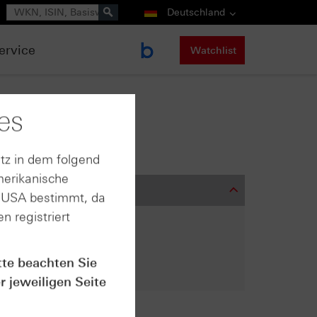
Suche
Deutschland
ervice
Watchlist
es
tz in dem folgend
merikanische
n USA bestimmt, da
n registriert
tte beachten Sie
r jeweiligen Seite