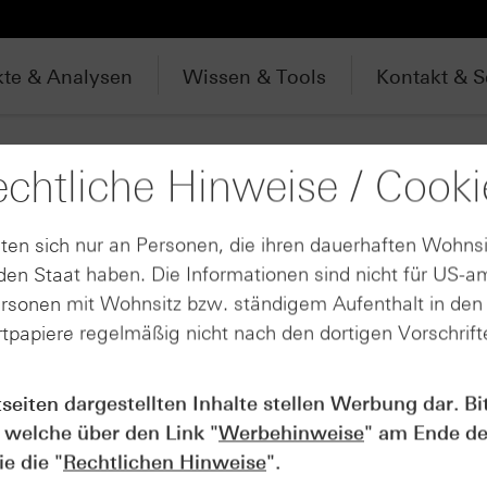
te & Analysen
Wissen & Tools
Kontakt & S
uche
chtliche Hinweise / Cooki
ten sich nur an Personen, die ihren dauerhaften Wohnsi
en Staat haben. Die Informationen sind nicht für US-a
Produktarten für "Super Micro Computer Inc."
ersonen mit Wohnsitz bzw. ständigem Aufenthalt in de
tpapiere regelmäßig nicht nach den dortigen Vorschrifte
Mini Future Zertifikate (39)
Open End-Turbo-Optionsscheine (102)
tseiten dargestellten Inhalte stellen Werbung dar. Bi
Standard-Optionsscheine (209)
 welche über den Link "
Werbehinweise
" am Ende de
e die "
Rechtlichen Hinweise
".