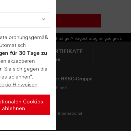
enste ordnungsgemäß
e Produkte und nicht für langfristige Anlagestrategien geeignet.
automatisch
@HSBCZERTIFIKATE
gen für 30 Tage zu
auf YouTube
sen akzeptieren
n Sie sich gegen die
ies ablehnen".
Webseiten der HSBC-Gruppe
ookie Hinweisen
.
HSBC in Deutschland
HSBC-Gruppe
ptionalen Cookies
HSBCnet
ablehnen
Moving abroad - International
Services