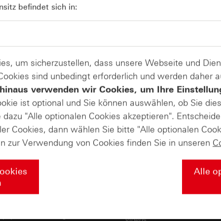
itz befindet sich in:
zur Produktliste
es, um sicherzustellen, dass unsere Webseite und Di
andel mit Turbo-Zertifikaten. Turbo-Zertifikate sind hoch risikoreich
 Cookies sind unbedingt erforderlich und werden daher 
 Kontakt zu uns
@hsbc_de auf
hinaus verwenden wir Cookies, um Ihre Einstellun
Instagram
ookie ist optional und Sie können auswählen, ob Sie die
dazu "Alle optionalen Cookies akzeptieren". Entscheide
ler Cookies, dann wählen Sie bitte "Alle optionalen Cook
ssen & Downloads
Märkte & Analysen
en zur Verwendung von Cookies finden Sie in unseren
C
inare
Daily Trading Archiv
ooks
Marktbeobachtung Archiv
Cookies
Alle o
demie
Trendkompass
n
sengurus
Nachrichten
sprospekte /
Kostenlose Newsletter
tpapierbeschreibungen
Videos