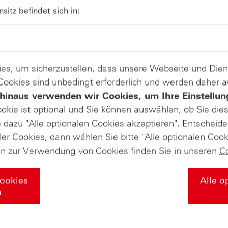
itz befindet sich in:
zur Produktliste
es, um sicherzustellen, dass unsere Webseite und Di
 Cookies sind unbedingt erforderlich und werden daher 
andel mit Turbo-Zertifikaten. Turbo-Zertifikate sind hoch risikoreich
hinaus verwenden wir Cookies, um Ihre Einstellun
 Kontakt zu uns
@hsbc_de auf
ookie ist optional und Sie können auswählen, ob Sie die
Instagram
dazu "Alle optionalen Cookies akzeptieren". Entscheide
ler Cookies, dann wählen Sie bitte "Alle optionalen Cook
en zur Verwendung von Cookies finden Sie in unseren
C
ssen & Downloads
Märkte & Analysen
inare
Daily Trading Archiv
Cookies
Alle o
ooks
Marktbeobachtung Archiv
n
demie
Trendkompass
sengurus
Nachrichten