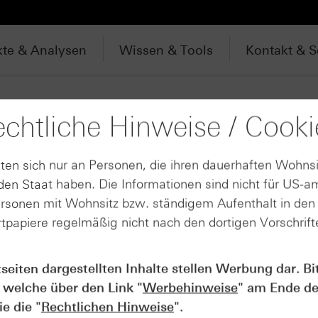
te & Analysen
Wissen & Tools
Kontakt & S
uche
chtliche Hinweise / Cooki
ten sich nur an Personen, die ihren dauerhaften Wohnsi
en Staat haben. Die Informationen sind nicht für US-a
Produktarten für "United Internet"
ersonen mit Wohnsitz bzw. ständigem Aufenthalt in de
tpapiere regelmäßig nicht nach den dortigen Vorschrifte
Aktien- / Indexanleihen (19)
Discount-Zertifikate (47)
tseiten dargestellten Inhalte stellen Werbung dar. Bi
Open End-Turbo-Optionsscheine (8)
 welche über den Link "
Werbehinweise
" am Ende de
Standard-Optionsscheine (49)
e die "
Rechtlichen Hinweise
".