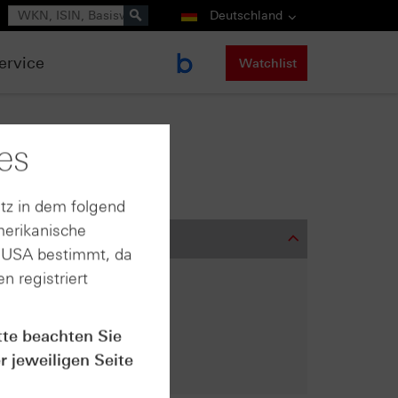
Suche
Deutschland
ervice
Watchlist
es
tz in dem folgend
merikanische
n USA bestimmt, da
n registriert
tte beachten Sie
r jeweiligen Seite