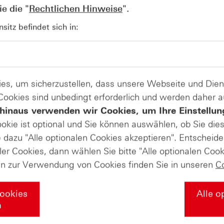
Open End-Turbo-Optionsscheine (86)
e die "
Rechtlichen Hinweise
".
Standard-Optionsscheine (171)
itz befindet sich in:
es, um sicherzustellen, dass unsere Webseite und Di
zur Produktliste
 Cookies sind unbedingt erforderlich und werden daher 
hinaus verwenden wir Cookies, um Ihre Einstellun
andel mit Turbo-Zertifikaten. Turbo-Zertifikate sind hoch risikoreich
ookie ist optional und Sie können auswählen, ob Sie die
dazu "Alle optionalen Cookies akzeptieren". Entscheide
 Kontakt zu uns
@hsbc_de auf
ler Cookies, dann wählen Sie bitte "Alle optionalen Cook
Instagram
en zur Verwendung von Cookies finden Sie in unseren
C
ssen & Downloads
Märkte & Analysen
Cookies
Alle o
inare
Daily Trading Archiv
n
ooks
Marktbeobachtung Archiv