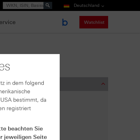
Suche
Deutschland
ervice
Watchlist
es
tz in dem folgend
merikanische
n USA bestimmt, da
n registriert
tte beachten Sie
r jeweiligen Seite