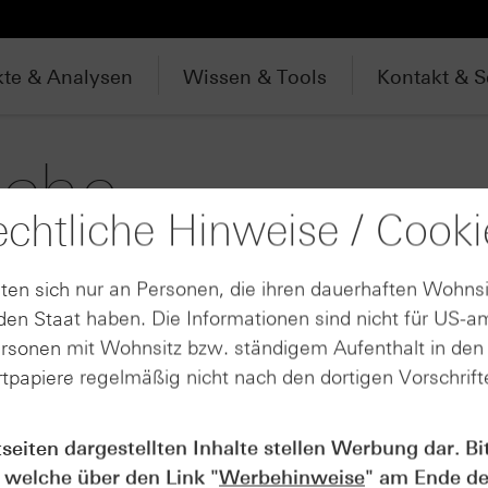
te & Analysen
Wissen & Tools
Kontakt & S
uche
chtliche Hinweise / Cooki
ten sich nur an Personen, die ihren dauerhaften Wohnsi
Produktarten für "Dr. Ing. h.c. F. Porsche AG"
en Staat haben. Die Informationen sind nicht für US-a
ersonen mit Wohnsitz bzw. ständigem Aufenthalt in de
Aktien- / Indexanleihen (22)
tpapiere regelmäßig nicht nach den dortigen Vorschrifte
Capped Bonus-Zertifikate (2)
Discount-Zertifikate (191)
tseiten dargestellten Inhalte stellen Werbung dar. Bi
Mini Future Zertifikate (24)
 welche über den Link "
Werbehinweise
" am Ende de