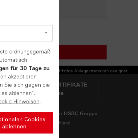
enste ordnungsgemäß
automatisch
gen für 30 Tage zu
e Produkte und nicht für langfristige Anlagestrategien geeignet.
sen akzeptieren
n Sie sich gegen die
@HSBCZERTIFIKATE
ies ablehnen".
auf YouTube
ookie Hinweisen
.
Webseiten der HSBC-Gruppe
ptionalen Cookies
HSBC in Deutschland
ablehnen
HSBC-Gruppe