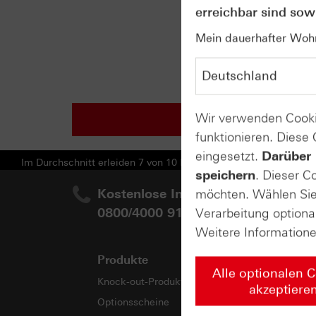
erreichbar sind sowi
Mein dauerhafter Wohns
Wir verwenden Cooki
funktionieren. Diese
eingesetzt.
Darüber 
Im Durchschnitt erleiden 7 von 10 Kleinanlegern Verluste beim H
speichern
. Dieser C
Kostenlose Infoline:
möchten. Wählen Sie 
Ihr
0800/4000 910
Verarbeitung optiona
Weitere Information
Produkte
Wi
Alle optionalen 
Knock-out-Produkte
Web
akzeptiere
Optionsscheine
E-B