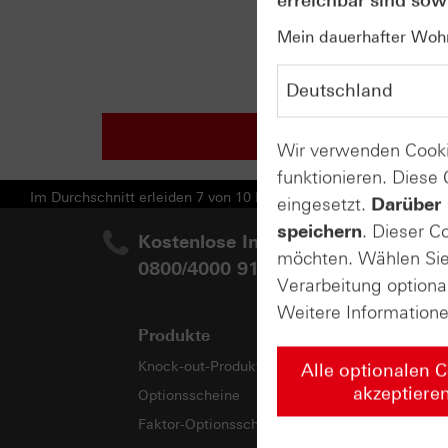
erreichbar sind sowi
Mein dauerhafter Wohns
Wir verwenden Cooki
funktionieren. Diese
Im Durchschnitt erleiden 7 von 10 Kleinanlegern Verluste beim H
eingesetzt.
Darüber 
speichern
. Dieser C
Kostenlose Infoline:
Ihr
möchten. Wählen Sie 
0800/4000 910
Verarbeitung optiona
Weitere Information
Produkte
Wi
Knock-out-Produkte
Web
Alle optionalen 
akzeptiere
Optionsscheine
E-B
Faktor-Optionsscheine
Aka