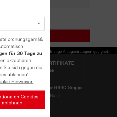
enste ordnungsgemäß
automatisch
e Produkte und nicht für langfristige Anlagestrategien geeignet.
gen für 30 Tage zu
sen akzeptieren
@HSBCZERTIFIKATE
n Sie sich gegen die
auf YouTube
ies ablehnen".
ookie Hinweisen
.
Webseiten der HSBC-Gruppe
HSBC in Deutschland
ptionalen Cookies
ablehnen
HSBC-Gruppe
HSBCnet