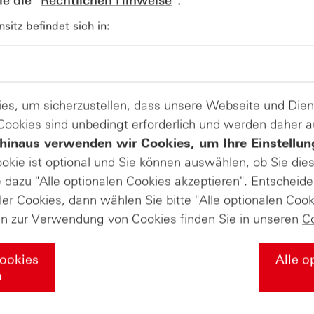
e die "
Rechtlichen Hinweise
".
Standard-Optionsscheine (133)
itz befindet sich in:
zur Produktliste
es, um sicherzustellen, dass unsere Webseite und Di
 Cookies sind unbedingt erforderlich und werden daher 
andel mit Turbo-Zertifikaten. Turbo-Zertifikate sind hoch risikoreich
hinaus verwenden wir Cookies, um Ihre Einstellun
ookie ist optional und Sie können auswählen, ob Sie die
 Kontakt zu uns
@hsbc_de auf
dazu "Alle optionalen Cookies akzeptieren". Entscheide
Instagram
ler Cookies, dann wählen Sie bitte "Alle optionalen Cook
en zur Verwendung von Cookies finden Sie in unseren
C
ssen & Downloads
Märkte & Analysen
inare
Daily Trading Archiv
Cookies
Alle o
n
ooks
Marktbeobachtung Archiv
demie
Trendkompass