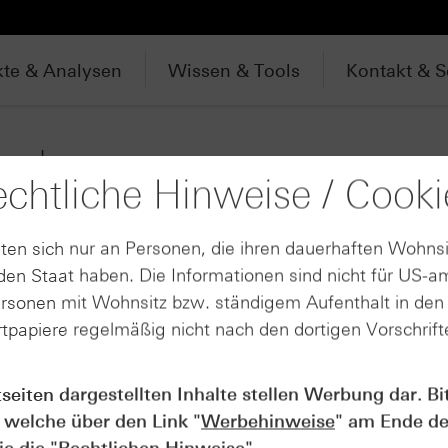
te & Analysen
Wissen & Tools
Kontakt & S
uche
chtliche Hinweise / Cooki
ten sich nur an Personen, die ihren dauerhaften Wohnsi
Produktarten für "Fresenius Medical Care AG"
en Staat haben. Die Informationen sind nicht für US-a
ersonen mit Wohnsitz bzw. ständigem Aufenthalt in de
Aktien- / Indexanleihen (47)
tpapiere regelmäßig nicht nach den dortigen Vorschrifte
Discount-Zertifikate (152)
Mini Future Zertifikate (11)
tseiten dargestellten Inhalte stellen Werbung dar. Bi
Open End-Turbo-Optionsscheine (63)
 welche über den Link "
Werbehinweise
" am Ende de