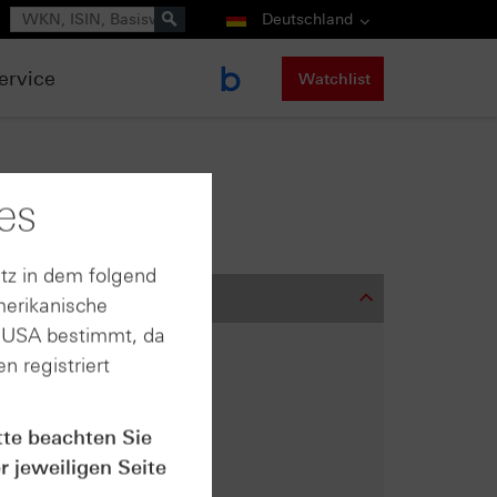
Suche
Deutschland
ervice
Watchlist
es
tz in dem folgend
merikanische
n USA bestimmt, da
n registriert
tte beachten Sie
r jeweiligen Seite