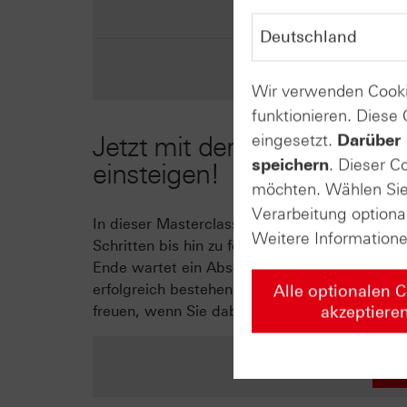
Wir verwenden Cooki
funktionieren. Diese
eingesetzt.
Darüber 
Jetzt mit der HSBC-Zertifik
speichern
. Dieser C
einsteigen!
möchten. Wählen Sie 
Verarbeitung optiona
In dieser Masterclass erfahren Sie alles, wa
Weitere Information
Schritten bis hin zu fortgeschrittenen Strat
Ende wartet ein Abschlusstest auf Sie, welche
erfolgreich bestehen, erhalten Sie ein persön
Alle optionalen 
akzeptiere
freuen, wenn Sie dabei sind!
Z