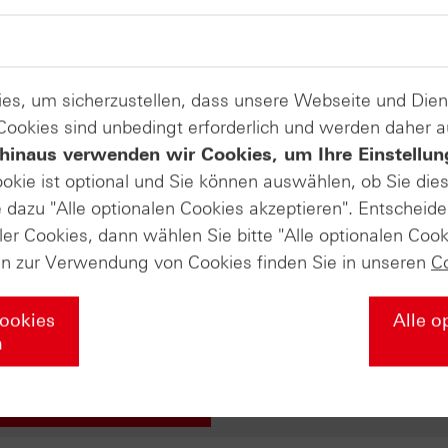
Produkte auf
Aixtron
es, um sicherzustellen, dass unsere Webseite und Di
 Cookies sind unbedingt erforderlich und werden daher 
hinaus verwenden wir Cookies, um Ihre Einstellun
ate-Masterclass in die Welt der Deri
ookie ist optional und Sie können auswählen, ob Sie die
dazu "Alle optionalen Cookies akzeptieren". Entscheide
ler Cookies, dann wählen Sie bitte "Alle optionalen Cook
s Sie über die Grundlagen der Börse wissen müssen – von de
en zur Verwendung von Cookies finden Sie in unseren
C
egien mit Zertifikaten und professionellem Money Managemen
r Ihr Wissen nochmal vertiefen soll. Falls Sie diesen Abschl
liches HSBC-Masterclass-Zertifikat von uns! Wir würden uns
Cookies
Alle o
n
u unserer Masterclass