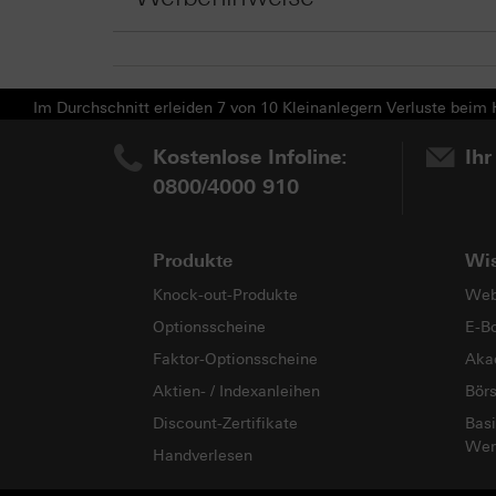
Im Durchschnitt erleiden 7 von 10 Kleinanlegern Verluste beim H
Kostenlose Infoline:
Ihr
0800/4000 910
Produkte
Wi
Knock-out-Produkte
Web
Optionsscheine
E-B
Faktor-Optionsscheine
Aka
Aktien- / Indexanleihen
Bör
Discount-Zertifikate
Basi
Wer
Handverlesen