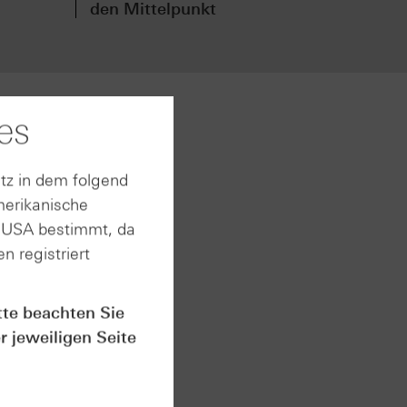
den Mittelpunkt
vor
es
us.
eiber
tronik.
tz in dem folgend
merikanische
ro,
mit im
n USA bestimmt, da
n registriert
tte beachten Sie
r jeweiligen Seite
o) und