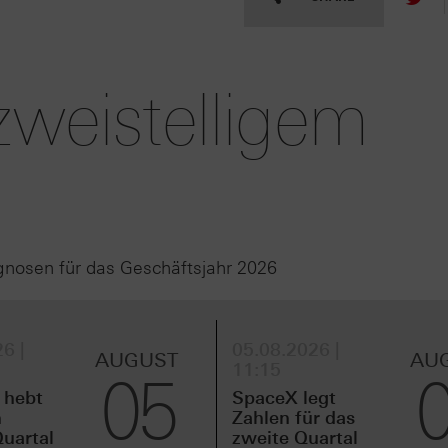
zweistelligem
gnosen für das Geschäftsjahr 2026
6 |
05.08.2026 |
AUGUST
AU
11:15
05
 hebt
SpaceX legt
m
Zahlen für das
uartal
zweite Quartal