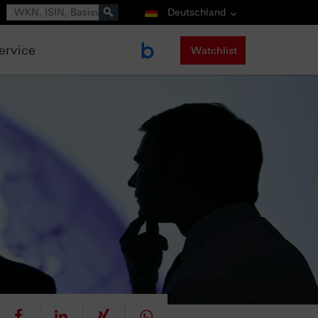
Suche
Deutschland
ervice
Watchlist
eet
teilen
mitteilen
teilen
teilen