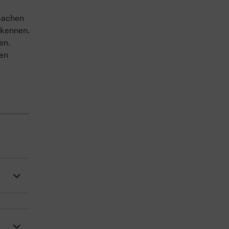
machen
 kennen.
en.
sen