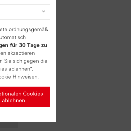
enste ordnungsgemäß
automatisch
gen für 30 Tage zu
vate
sen akzeptieren
n Sie sich gegen die
ies ablehnen".
n ersten
ookie Hinweisen
.
t. Am
usstest
 sehr
ptionalen Cookies
ablehnen