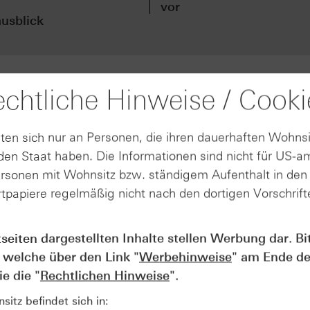
vor
usblick
chtliche Hinweise / Cooki
eutlich zu und lag zwischenzeitlich um mehr als 18 % im Pl
das Geschäftsjahr 2026 sowie vorläufige Q1-Zahlen. Als Tr
ärker als erwartete Nachfrage nach Anlagen für die Optoelek
ten sich nur an Personen, die ihren dauerhaften Wohnsi
en Staat haben. Die Informationen sind nicht für US-a
 gegenüber dem Vorjahr um rund 30 % auf etwa 171 Mio. Eu
nik. Der vorläufige Umsatz lag bei ca. 59 Mio. Euro und da
ersonen mit Wohnsitz bzw. ständigem Aufenthalt in de
tpapiere regelmäßig nicht nach den dortigen Vorschrifte
bnis durch einen Einmalaufwand im Zusammenhang mit einer
 ca. 34,1 Mio. Euro (Q1 2025) auf rund 11 Mio. Euro. Der
tseiten dargestellten Inhalte stellen Werbung dar. Bi
von ca. 224,6 Mio. Euro auf etwa 273 Mio. Euro.
 welche über den Link "
Werbehinweise
" am Ende de
von 520 Mio. Euro auf 560 Mio. Euro (jeweils ±30 Mio. Eur
e die "
Rechtlichen Hinweise
".
BIT-Marge an.
itz befindet sich in: