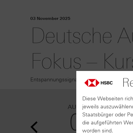
03 November 2025
Deutsche A
Fokus – Kur
Re
Entspannungssignale aus Peking sorgen a
Diese Webseiten rich
06.08.202
jeweils auszuwählend
AUGUST
11:30
06
Staatsbürger oder P
Siemens 
die aufgeführten Wer
nach sta
dritten Q
worden sind.