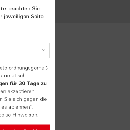
vor
den
tte beachten Sie
r jeweiligen Seite
in erstes
derner
ekt an die
enste ordnungsgemäß
tive
automatisch
etails zu
gen für 30 Tage zu
nnt. Zudem
sen akzeptieren
n Sie sich gegen die
ies ablehnen".
ookie Hinweisen
.