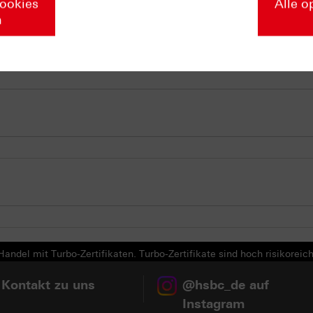
Cookies
Alle o
n
andel mit Turbo-Zertifikaten. Turbo-Zertifikate sind hoch risikoreich
 Kontakt zu uns
@hsbc_de auf
Instagram