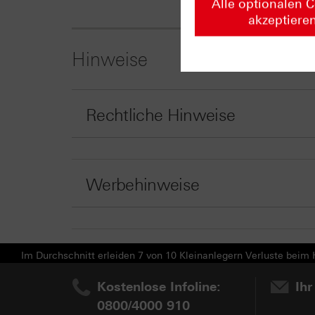
Alle optionalen 
akzeptiere
Hinweise
Rechtliche Hinweise
Werbehinweise
Im Durchschnitt erleiden 7 von 10 Kleinanlegern Verluste beim H
Kostenlose Infoline:
Ihr
0800/4000 910