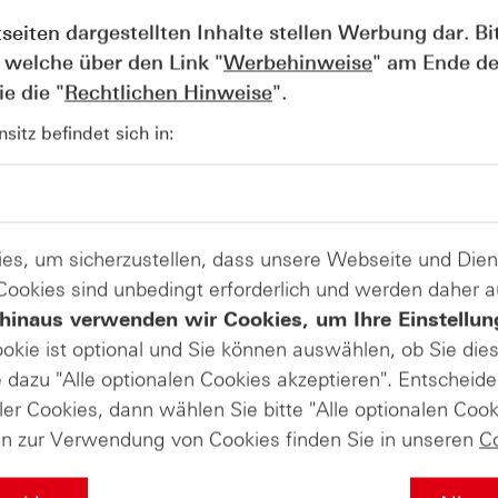
den
tseiten dargestellten Inhalte stellen Werbung dar. Bi
usblick
Ergebnisausblick
an
 welche über den Link "
Werbehinweise
" am Ende de
e die "
Rechtlichen Hinweise
".
itz befindet sich in:
nd fehlender Nexperia-Chips sendet das chinesische Handelsministerium e
ieter von Halbleitern, die in nahezu allen elektronischen Steuergeräten mo
ter soll wieder zugelassen werden, sodass betroffene Unternehmen sich dir
n Unternehmen genehmigt werden, wird von der Behörde anhand der
es, um sicherzustellen, dass unsere Webseite und Di
herausfordernden Tagen zeigt sich damit für Volkswagen wieder eine posi
 Cookies sind unbedingt erforderlich und werden daher 
tigen Handelsverlauf ein Kursplus von etwa 2,80 % verzeichnen. Konkrete D
hinaus verwenden wir Cookies, um Ihre Einstellun
 in- und ausländischen Unternehmen sind derzeit jedoch noch nicht beka
ehntausenden Stellenstreichungen unter Druck.
ookie ist optional und Sie können auswählen, ob Sie die
dazu "Alle optionalen Cookies akzeptieren". Entscheide
Produkte auf
ler Cookies, dann wählen Sie bitte "Alle optionalen Cook
en zur Verwendung von Cookies finden Sie in unseren
C
Volkswagen AG