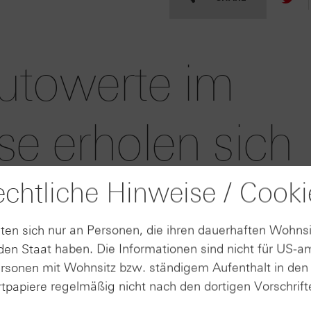
utowerte im
se erholen sich
chtliche Hinweise / Cooki
uch bei Volkswagen für Kursgewinne.
ten sich nur an Personen, die ihren dauerhaften Wohnsi
6 |
05.08.2026 |
en Staat haben. Die Informationen sind nicht für US-a
AUGUST
AU
15:30
05
ersonen mit Wohnsitz bzw. ständigem Aufenthalt in de
hebt
Fresenius hebt
tpapiere regelmäßig nicht nach den dortigen Vorschrifte
rkem
nach dem
uartal
zweiten Quartal