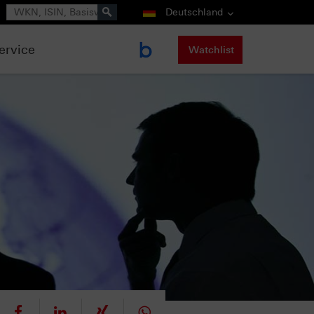
Suche
Deutschland
ervice
Watchlist
eet
teilen
mitteilen
teilen
teilen