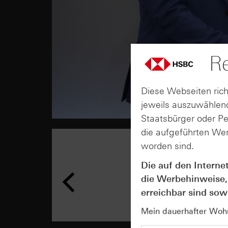
Re
Diese Webseiten rich
jeweils auszuwählend
Staatsbürger oder P
die aufgeführten Wer
worden sind.
Die auf den Interne
die Werbehinweise,
erreichbar sind sowi
Mein dauerhafter Wohns