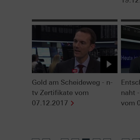
19.12
Gold am Scheideweg - n-
Entsc
tv Zertifikate vom
naht -
07.12.2017
vom 0