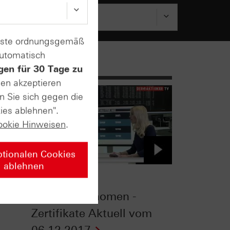
enste ordnungsgemäß
automatisch
gen für 30 Tage zu
sen akzeptieren
n Sie sich gegen die
ies ablehnen".
ookie Hinweisen
.
ptionalen Cookies
ablehnen
-tv
Gold - das
Freitagsphänomen -
Zertifikate Aktuell vom