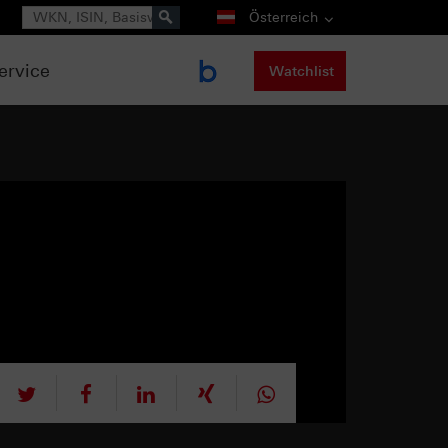
Suche
Österreich
ervice
Watchlist
tweet
teilen
mitteilen
teilen
teilen