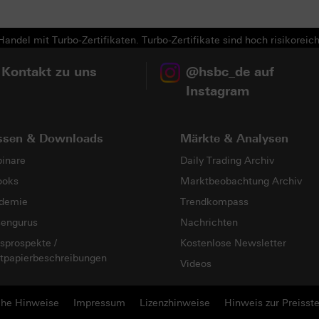
Next
andel mit Turbo-Zertifikaten. Turbo-Zertifikate sind hoch risikoreich
 Kontakt zu uns
@hsbc_de auf
Instagram
ssen & Downloads
Märkte & Analysen
inare
Daily Trading Archiv
ooks
Marktbeobachtung Archiv
demie
Trendkompass
sengurus
Nachrichten
sprospekte /
Kostenlose Newsletter
tpapierbeschreibungen
Videos
che Hinweise
Impressum
Lizenzhinweise
Hinweis zur Preisste