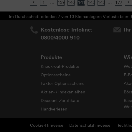
...
...
Previous
1
139
140
141
142
143
177
Im Durchschnitt erleiden 7 von 10 Kleinanlegern Verluste beim H
Kostenlose Infoline:
Ihr
0800/4000 910
Produkte
Wi
Knock-out-Produkte
Web
Optionsscheine
E-B
Faktor-Optionsscheine
Aka
Aktien- / Indexanleihen
Bör
Discount-Zertifikate
Basi
Wer
Handverlesen
Cookie-Hinweise
Datenschutzhinweise
Rechtli