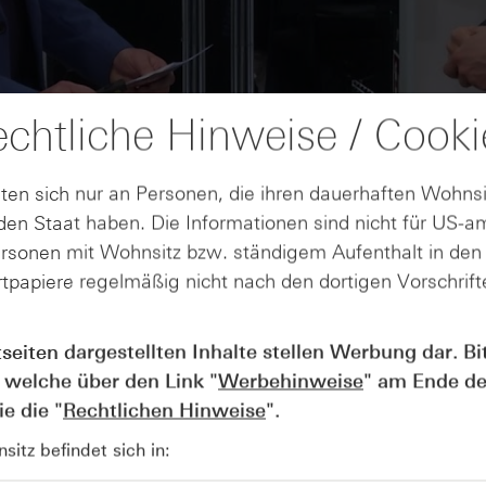
chtliche Hinweise / Cooki
ten sich nur an Personen, die ihren dauerhaften Wohnsi
en Staat haben. Die Informationen sind nicht für US-a
ersonen mit Wohnsitz bzw. ständigem Aufenthalt in de
tpapiere regelmäßig nicht nach den dortigen Vorschrifte
AUGUST
tseiten dargestellten Inhalte stellen Werbung dar. Bi
Der Blick ins Kleingedruckte: Koste
04
Kündigungen bei Derivaten - Webin
 welche über den Link "
Werbehinweise
" am Ende de
vom 04.08.2026
e die "
Rechtlichen Hinweise
".
itz befindet sich in: