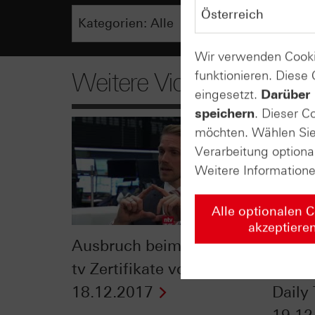
Wir verwenden Cooki
funktionieren. Diese
Weitere Videos
eingesetzt.
Darüber 
speichern
. Dieser C
möchten. Wählen Sie 
Verarbeitung optiona
Weitere Information
Alle optionalen 
akzeptiere
Ausbruch beim DAX®? - n-
Starts
tv Zertifikate vom
Weihn
18.12.2017
Daily