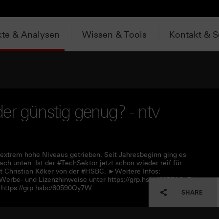
te & Analysen
Wissen & Tools
Kontakt & S
er günstig genug? - ntv
 extrem hohe Niveaus getrieben. Seit Jahresbeginn ging es
ch unten. Ist der #TechSektor jetzt schon wieder reif für
it Christian Köker von der #HSBC. ►Weitere Infos:
 Werbe- und Lizenzhinweise unter https://grp.hsbc/60570Qy7l
https://grp.hsbc/60590Qy7W
SHARE