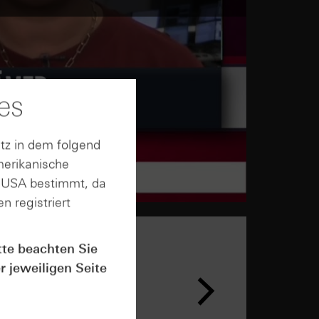
es
tz in dem folgend
merikanische
n USA bestimmt, da
n registriert
tte beachten Sie
r jeweiligen Seite
n &
ar