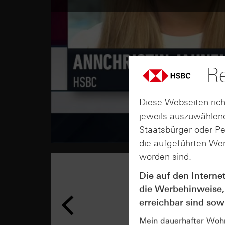
Re
Diese Webseiten rich
jeweils auszuwählend
Staatsbürger oder P
die aufgeführten Wer
worden sind.
Die auf den Interne
die Werbehinweise,
erreichbar sind sowi
Mein dauerhafter Wohns