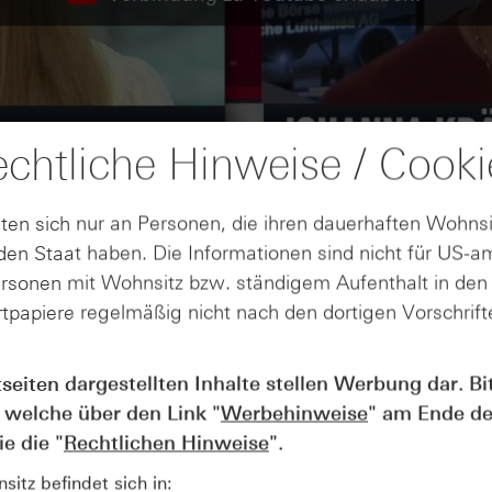
chtliche Hinweise / Cooki
ten sich nur an Personen, die ihren dauerhaften Wohnsi
en Staat haben. Die Informationen sind nicht für US-a
ersonen mit Wohnsitz bzw. ständigem Aufenthalt in de
tpapiere regelmäßig nicht nach den dortigen Vorschrifte
tseiten dargestellten Inhalte stellen Werbung dar. Bi
AUGUST
 welche über den Link "
Werbehinweise
" am Ende de
Der Blick ins Kleingedruckte: Koste
04
Kündigungen bei Derivaten - Webin
e die "
Rechtlichen Hinweise
".
vom 04.08.2026
itz befindet sich in: