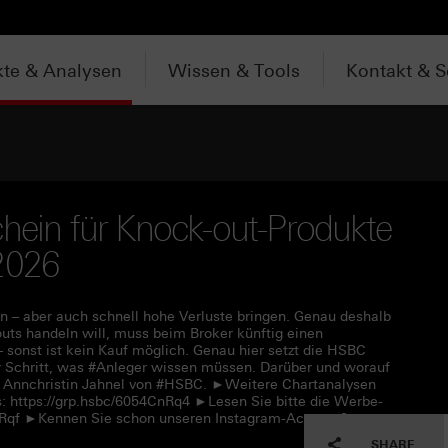
te & Analysen
Wissen & Tools
Kontakt & S
chein für Knock-out-Produkte
2026
 – aber auch schnell hohe Verluste bringen. Genau deshalb
uts handeln will, muss beim Broker künftig einen
– sonst ist kein Kauf möglich. Genau hier setzt die HSBC
für Schritt, was #Anleger wissen müssen. Darüber und worauf
t Annchristin Jahnel von #HSBC. ►Weitere Chartanalysen
: https://grp.hsbc/6054CnRq4 ►Lesen Sie bitte die Werbe-
CnRqf ►Kennen Sie schon unseren Instagram-Account?
SHARE