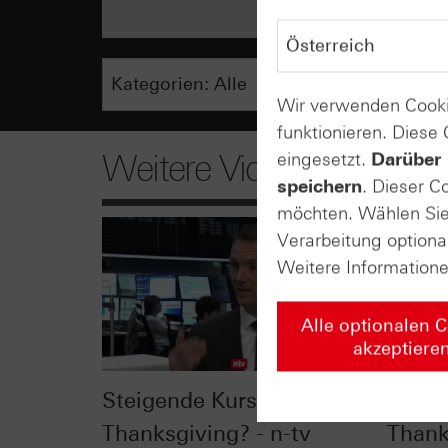
Wir verwenden Cooki
funktionieren. Diese
Weitere Videos
eingesetzt.
Darüber 
speichern
. Dieser C
möchten. Wählen Sie 
Verarbeitung optiona
Weitere Information
Alle optionalen 
akzeptiere
Steigende Kurse dank
Kurs
Thanksgiving? - n-tv
Thank