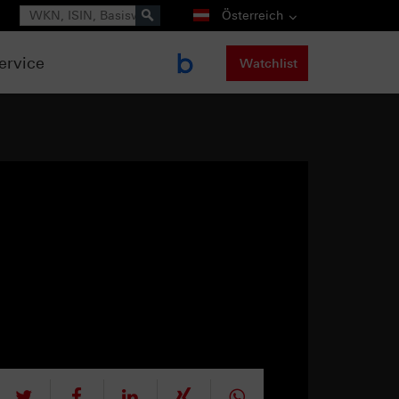
Suche
Österreich
ervice
Watchlist
tweet
teilen
mitteilen
teilen
teilen