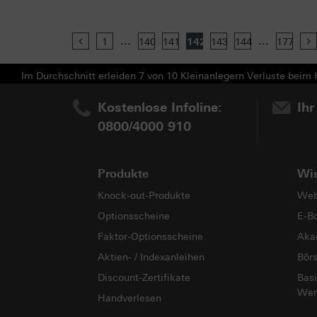
...
...
Previous
1
140
141
142
143
144
177
Im Durchschnitt erleiden 7 von 10 Kleinanlegern Verluste beim H
Kostenlose Infoline:
Ihr
0800/4000 910
Produkte
Wi
Knock-out-Produkte
Web
Optionsscheine
E-B
Faktor-Optionsscheine
Aka
Aktien- / Indexanleihen
Bör
Discount-Zertifikate
Basi
Wer
Handverlesen