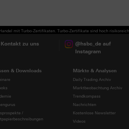
Next
andel mit Turbo-Zertifikaten. Turbo-Zertifikate sind hoch risikoreich
 Kontakt zu uns
@hsbc_de auf
Instagram
ssen & Downloads
Märkte & Analysen
inare
Daily Trading Archiv
ooks
Marktbeobachtung Archiv
demie
Trendkompass
sengurus
Nachrichten
sprospekte /
Kostenlose Newsletter
tpapierbeschreibungen
Videos