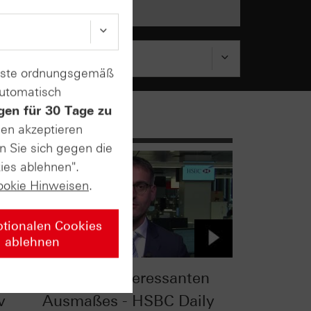
enste ordnungsgemäß
automatisch
gen für 30 Tage zu
sen akzeptieren
n Sie sich gegen die
ies ablehnen".
ookie Hinweisen
.
ptionalen Cookies
ablehnen
das
Korrektur interessanten
v
Ausmaßes - HSBC Daily