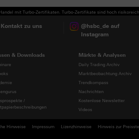
andel mit Turbo-Zertifikaten. Turbo-Zertifikate sind hoch risikoreich
 Kontakt zu uns
@hsbc_de auf
Instagram
ssen & Downloads
Märkte & Analysen
inare
Daily Trading Archiv
ooks
Marktbeobachtung Archiv
demie
Trendkompass
sengurus
Nachrichten
sprospekte /
Kostenlose Newsletter
tpapierbeschreibungen
Videos
che Hinweise
Impressum
Lizenzhinweise
Hinweis zur Preisste