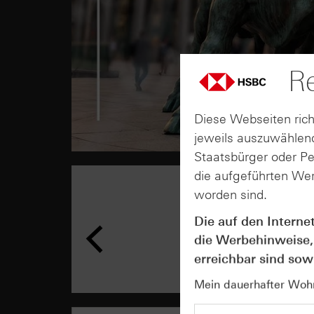
Re
Diese Webseiten rich
jeweils auszuwählend
Staatsbürger oder P
die aufgeführten Wer
worden sind.
Die auf den Interne
die Werbehinweise,
erreichbar sind sowi
Mein dauerhafter Wohns