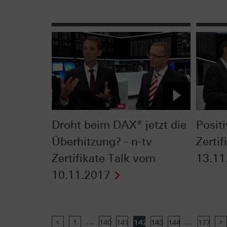
Droht beim DAX® jetzt die
Positi
Überhitzung? - n-tv
Zerti
Zertifikate Talk vom
13.11
10.11.2017
...
...
Previous
1
140
141
142
143
144
177