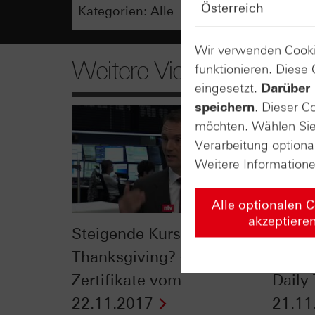
Wir verwenden Cooki
Weitere Videos
funktionieren. Diese
eingesetzt.
Darüber 
speichern
. Dieser C
möchten. Wählen Sie 
Verarbeitung optiona
Weitere Information
Alle optionalen 
akzeptiere
Steigende Kurse dank
Kurs
Thanksgiving? - n-tv
Thank
Zertifikate vom
Daily
22.11.2017
21.11