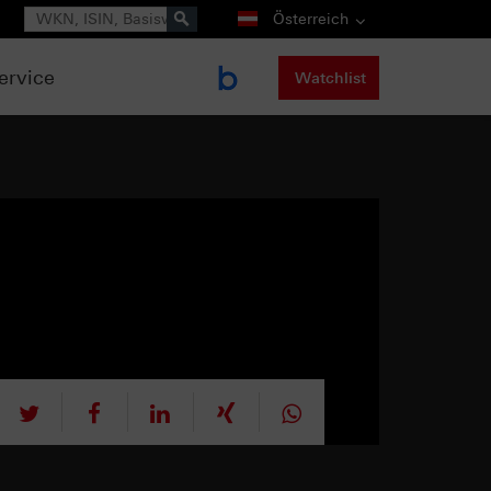
Suche
Österreich
ervice
Watchlist
tweet
teilen
mitteilen
teilen
teilen