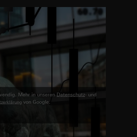
twendig. Mehr in unseren
Datenschutz
- und
von Google.
zerklärung