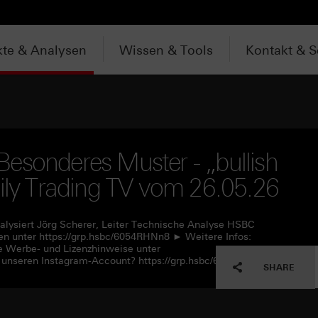
te & Analysen
Wissen & Tools
Kontakt & S
esonderes Muster - „bullish
aily Trading TV vom 26.05.26
alysiert Jörg Scherer, Leiter Technische Analyse HSBC
n unter https://grp.hsbc/6054RHNn8 ► Weitere Infos:
e Werbe- und Lizenzhinweise unter
 unseren Instagram-Account? https://grp.hsbc/6057RHNn1
SHARE