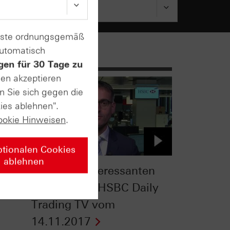
enste ordnungsgemäß
automatisch
gen für 30 Tage zu
sen akzeptieren
n Sie sich gegen die
ies ablehnen".
ookie Hinweisen
.
ptionalen Cookies
ablehnen
das
Korrektur interessanten
v
Ausmaßes - HSBC Daily
Trading TV vom
14.11.2017