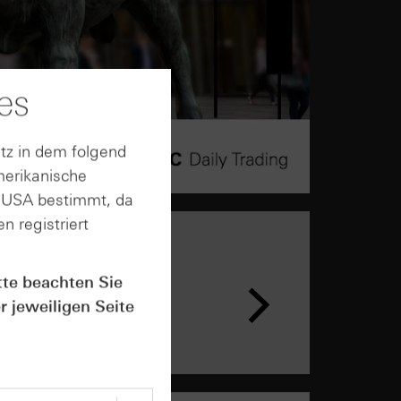
es
tz in dem folgend
merikanische
n USA bestimmt, da
n registriert
n &
tte beachten Sie
ar
r jeweiligen Seite