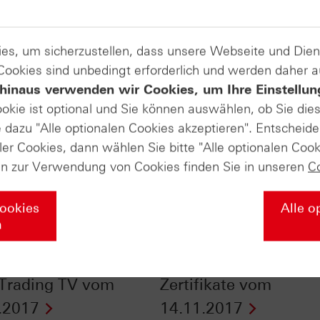
es, um sicherzustellen, dass unsere Webseite und Di
 Cookies sind unbedingt erforderlich und werden daher 
hinaus verwenden wir Cookies, um Ihre Einstellun
ookie ist optional und Sie können auswählen, ob Sie die
dazu "Alle optionalen Cookies akzeptieren". Entscheide
ler Cookies, dann wählen Sie bitte "Alle optionalen Cook
en zur Verwendung von Cookies finden Sie in unseren
C
Cookies
Alle o
n
gewinne um
DAX®-Kursindex - ist 
sgiving? - HSBC
der echte DAX®? - n-t
 Trading TV vom
Zertifikate vom
.2017
14.11.2017