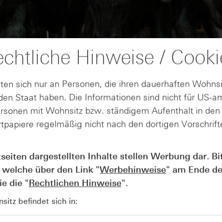
chtliche Hinweise / Cooki
ten sich nur an Personen, die ihren dauerhaften Wohnsi
en Staat haben. Die Informationen sind nicht für US-a
ersonen mit Wohnsitz bzw. ständigem Aufenthalt in de
tpapiere regelmäßig nicht nach den dortigen Vorschrifte
AUGUST
Der Blick ins Kleingedruckte: Koste
04
tseiten dargestellten Inhalte stellen Werbung dar. Bi
Kündigungen bei Derivaten - Webin
 welche über den Link "
Werbehinweise
" am Ende de
vom 04.08.2026
e die "
Rechtlichen Hinweise
".
itz befindet sich in: