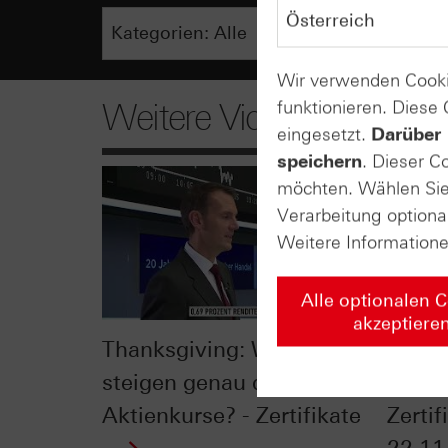
Wir verwenden Cooki
funktionieren. Diese
Weitere Videos
eingesetzt.
Darüber 
speichern
. Dieser C
möchten. Wählen Sie 
Verarbeitung optiona
Weitere Information
Alle optionalen 
akzeptiere
Thanksgiving: Warum
Steig
steigen genau dann die
Thank
Aktienkurse? - Zertifikate
Zerti