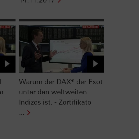
14.11.2017
 -
Warum der DAX® der Exot
om
unter den weltweiten
Indizes ist. - Zertifikate
...