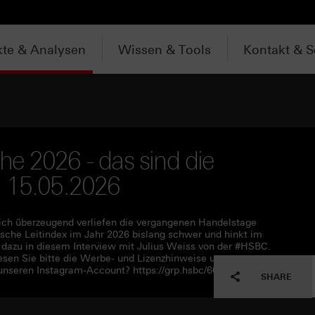
te & Analysen
Wissen & Tools
Kontakt & S
e 2026 - das sind die
m 15.05.2026
lich überzeugend verliefen die vergangenen Handelstage
utsche Leitindex im Jahr 2026 bislang schwer und hinkt im
r dazu in diesem Interview mit Julius Weiss von der #HSBC.
en Sie bitte die Werbe- und Lizenzhinweise unter
unseren Instagram-Account? https://grp.hsbc/6050q4HQC
SHARE