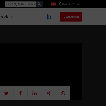
Suche
Österreich
ervice
Watchlist
tweet
teilen
mitteilen
teilen
teilen