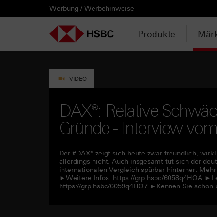
Werbung / Werbehinweise
PRODUKTE
MÄRKTE & ANALYSEN
WISSEN & TOOLS
KONTAKT & SERVICE
LÄNDERAUSWAHL
AUSGEWÄHLTE SEITEN
HEBELPRODUKTE
ANLAGEPRODUKTE
AKTUELLES
ANALYSEN
VIDEOS
WATCHLIST
WEBINARE
WISSEN
TOOLS
KONTAKT
SERVICE
DOWNLOADCENTER
HEBELPRODUKTE
ANALYSEN
WEBINARE
KONTAKT
Watchlist
Knock-out-Produkte
Aktien- / Indexanleihen
Anpassungen / Kündigungen
Daily Trading
Mediathek
Login / Zur Watchlist
Webinartermine
kostenlose eBooks
Aktien- / Indexanleihen Rechner
Kontaktformular
Wir über uns
Basisprospekte /
Deutschland
Produkte
Märk
Wertpapierbeschreibungen
ANLAGEPRODUKTE
VIDEOS
WISSEN
SERVICE
Basisprospekte
Optionsscheine
Bonus-Zertifikate
Intraday-Emissionen
Marktbeobachtung
Daily Trading TV
Webinaraufzeichnungen
Akademie
Open End Knock-out-Produkte
Praktikanten / Werkstudenten
Newsletter Abonnement
Österreich
Rechner
Registrierungsformulare
AKTUELLES
WATCHLIST
TOOLS
DOWNLOADCENTER
Weitere Hebelprodukte
Discount-Zertifikate
Neuemissionen
Trendkompass
ntv-Zertifikate mit HSBC
Börsengurus
VIDEO
Trendkompass
Ausgestoppte Produkte
Express-Zertifikate
Zur Zeichnung
Nachrichten
Börse Stuttgart TV mit HSBC
FAQs
DAX®: Relative Schwäch
Watchlist
Gründe - Interview vo
Intraday-Emissionen
Kapitalschutz-Produkte
Newsletter-Abonnement
Zertifikate Aktuell mit HSBC
Rolltermine
Sprint-Zertifikate
Der #DAX® zeigt sich heute zwar freundlich, wirk
allerdings nicht. Auch insgesamt tut sich der de
internationalen Vergleich spürbar hinterher. Meh
Strategie- / Basket- /
►Weitere Infos: https://grp.hsbc/6058q4HQA ►Les
Themenzertifikate
https://grp.hsbc/6059q4HQ7 ►Kennen Sie schon 
Handverlesen