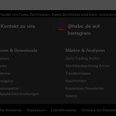
Next
andel mit Turbo-Zertifikaten. Turbo-Zertifikate sind hoch risikoreich
 Kontakt zu uns
@hsbc_de auf
Instagram
ssen & Downloads
Märkte & Analysen
inare
Daily Trading Archiv
ooks
Marktbeobachtung Archiv
demie
Trendkompass
sengurus
Nachrichten
sprospekte /
Kostenlose Newsletter
tpapierbeschreibungen
Videos
che Hinweise
Impressum
Lizenzhinweise
Hinweis zur Preisste