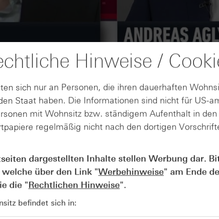
chtliche Hinweise / Cooki
ten sich nur an Personen, die ihren dauerhaften Wohnsi
en Staat haben. Die Informationen sind nicht für US-a
ersonen mit Wohnsitz bzw. ständigem Aufenthalt in de
tpapiere regelmäßig nicht nach den dortigen Vorschrifte
AUGUST
tseiten dargestellten Inhalte stellen Werbung dar. Bi
Wie lange bleibt der DAX® in
07
Rekordlaune? - ntv Zertifikate
 welche über den Link "
Werbehinweise
" am Ende de
07.08.26
e die "
Rechtlichen Hinweise
".
itz befindet sich in: