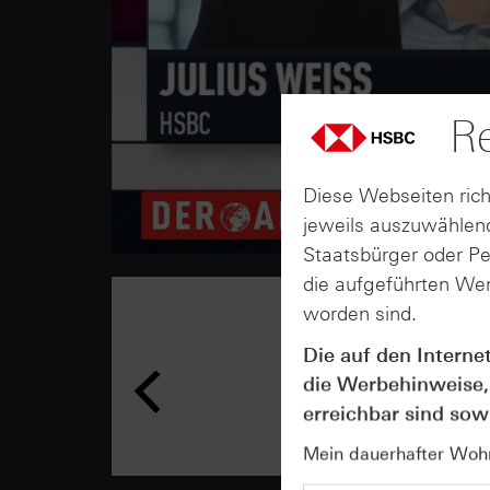
Re
Diese Webseiten rich
jeweils auszuwählend
Staatsbürger oder P
die aufgeführten Wer
worden sind.
Die auf den Interne
die Werbehinweise,
erreichbar sind sowi
Mein dauerhafter Wohns