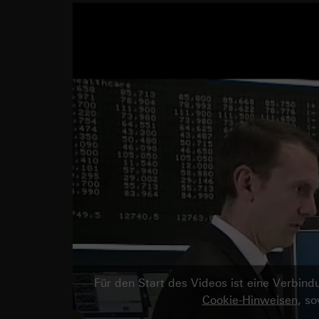
Für den Start des Videos ist eine Verbi
Cookie-Hinweisen
, s