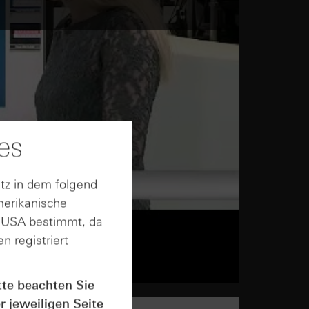
es
tz in dem folgend
merikanische
n USA bestimmt, da
n registriert
tte beachten Sie
r jeweiligen Seite