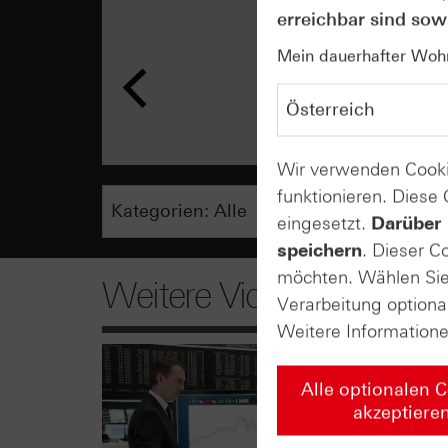
erreichbar sind sowi
Mein dauerhafter Wohns
Wir verwenden Cooki
funktionieren. Diese
eingesetzt.
Darüber 
speichern
. Dieser C
möchten. Wählen Sie 
Weitere Videos
Verarbeitung optiona
Weitere Information
Alle optionalen 
akzeptiere