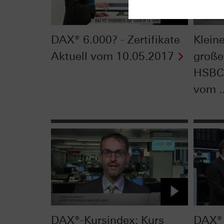
DAX® 6.000? - Zertifikate
Klein
Aktuell vom 10.05.2017
große
HSBC 
vom ..
DAX®-Kursindex: Kurs
DAX® 