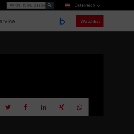
Suche
Österreich
ervice
Watchlist
tweet
teilen
mitteilen
teilen
teilen