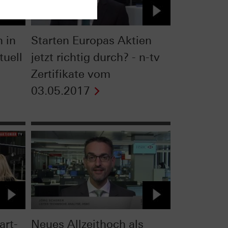
 in
Starten Europas Aktien
tuell
jetzt richtig durch? - n-tv
Zertifikate vom
03.05.2017
art-
Neues Allzeithoch als