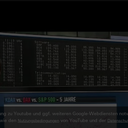
ndung zu Youtube und ggf. weiteren Google-Webdiensten no
owie den
von YouTube und der
Nutzungsbedingungen
Datenschut