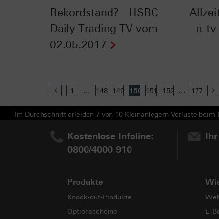
Rekordstand? - HSBC
Allzei
Daily Trading TV vom
- n-tv
02.05.2017
...
...
Previous
1
148
149
150
151
152
177
Im Durchschnitt erleiden 7 von 10 Kleinanlegern Verluste beim H
Kostenlose Infoline:
Ihr
0800/4000 910
Produkte
Wi
Knock-out-Produkte
Web
Optionsscheine
E-B