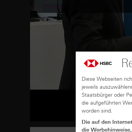
Re
Diese Webseiten rich
jeweils auszuwählend
Staatsbürger oder P
die aufgeführten Wer
worden sind.
Die auf den Interne
die Werbehinweise,