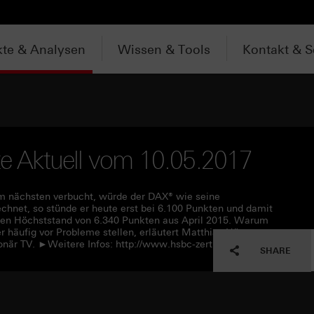
te & Analysen
Wissen & Tools
Kontakt & S
ate Aktuell vom 10.05.2017
 nächsten verbucht, würde der DAX® wie seine
hnet, so stünde er heute erst bei 6.100 Punkten und damit
gen Höchststand‎ von 6.340 Punkten aus April 2015. Warum
 häufig vor Probleme stellen, erläutert Matthias Hüppe von
när TV. ►Weitere Infos: http://www.hsbc-zertifikate.de
SHARE