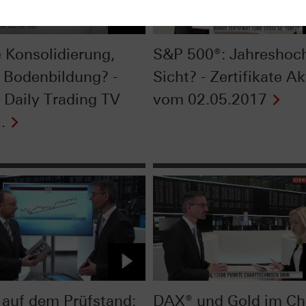
e Konsolidierung,
S&P 500®: Jahreshoch
 Bodenbildung? -
Sicht? - Zertifikate Ak
Daily Trading TV
vom 02.05.2017
.
auf dem Prüfstand:
DAX® und Gold im Ch