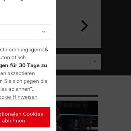
enste ordnungsgemäß
automatisch
gen für 30 Tage zu
sen akzeptieren
n Sie sich gegen die
ies ablehnen".
ookie Hinweisen
.
ptionalen Cookies
ablehnen