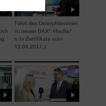
Führt das Osterphänomen
och
zu neuen DAX®-Hochs? -
ng
n-tv Zertifikate vom
12.04.2017