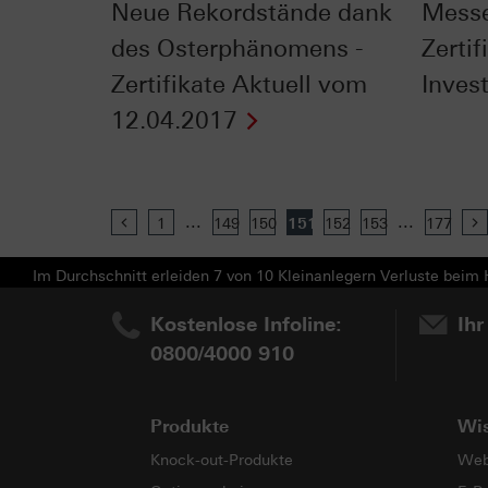
Neue Rekordstände dank
Messe
des Osterphänomens -
Zertif
Zertifikate Aktuell vom
Inves
12.04.2017
...
...
Previous
1
149
150
151
152
153
177
Im Durchschnitt erleiden 7 von 10 Kleinanlegern Verluste beim H
Kostenlose Infoline:
Ihr
0800/4000 910
Produkte
Wi
Knock-out-Produkte
Web