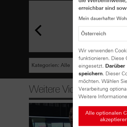
die Werbehinweise,
erreichbar sind sowi
Mein dauerhafter Wohns
Wir verwenden Cooki
funktionieren. Diese
eingesetzt.
Darüber 
speichern
. Dieser C
möchten. Wählen Sie 
Weitere Videos
Verarbeitung optiona
Weitere Information
Alle optionalen 
akzeptiere