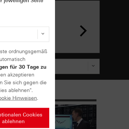
r jeweiligen Seite
n &
ar
enste ordnungsgemäß
automatisch
gen für 30 Tage zu
sen akzeptieren
n Sie sich gegen die
ies ablehnen".
ookie Hinweisen
.
ptionalen Cookies
ablehnen