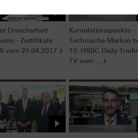
er Unsicherheit
Kumulationspunkte -
ieren - Zertifikate
Technische Marken h
ll vom 20.04.2017
10: HSBC Daily Tradi
TV vom ...