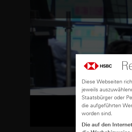
Re
Diese Webseiten rich
jeweils auszuwählend
Staatsbürger oder P
die aufgeführten Wer
worden sind.
Die auf den Interne