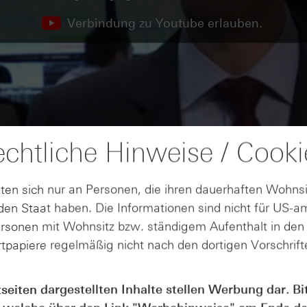
Verbindung zu Youtube erlauben.
chtliche Hinweise / Cooki
ten sich nur an Personen, die ihren dauerhaften Wohnsi
en Staat haben. Die Informationen sind nicht für US-a
ersonen mit Wohnsitz bzw. ständigem Aufenthalt in de
tpapiere regelmäßig nicht nach den dortigen Vorschrifte
tseiten dargestellten Inhalte stellen Werbung dar. Bi