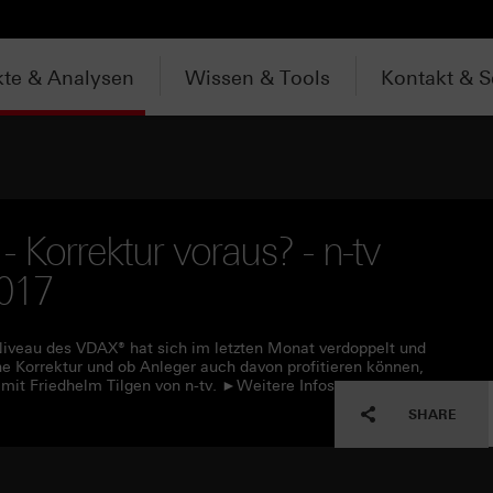
te & Analysen
Wissen & Tools
Kontakt & S
 Korrektur voraus? - n-tv
2017
veau des VDAX® hat sich im letzten Monat verdoppelt und
eine Korrektur und ob Anleger auch davon profitieren können,
it Friedhelm Tilgen von n-tv. ►Weitere Infos:
SHARE