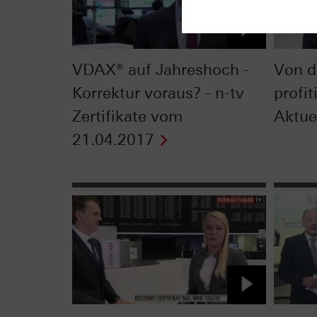
VDAX® auf Jahreshoch -
Von d
Korrektur voraus? - n-tv
profit
Zertifikate vom
Aktue
21.04.2017