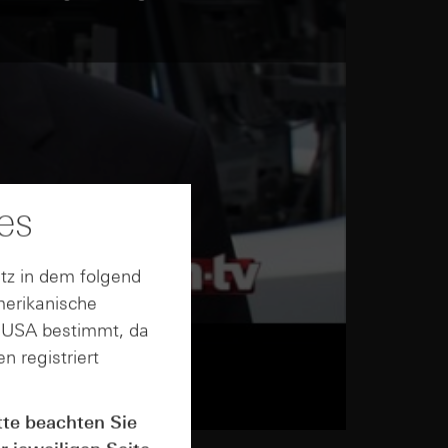
es
tz in dem folgend
merikanische
n USA bestimmt, da
n registriert
tte beachten Sie