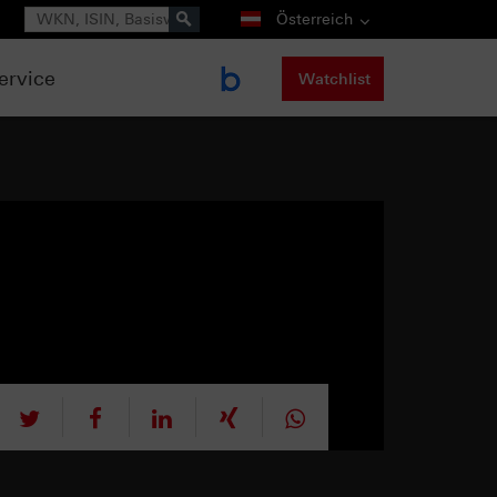
Suche
Österreich
ervice
Watchlist
tweet
teilen
mitteilen
teilen
teilen