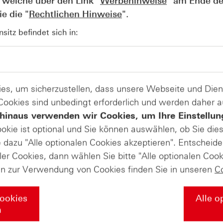
 welche über den Link "
Werbehinweise
" am Ende de
e die "
Rechtlichen Hinweise
".
AUGUST
itz befindet sich in:
Der Blick ins Kleingedruckte: Koste
04
Kündigungen bei Derivaten - Webin
vom 04.08.2026
es, um sicherzustellen, dass unsere Webseite und Di
 Cookies sind unbedingt erforderlich und werden daher 
hinaus verwenden wir Cookies, um Ihre Einstellun
ookie ist optional und Sie können auswählen, ob Sie die
dazu "Alle optionalen Cookies akzeptieren". Entscheide
ler Cookies, dann wählen Sie bitte "Alle optionalen Cook
en zur Verwendung von Cookies finden Sie in unseren
C
Cookies
Alle o
n