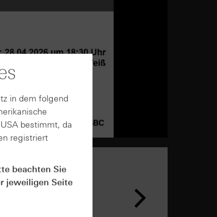
es
tz in dem folgend
merikanische
n USA bestimmt, da
n registriert
tte beachten Sie
r jeweiligen Seite