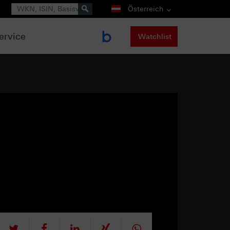
Suche
Österreich
ervice
Watchlist
tweet
teilen
mitteilen
teilen
teilen