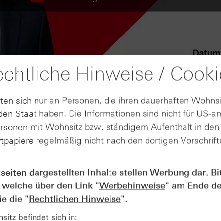
chtliche Hinweise / Cooki
ten sich nur an Personen, die ihren dauerhaften Wohnsi
en Staat haben. Die Informationen sind nicht für US-a
ersonen mit Wohnsitz bzw. ständigem Aufenthalt in de
tpapiere regelmäßig nicht nach den dortigen Vorschrifte
tseiten dargestellten Inhalte stellen Werbung dar. Bi
AUGUST
 welche über den Link "
Werbehinweise
" am Ende de
Wie lange bleibt der DAX® in
07
Rekordlaune? - ntv Zertifikate
e die "
Rechtlichen Hinweise
".
07.08.26
itz befindet sich in: