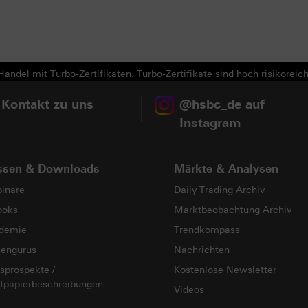
Next
andel mit Turbo-Zertifikaten. Turbo-Zertifikate sind hoch risikoreich
 Kontakt zu uns
@hsbc_de auf
Instagram
ssen & Downloads
Märkte & Analysen
inare
Daily Trading Archiv
ooks
Marktbeobachtung Archiv
demie
Trendkompass
sengurus
Nachrichten
sprospekte /
Kostenlose Newsletter
tpapierbeschreibungen
Videos