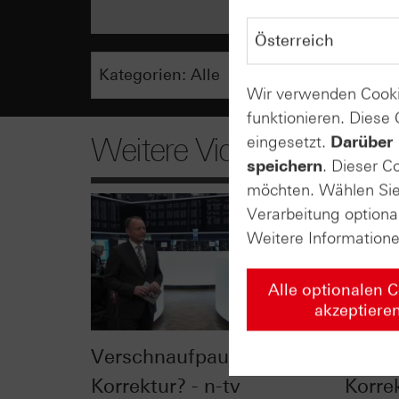
Wir verwenden Cooki
funktionieren. Diese
Weitere Videos
eingesetzt.
Darüber 
speichern
. Dieser C
möchten. Wählen Sie 
Verarbeitung optiona
Weitere Information
Alle optionalen 
akzeptiere
Verschnaufpause oder
VDAX®
Korrektur? - n-tv
Korrek