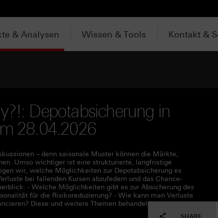
te & Analysen
Wissen & Tools
Kontakt & S
y?!: Depotabsicherung in
vom 28.04.2026
iskussionen – denn saisonale Muster können die Märkte,
. Umso wichtiger ist eine strukturierte, langfristige
eigen wir, welche Möglichkeiten zur Depotabsicherung es
Verluste bei fallenden Kursen abzufedern und das Chance-
erblick: - Welche Möglichkeiten gibt es zur Absicherung des
onalität für die Risikoreduzierung? - Wie kann man Verluste
lancieren? Diese und weitere Themen behandelt unser
SHARE