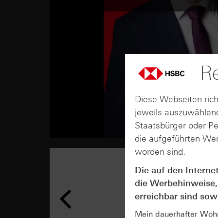
Re
Diese Webseiten rich
jeweils auszuwählend
Staatsbürger oder P
die aufgeführten Wer
worden sind.
Die auf den Interne
die Werbehinweise,
erreichbar sind sowi
Mein dauerhafter Wohns