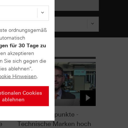
enste ordnungsgemäß
automatisch
gen für 30 Tage zu
sen akzeptieren
n Sie sich gegen die
ies ablehnen".
ookie Hinweisen
.
ptionalen Cookies
ablehnen
Kumulationspunkte -
e
Technische Marken hoch