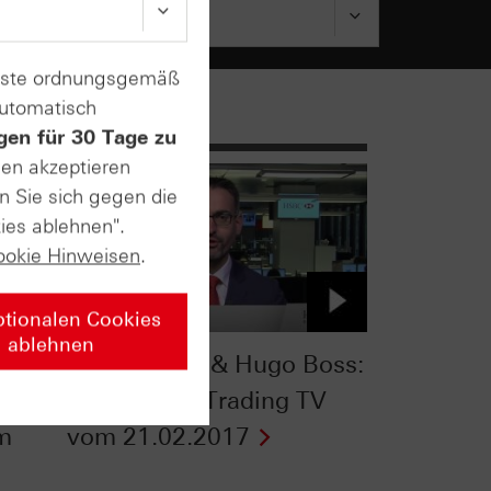
enste ordnungsgemäß
automatisch
gen für 30 Tage zu
sen akzeptieren
n Sie sich gegen die
ies ablehnen".
ookie Hinweisen
.
ptionalen Cookies
ablehnen
s
MSCI World & Hugo Boss:
HSBC Daily Trading TV
om
vom 21.02.2017