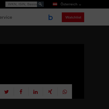
Suche
Österreich
ervice
Watchlist
tweet
teilen
mitteilen
teilen
teilen