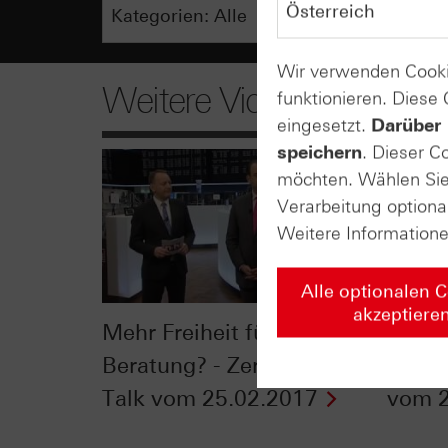
Wir verwenden Cooki
Weitere Videos
funktionieren. Diese
eingesetzt.
Darüber 
speichern
. Dieser C
möchten. Wählen Sie 
Verarbeitung optiona
Weitere Information
Alle optionalen 
akzeptiere
Mehr Freiheit für die
Beim 
Beratung? - Zertifikate
nutzen
Talk vom 25.02.2017
vom 2