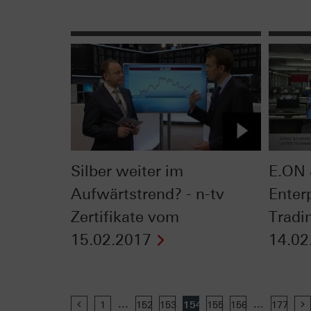
Silber weiter im
E.ON 
Aufwärtstrend? - n-tv
Enter
Zertifikate vom
Tradi
15.02.2017
14.02
...
...
Previous
1
152
153
154
155
156
177