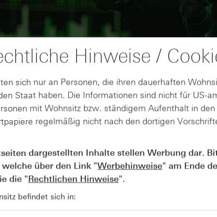
chtliche Hinweise / Cooki
ten sich nur an Personen, die ihren dauerhaften Wohnsi
en Staat haben. Die Informationen sind nicht für US-a
ersonen mit Wohnsitz bzw. ständigem Aufenthalt in de
tpapiere regelmäßig nicht nach den dortigen Vorschrifte
AUGUST
Der Blick ins Kleingedruckte: Koste
04
tseiten dargestellten Inhalte stellen Werbung dar. Bi
Kündigungen bei Derivaten - Webin
 welche über den Link "
Werbehinweise
" am Ende de
vom 04.08.2026
e die "
Rechtlichen Hinweise
".
itz befindet sich in: