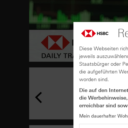
Re
Diese Webseiten rich
jeweils auszuwählend
Staatsbürger oder P
die aufgeführten Wer
worden sind.
Die auf den Interne
die Werbehinweise,
erreichbar sind sowi
Mein dauerhafter Wohns