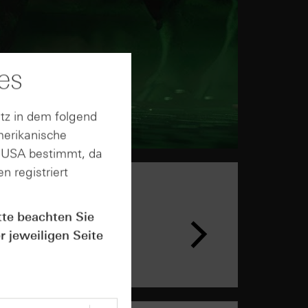
es
tz in dem folgend
merikanische
n USA bestimmt, da
n registriert
n &
tte beachten Sie
ar
r jeweiligen Seite