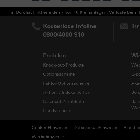
Im Durchschnitt erleiden 7 von 10 Kleinanlegern Verluste beim H
Kostenlose Infoline:
Ihr
0800/4000 910
Produkte
Wi
Knock-out-Produkte
Web
Optionsscheine
E-B
Faktor-Optionsscheine
Aka
Aktien- / Indexanleihen
Bör
Discount-Zertifikate
Basi
Wer
Handverlesen
Cookie-Hinweise
Datenschutzhinweise
Rechtli
Werbehinweise