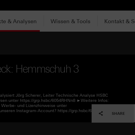
te & Analysen
Wissen & Tools
Kontakt & S
heck: Hemmschuh 3
alysiert Jörg Scherer, Leiter Technische Analyse HSBC
en unter https://grp.hsbc/6054RHNn8 ►Weitere Infos:
e Werbe- und Lizenzhinweise unter
unseren Instagram-Account? https://grp.hsbc/6057RHNn1
SHARE