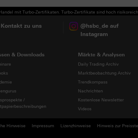
andel mit Turbo-Zertifikaten. Turbo-Zertifikate sind hoch risikoreich
 Kontakt zu uns
@hsbc_de auf
Instagram
ssen & Downloads
Märkte & Analysen
inare
Daily Trading Archiv
ooks
Marktbeobachtung Archiv
demie
Trendkompass
sengurus
Nachrichten
sprospekte /
Kostenlose Newsletter
tpapierbeschreibungen
Videos
che Hinweise
Impressum
Lizenzhinweise
Hinweis zur Preisste