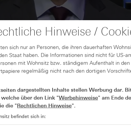
chtliche Hinweise / Cooki
ten sich nur an Personen, die ihren dauerhaften Wohnsi
en Staat haben. Die Informationen sind nicht für US-a
ersonen mit Wohnsitz bzw. ständigem Aufenthalt in de
tpapiere regelmäßig nicht nach den dortigen Vorschrifte
AUGUST
Der Blick ins Kleingedruckte: Koste
04
tseiten dargestellten Inhalte stellen Werbung dar. Bi
Kündigungen bei Derivaten - Webin
 welche über den Link "
Werbehinweise
" am Ende de
vom 04.08.2026
e die "
Rechtlichen Hinweise
".
itz befindet sich in: