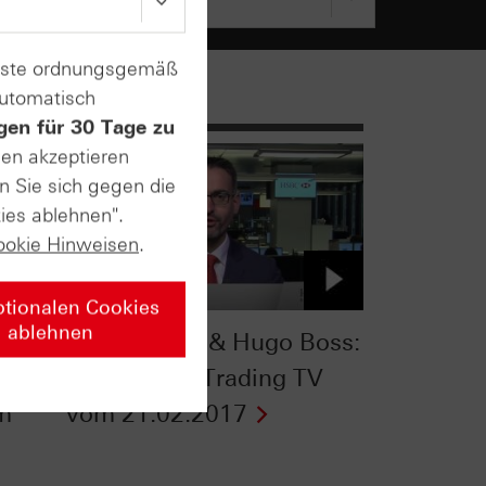
enste ordnungsgemäß
automatisch
gen für 30 Tage zu
sen akzeptieren
n Sie sich gegen die
ies ablehnen".
ookie Hinweisen
.
ptionalen Cookies
ablehnen
s
MSCI World & Hugo Boss:
HSBC Daily Trading TV
om
vom 21.02.2017