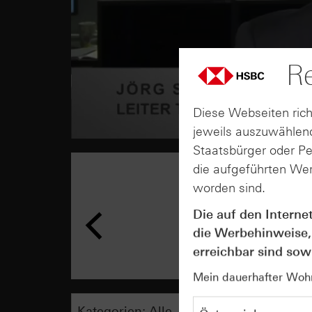
Re
Diese Webseiten rich
jeweils auszuwählend
Staatsbürger oder P
die aufgeführten Wer
worden sind.
Die auf den Interne
die Werbehinweise,
erreichbar sind sowi
Mein dauerhafter Wohns