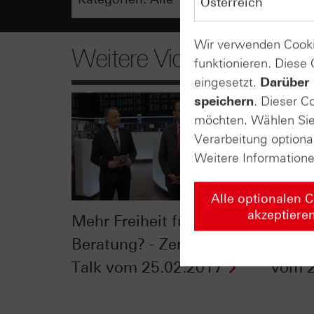
Wir verwenden Cooki
Weitere Videos
funktionieren. Diese
eingesetzt.
Darüber 
speichern
. Dieser C
möchten. Wählen Sie 
Verarbeitung optiona
Weitere Information
Alle optionalen 
akzeptiere
Mehr Freiheit für die
Beim 
Beratung? - Zertifikate
nutzen
Talk vom 25.02.2017
vom 2