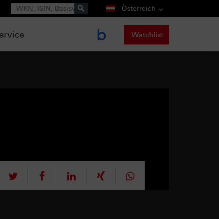
Suche
Österreich
ervice
Watchlist
tweet
teilen
mitteilen
teilen
teilen