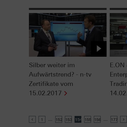
Silber weiter im
E.ON 
Aufwärtstrend? - n-tv
Enter
Zertifikate vom
Tradi
15.02.2017
14.02
...
...
Previous
1
152
153
154
155
156
177