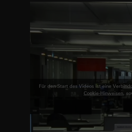
Für den Start des Videos ist eine Verbi
Cookie-Hinweisen
, s