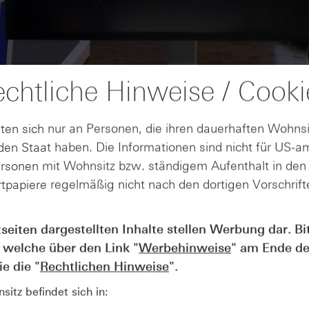
chtliche Hinweise / Cooki
ten sich nur an Personen, die ihren dauerhaften Wohnsi
en Staat haben. Die Informationen sind nicht für US-a
ersonen mit Wohnsitz bzw. ständigem Aufenthalt in de
tpapiere regelmäßig nicht nach den dortigen Vorschrifte
AUGUST
tseiten dargestellten Inhalte stellen Werbung dar. Bi
Der Blick ins Kleingedruckte: Koste
04
 welche über den Link "
Werbehinweise
" am Ende de
Kündigungen bei Derivaten - Webin
vom 04.08.2026
e die "
Rechtlichen Hinweise
".
itz befindet sich in: