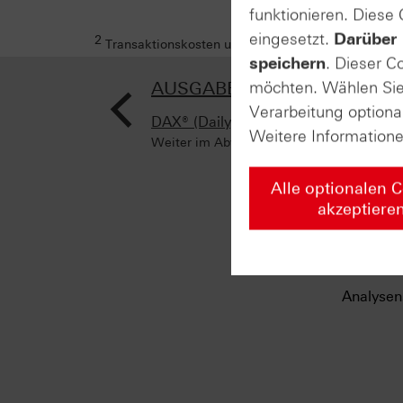
funktionieren. Diese
eingesetzt.
Darüber 
2
Transaktionskosten und Ihr Depotpreis (soweit dies
speichern
. Dieser C
<
AUSGABE VOM 16.10.2023
möchten. Wählen Sie 
Verarbeitung optiona
DAX® (Daily)
Weitere Information
Weiter im Abwärtstrend
Alle optionalen 
akzeptiere
Analysen