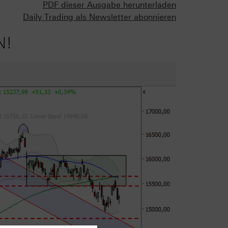
PDF dieser Ausgabe herunterladen
Daily Trading als Newsletter abonnieren
N!