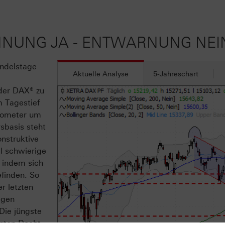
ANNUNG JA - ENTWARNUNG NEI
andelstage
Aktuelle Analyse
5-Jahreschart
der DAX® zu
 Tagestief
arometer um
sbasis steht
nstruktive
l schwierige
 indem sich
finden. So
r letzten
igen
Die jüngste
nten Docht,