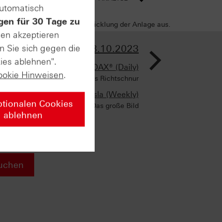
automatisch
gen für 30 Tage zu
sich negativ auf die Wertentwicklung der Anlage aus.
sen akzeptieren
>
n Sie sich gegen die
AUSGABE VOM 18.10.2023
ies ablehnen".
DAX® (Daily)
ookie Hinweisen
.
15.500/15.600 Punkte als Richtschnur
Tesla (Weekly)
ptionalen Cookies
Das große Bild
ablehnen
uchen