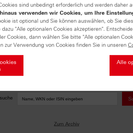
 Cookies sind unbedingt erforderlich und werden daher 
hinaus verwenden wir Cookies, um Ihre Einstellun
e anfallen) sind in der Darstellung nicht berücksichtigt und wirken 
ookie ist optional und Sie können auswählen, ob Sie die
dazu "Alle optionalen Cookies akzeptieren". Entscheide
AUSGABE VOM 17.10.2023
ler Cookies, dann wählen Sie bitte "Alle optionalen Cook
DAX® (Daily)
en zur Verwendung von Cookies finden Sie in unseren
C
Entspannung ja - Entwarnung nein!
Rheinmetall (Weekly)
Cookies
Alle o
Flagge als Steilvorlage
n
Shell plc (Monthly)
22-Jahres-Hoch
suche
S
Zum Archiv