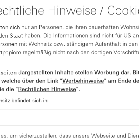
chtliche Hinweise / Cooki
d. Und noch
en: Die
ten sich nur an Personen, die ihren dauerhaften Wohnsi
akt. bei
en Staat haben. Die Informationen sind nicht für US-a
 vergangenen
ersonen mit Wohnsitz bzw. ständigem Aufenthalt in de
nittmuster
n. Für einen
tpapiere regelmäßig nicht nach den dortigen Vorschrifte
eführten
den.
tseiten dargestellten Inhalte stellen Werbung dar. Bi
Quelle: Refinitiv, tradesignal² / 5-Jahrescha
 welche über den Link "
Werbehinweise
" am Ende de
e die "
Rechtlichen Hinweise
".
itz befindet sich in:
es, um sicherzustellen, dass unsere Webseite und Di