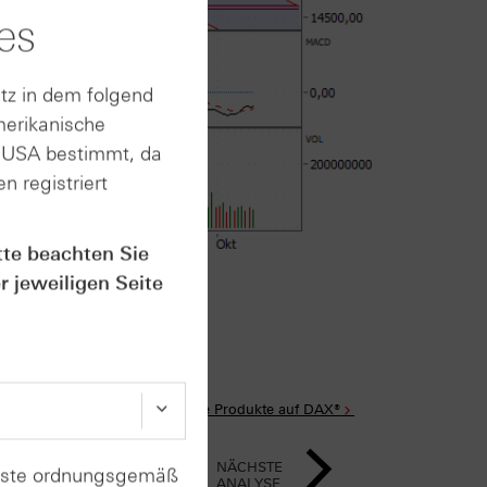
es
tz in dem folgend
merikanische
n USA bestimmt, da
n registriert
tte beachten Sie
rt im Anhang
r jeweiligen Seite
Alle Produkte auf DAX®
NÄCHSTE
enste ordnungsgemäß
ANALYSE