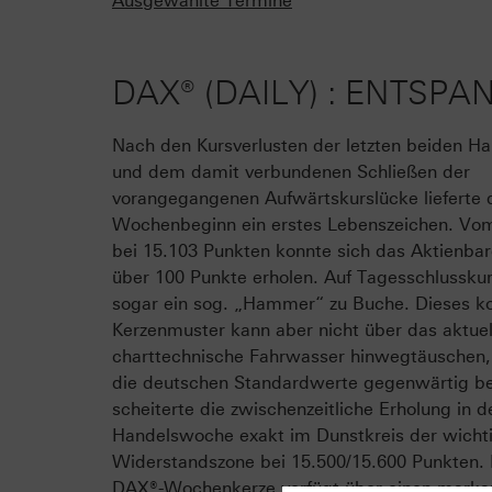
Ausgewählte Termine
DAX® (DAILY) : ENTSP
Nach den Kursverlusten der letzten beiden H
und dem damit verbundenen Schließen der
vorangegangenen Aufwärtskurslücke lieferte 
Wochenbeginn ein erstes Lebenszeichen. Vom
bei 15.103 Punkten konnte sich das Aktienb
über 100 Punkte erholen. Auf Tagesschlusskur
sogar ein sog. „Hammer“ zu Buche. Dieses ko
Kerzenmuster kann aber nicht über das aktuel
charttechnische Fahrwasser hinwegtäuschen,
die deutschen Standardwerte gegenwärtig be
scheiterte die zwischenzeitliche Erholung in de
Handelswoche exakt im Dunstkreis der wicht
Widerstandszone bei 15.500/15.600 Punkten. 
DAX®-Wochenkerze verfügt über einen marka