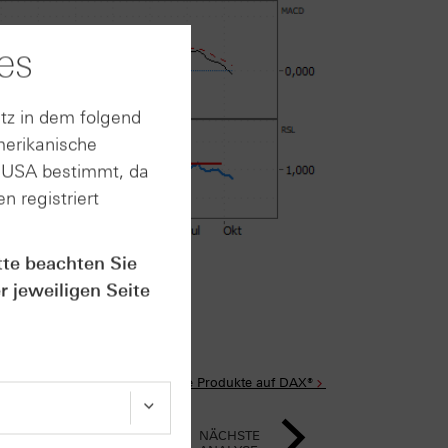
es
tz in dem folgend
merikanische
n USA bestimmt, da
n registriert
rt im Anhang
tte beachten Sie
r jeweiligen Seite
Alle Produkte auf DAX®
NÄCHSTE