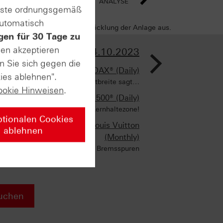
ANALYSE
enste ordnungsgemäß
automatisch
sich negativ auf die Wertentwicklung der Anlage aus.
gen für 30 Tage zu
>
sen akzeptieren
AUSGABE VOM 24.10.2023
n Sie sich gegen die
DAX® (Daily)
ies ablehnen".
Was die Marktbreite sagt…
ookie Hinweisen
.
S&P 500® (Daily)
Achtung: Kernhaltezone!
ptionalen Cookies
LVMH Moet Hennessy Louis Vuitton
ablehnen
(Monthly)
Dauerläufer mit Bremsspuren
uchen