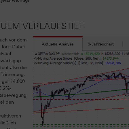
jetzt wichtig!
NEUEM VERLAUFSTIEF
auch vor dem
Aktuelle Analyse
5-Jahreschart
fort. Dabei
stief
bwärtsgap
teht also die
 Erinnerung:
 gut 14.800
8,2%-
rtsbewegung
te) den
m
ruktiveren
ließlich