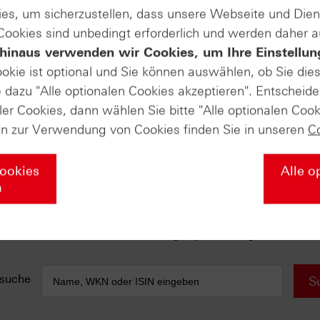
es, um sicherzustellen, dass unsere Webseite und Di
 Cookies sind unbedingt erforderlich und werden daher 
e anfallen) sind in der Darstellung nicht berücksichtigt und wirken 
hinaus verwenden wir Cookies, um Ihre Einstellun
ookie ist optional und Sie können auswählen, ob Sie die
AUSGABE VOM 23.10.2023
dazu "Alle optionalen Cookies akzeptieren". Entscheide
DAX® (Weekly)
ler Cookies, dann wählen Sie bitte "Alle optionalen Cook
Mit neuem Verlaufstief
en zur Verwendung von Cookies finden Sie in unseren
C
10-jährige Rendite USA (Monthly)
5 %: Ziel erreicht!
Cookies
Alle o
Tesla (Weekly)
n
Das charttechnische Stoppschild
NVIDIA Corp. (Daily)
Diese Unterstützung ist jetzt wichtig!
suche
S