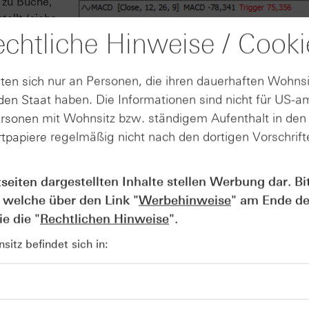
 zu Buche,
ellt (siehe
chtliche Hinweise / Cooki
steckt die
gslinie ab.
ten sich nur an Personen, die ihren dauerhaften Wohnsi
r
en Staat haben. Die Informationen sind nicht für US-a
it dem Tief
ersonen mit Wohnsitz bzw. ständigem Aufenthalt in de
sem
tpapiere regelmäßig nicht nach den dortigen Vorschrifte
Quelle: Refinitiv, tradesignal² / 5-Jahrescha
tseiten dargestellten Inhalte stellen Werbung dar. Bi
 welche über den Link "
Werbehinweise
" am Ende de
e die "
Rechtlichen Hinweise
".
itz befindet sich in: