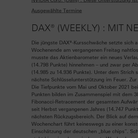
NVIDIA Corp. (Daily) : Diese Unterstützung ist 
Ausgewählte Termine
DAX® (WEEKLY) : MIT 
Die jüngste DAX®-Kursschwäche setzte sich 
Wochenende am vergangenen Freitag nahtlos 
musste das Aktienbarometer ein neues Verlauf
(14.798 Punkte) hinnehmen – und zwar per A
(14.985 zu 14.936 Punkte). Unter dem Strich s
nächste Schlüsselunterstützung im Feuer. Zur
Die Tiefpunkte vom Mai und Oktober 2021 bei
Punkten bilden im Zusammenspiel mit dem 3
Fibonacci-Retracement der gesamten Aufwä
seit Herbst vergangenen Jahres (14.747 Punk
nächsten Rückzugsbereich. Der Blick auf de
Wochenchart führt keineswegs zu einer konst
Einschätzung der deutschen „blue chips“. Sch