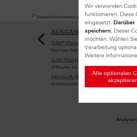
Wir verwenden Cooki
funktionieren. Diese
2
Transaktionskosten und Ihr Depotpreis (soweit dies
eingesetzt.
Darüber 
<
speichern
. Dieser C
AUSGABE VOM 20.10.2023
möchten. Wählen Sie 
DAX® (Daily)
Verarbeitung optiona
Nächste Haltezone "im Feuer"
Weitere Information
Gold (Daily)
V-Muster als Katalysator
Alle optionalen 
Microsoft (Weekly)
akzeptiere
Schlüsselmarken – oben wie unten!
Analysen