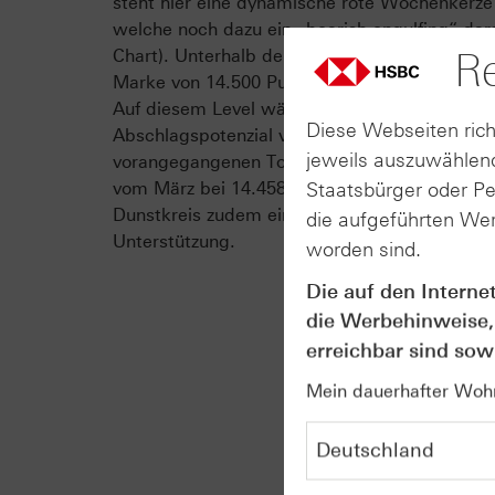
steht hier eine dynamische rote Wochenkerze
welche noch dazu ein „bearish engulfing“ darst
Re
Chart). Unterhalb der beschriebenen Bastion 
Marke von 14.500 Punkten die nächste Rückzu
Auf diesem Level wäre das rechnerische
Diese Webseiten rich
Abschlagspotenzial von 1.000 Punkten aus de
jeweils auszuwählend
vorangegangenen Topbildung ausgeschöpft. M
Staatsbürger oder P
vom März bei 14.458 Punkten besteht in die
Dunstkreis zudem eine zusätzliche horizontale
die aufgeführten Wer
Unterstützung.
worden sind.
Die auf den Interne
die Werbehinweise,
erreichbar sind sowi
Mein dauerhafter Wohns