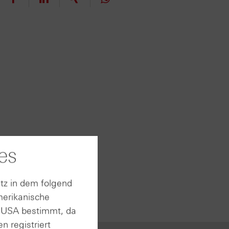
es
ipps,
tz in dem folgend
hre
merikanische
n USA bestimmt, da
n registriert