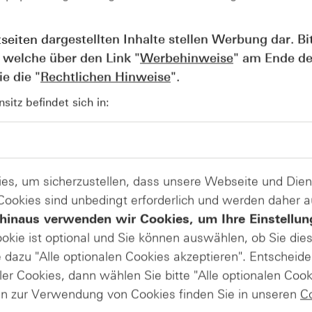
6 |
05.08.2026 |
AUGUST
AU
11:15
tseiten dargestellten Inhalte stellen Werbung dar. Bi
05
 welche über den Link "
Werbehinweise
" am Ende de
 hebt
SpaceX legt
m
Zahlen für das
e die "
Rechtlichen Hinweise
".
uartal
zweite Quartal
vor
itz befindet sich in:
usblick
es, um sicherzustellen, dass unsere Webseite und Di
ielfältig. Umso wichtiger ist es, schon bei der Produktauswa
 Cookies sind unbedingt erforderlich und werden daher 
auf einige Aspekte zu achten. Dazu haben wir 3 wichtige Ti
hinaus verwenden wir Cookies, um Ihre Einstellun
 wann es zu einem Knock-out Ereignis kommt und was dabei 
ookie ist optional und Sie können auswählen, ob Sie die
erklärt unser Produktexperte Julius Weiß Ihnen wie der Ha
dazu "Alle optionalen Cookies akzeptieren". Entscheide
iten Sie achten müssen.
ler Cookies, dann wählen Sie bitte "Alle optionalen Cook
heute, am 11. Juni um 18:30 Uhr
statt.
en zur Verwendung von Cookies finden Sie in unseren
C