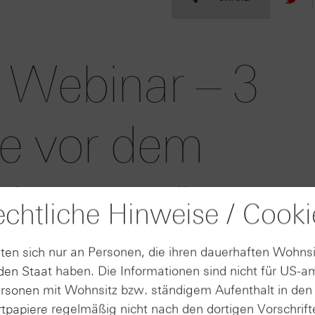
 Webinar – 3
Sie vor dem
wissen müssen
chtliche Hinweise / Cooki
wir Sie um 18:30 Uhr herzlich zu unserem Webinar „3 T
ten sich nur an Personen, die ihren dauerhaften Wohnsi
ein. Unser Produktexperte Julius Weiß freut sich auf I
en Staat haben. Die Informationen sind nicht für US-a
ersonen mit Wohnsitz bzw. ständigem Aufenthalt in de
tpapiere regelmäßig nicht nach den dortigen Vorschrifte