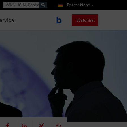
Suche
Deutschland
ervice
Watchlist
eet
teilen
mitteilen
teilen
teilen