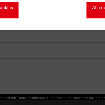
m kostenlosen Webinar
Cookies
Alle o
n
andel mit Turbo-Zertifikaten. Turbo-Zertifikate sind hoch risikoreich