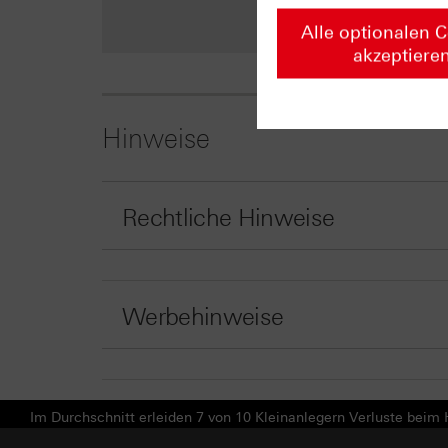
Zu
Alle optionalen 
akzeptiere
Hinweise
Rechtliche Hinweise
Werbehinweise
Im Durchschnitt erleiden 7 von 10 Kleinanlegern Verluste beim H