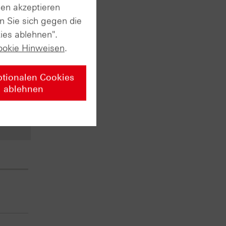
sen akzeptieren
n Sie sich gegen die
ies ablehnen".
n ersten
ookie Hinweisen
.
t. Am
usstest
ptionalen Cookies
 sehr
ablehnen