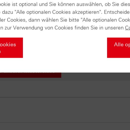
ookie ist optional und Sie können auswählen, ob Sie die
dazu "Alle optionalen Cookies akzeptieren". Entscheide
t online!
ler Cookies, dann wählen Sie bitte "Alle optionalen Cook
s Sie über die Grundlagen der Börse wissen müssen – von de
en zur Verwendung von Cookies finden Sie in unseren
C
egien mit Zertifikaten und professionellem Money Managemen
r Ihr Wissen nochmal vertiefen soll. Falls Sie diesen Abschl
Cookies
Alle o
liches HSBC-Masterclass-Zertifikat von uns! Wir würden uns
n
u unserer Masterclass