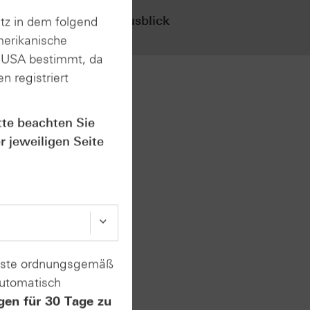
den
vor
Ergebnisausblick
tz in dem folgend
an
merikanische
n USA bestimmt, da
n registriert
stieg
tte beachten Sie
 die
r jeweiligen Seite
n
f neue
ert.
enste ordnungsgemäß
automatisch
gen für 30 Tage zu