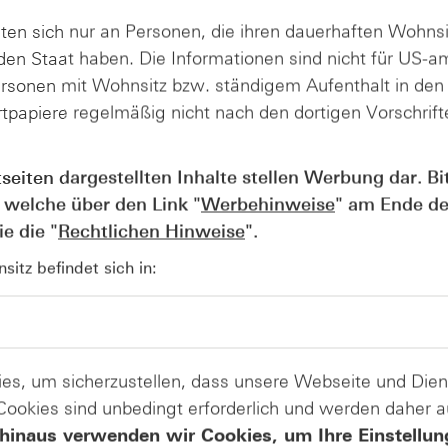
uartal
den
ttel-
Ergebnisausblick
ten sich nur an Personen, die ihren dauerhaften Wohnsi
an
en Staat haben. Die Informationen sind nicht für US-a
ersonen mit Wohnsitz bzw. ständigem Aufenthalt in de
tpapiere regelmäßig nicht nach den dortigen Vorschrifte
a hat Zahlen für das dritte Quartal gemeldet. Der Umsatz 
tseiten dargestellten Inhalte stellen Werbung dar. Bi
baren Zuwachs von rund zwölf Prozent entspricht. Besonders
 welche über den Link "
Werbehinweise
" am Ende de
e Netzwerke sorgten für Aufschwung.
e die "
Rechtlichen Hinweise
".
 die Prognose für das Gesamtjahr an: Erwartet wird nun ei
iarden Euro. Das Unternehmen fokussiert sich zunehmend au
itz befindet sich in:
und Verteidigungstechnologie, um sich unabhängiger vom
cher sich nach Jahren der Zurückhaltung langsam stabilisi
Produkte auf
es, um sicherzustellen, dass unsere Webseite und Di
 Cookies sind unbedingt erforderlich und werden daher 
Nokia
hinaus verwenden wir Cookies, um Ihre Einstellun