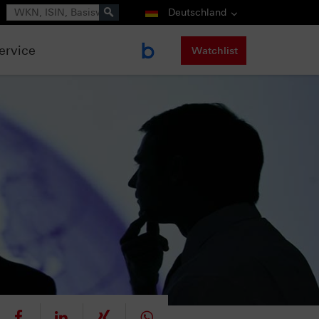
Suche
Deutschland
ervice
Watchlist
eet
teilen
mitteilen
teilen
teilen