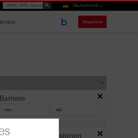
Suche
Deutschland
ervice
Watchlist
Barriere
es
Nur intraday-Emissionen