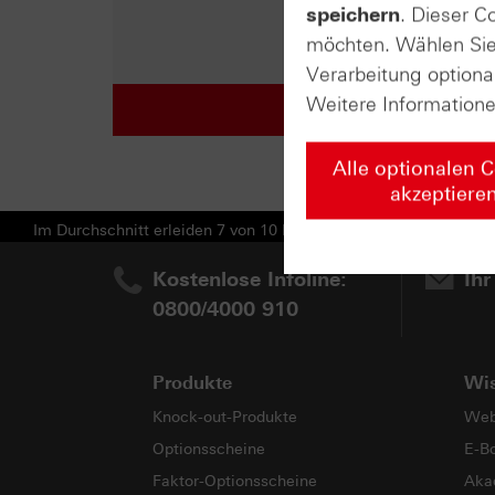
speichern
. Dieser C
möchten. Wählen Sie 
Verarbeitung optiona
Weitere Information
Alle optionalen 
akzeptiere
Im Durchschnitt erleiden 7 von 10 Kleinanlegern Verluste beim H
Kostenlose Infoline:
Ihr
0800/4000 910
Produkte
Wi
Knock-out-Produkte
Web
Optionsscheine
E-B
Faktor-Optionsscheine
Aka