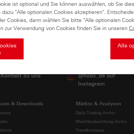
ookie ist optional und Sie können auswählen, ob Sie die
dazu "Alle optionalen Cookies akzeptieren". Entscheide
ler Cookies, dann wählen Sie bitte "Alle optionalen Cook
en zur Verwendung von Cookies finden Sie in unseren
C
Produkte anzeigen (57387 Ergebnisse gefunden)
Cookies
Alle o
n
andel mit Turbo-Zertifikaten. Turbo-Zertifikate sind hoch risikoreich
 Kontakt zu uns
@hsbc_de auf
Instagram
ssen & Downloads
Märkte & Analysen
inare
Daily Trading Archiv
ooks
Marktbeobachtung Archiv
demie
Trendkompass