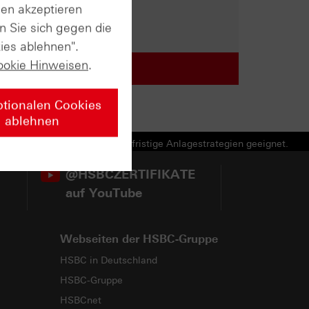
sen akzeptieren
n Sie sich gegen die
ies ablehnen".
ookie Hinweisen
.
ptionalen Cookies
ablehnen
e Produkte und nicht für langfristige Anlagestrategien geeignet.
@HSBCZERTIFIKATE
auf YouTube
Webseiten der HSBC-Gruppe
HSBC in Deutschland
HSBC-Gruppe
HSBCnet