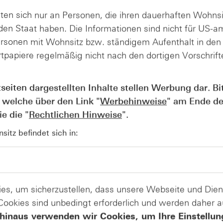
Turbo-Optionsscheine
ten sich nur an Personen, die ihren dauerhaften Wohnsi
X-Open End-Turbos
en Staat haben. Die Informationen sind nicht für US-a
X-Turbos
ersonen mit Wohnsitz bzw. ständigem Aufenthalt in de
tpapiere regelmäßig nicht nach den dortigen Vorschrifte
Typ
tseiten dargestellten Inhalte stellen Werbung dar. Bi
Call
 welche über den Link "
Werbehinweise
" am Ende de
Put
e die "
Rechtlichen Hinweise
".
itz befindet sich in:
Hebel
es, um sicherzustellen, dass unsere Webseite und Di
 Cookies sind unbedingt erforderlich und werden daher 
hinaus verwenden wir Cookies, um Ihre Einstellun