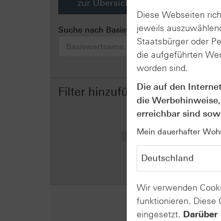
zur Übersicht aller Basiswerte
Diese Webseiten rich
jeweils auszuwählend
Suche nach Basiswertname
Staatsbürger oder P
die aufgeführten Wer
worden sind.
Die auf den Interne
Filter hinzufügen
die Werbehinweise,
erreichbar sind sowi
Mein dauerhafter Wohns
Wir verwenden Cooki
funktionieren. Diese
eingesetzt.
Darüber 