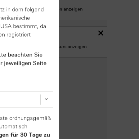
tz in dem folgend
Nur intraday-Emissionen anzeigen
merikanische
n USA bestimmt, da
Briefkurs Filter
n registriert
Nur Produkte mit Briefkurs anzeigen
tte beachten Sie
r jeweiligen Seite
enste ordnungsgemäß
automatisch
gen für 30 Tage zu