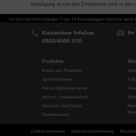
Kündigung durch den Emittenten sind in den 
Im Durchschnitt erleiden 7 von 10 Kleinanlegern Verluste beim H
Kostenlose Infoline:
Ihr
0800/4000 910
Produkte
Wi
Knock-out-Produkte
Web
Optionsscheine
E-B
Faktor-Optionsscheine
Aka
Aktien- / Indexanleihen
Bör
Discount-Zertifikate
Basi
Wer
Handverlesen
Cookie-Hinweise
Datenschutzhinweise
Rechtli