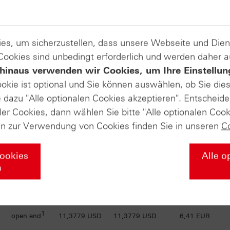
1
open end
13,1904 USD
13,1904 USD
4,84 EUR
es, um sicherzustellen, dass unsere Webseite und Di
1
open end
12,8721 USD
12,8721 USD
5,12 EUR
 Cookies sind unbedingt erforderlich und werden daher 
hinaus verwenden wir Cookies, um Ihre Einstellun
1
open end
12,5628 USD
12,5628 USD
5,39 EUR
ookie ist optional und Sie können auswählen, ob Sie die
dazu "Alle optionalen Cookies akzeptieren". Entscheide
ler Cookies, dann wählen Sie bitte "Alle optionalen Cook
1
open end
12,2541 USD
12,2541 USD
5,65 EUR
en zur Verwendung von Cookies finden Sie in unseren
C
1
open end
11,9562 USD
11,9562 USD
5,91 EUR
Cookies
Alle o
n
1
open end
11,6619 USD
11,6619 USD
6,17 EUR
1
open end
11,3779 USD
11,3779 USD
6,41 EUR