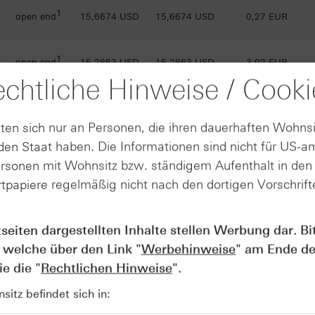
1
open end
15,6674 USD
15,6674 USD
0,27 EUR
1
open end
15,2863 USD
15,2863 USD
3,02 EUR
chtliche Hinweise / Cooki
1
open end
14,9184 USD
14,9184 USD
3,34 EUR
ten sich nur an Personen, die ihren dauerhaften Wohnsi
en Staat haben. Die Informationen sind nicht für US-a
1
open end
14,5603 USD
14,5603 USD
3,65 EUR
ersonen mit Wohnsitz bzw. ständigem Aufenthalt in de
tpapiere regelmäßig nicht nach den dortigen Vorschrifte
1
open end
14,2083 USD
14,2083 USD
3,96 EUR
tseiten dargestellten Inhalte stellen Werbung dar. Bi
1
open end
13,8663 USD
13,8663 USD
4,26 EUR
 welche über den Link "
Werbehinweise
" am Ende de
e die "
Rechtlichen Hinweise
".
1
open end
13,525 USD
13,525 USD
4,55 EUR
itz befindet sich in: