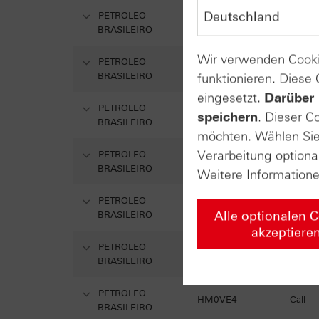
PETROLEO
HM1PDV
Call
BRASILEIRO
Wir verwenden Cooki
PETROLEO
HM1M1L
Call
BRASILEIRO
funktionieren. Diese
eingesetzt.
Darüber 
PETROLEO
HM1FMJ
Call
speichern
. Dieser C
BRASILEIRO
möchten. Wählen Sie 
Verarbeitung optiona
PETROLEO
HM1C05
Call
BRASILEIRO
Weitere Information
PETROLEO
HM1AZE
Call
Alle optionalen 
BRASILEIRO
akzeptiere
PETROLEO
HM16G3
Call
BRASILEIRO
PETROLEO
HM0VE4
Call
BRASILEIRO