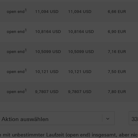
1
open end
11,094 USD
11,094 USD
6,66 EUR
1
open end
10,8164 USD
10,8164 USD
6,90 EUR
1
open end
10,5099 USD
10,5099 USD
7,16 EUR
1
open end
10,121 USD
10,121 USD
7,50 EUR
1
open end
9,7807 USD
9,7807 USD
7,80 EUR
 mit unbestimmter Laufzeit (open end) insgesamt, aber nich