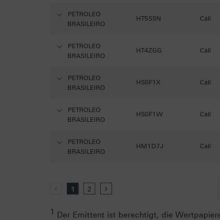
PETROLEO
HT5SSN
Call
BRASILEIRO
PETROLEO
HT4ZGG
Call
BRASILEIRO
PETROLEO
HS0F1X
Call
BRASILEIRO
PETROLEO
HS0F1W
Call
BRASILEIRO
PETROLEO
HM1D7J
Call
BRASILEIRO
zurück
1
2
vor
1
Der Emittent ist berechtigt, die Wertpapiere