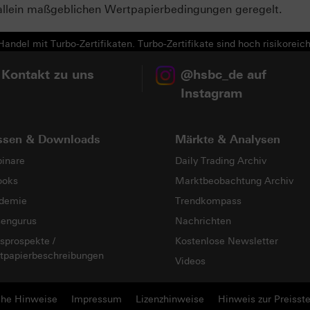
allein maßgeblichen Wertpapierbedingungen geregelt.
andel mit Turbo-Zertifikaten. Turbo-Zertifikate sind hoch risikoreich
 Kontakt zu uns
@hsbc_de auf
Instagram
ssen & Downloads
Märkte & Analysen
inare
Daily Trading Archiv
ooks
Marktbeobachtung Archiv
demie
Trendkompass
sengurus
Nachrichten
sprospekte /
Kostenlose Newsletter
tpapierbeschreibungen
Videos
che Hinweise
Impressum
Lizenzhinweise
Hinweis zur Preisste