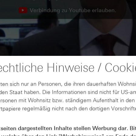
Verbindung zu Youtube erlauben.
chtliche Hinweise / Cooki
ten sich nur an Personen, die ihren dauerhaften Wohnsi
en Staat haben. Die Informationen sind nicht für US-a
ersonen mit Wohnsitz bzw. ständigem Aufenthalt in de
tpapiere regelmäßig nicht nach den dortigen Vorschrifte
tseiten dargestellten Inhalte stellen Werbung dar. Bi