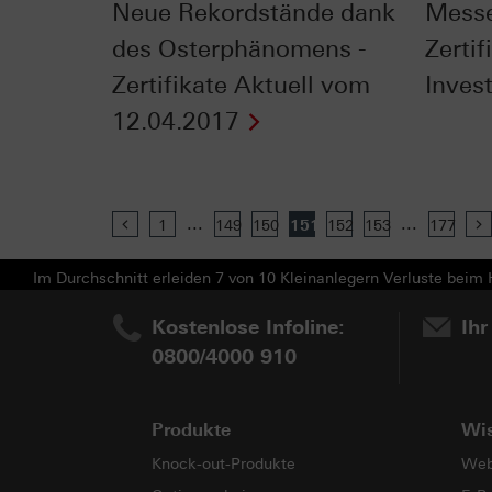
Neue Rekordstände dank
Messe
des Osterphänomens -
Zertif
Zertifikate Aktuell vom
Inves
12.04.2017
...
...
Previous
1
149
150
151
152
153
177
Im Durchschnitt erleiden 7 von 10 Kleinanlegern Verluste beim H
Kostenlose Infoline:
Ihr
0800/4000 910
Produkte
Wi
Knock-out-Produkte
Web