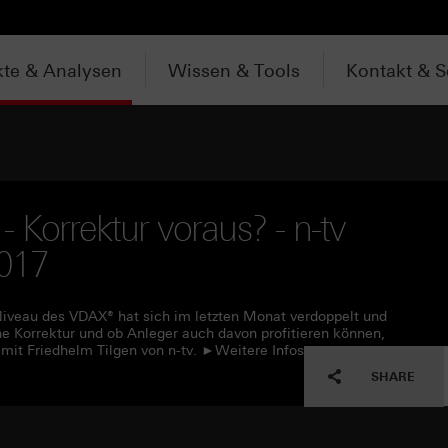
te & Analysen
Wissen & Tools
Kontakt & S
 Korrektur voraus? - n-tv
2017
veau des VDAX® hat sich im letzten Monat verdoppelt und
eine Korrektur und ob Anleger auch davon profitieren können,
it Friedhelm Tilgen von n-tv. ►Weitere Infos:
SHARE