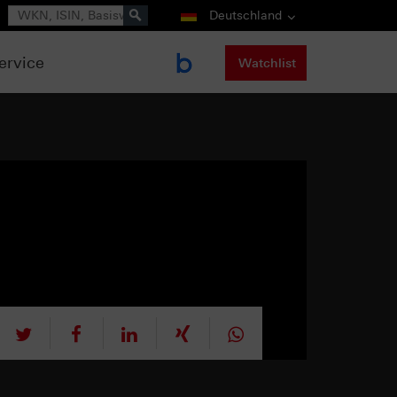
Suche
Deutschland
ervice
Watchlist
tweet
teilen
mitteilen
teilen
teilen