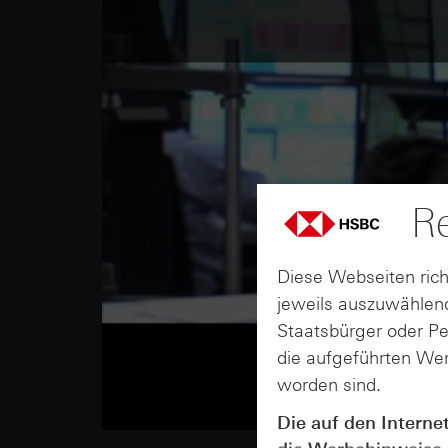
Re
Diese Webseiten rich
jeweils auszuwählend
Staatsbürger oder P
die aufgeführten Wer
worden sind.
Die auf den Interne