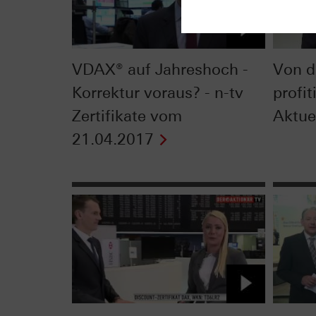
VDAX® auf Jahreshoch -
Von d
Korrektur voraus? - n-tv
profit
Zertifikate vom
Aktue
21.04.2017