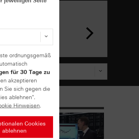
r jeweiligen Seite
n &
ar
enste ordnungsgemäß
automatisch
gen für 30 Tage zu
sen akzeptieren
n Sie sich gegen die
ies ablehnen".
ookie Hinweisen
.
ptionalen Cookies
ablehnen