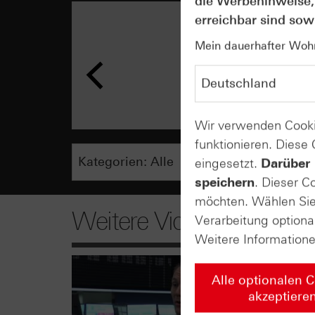
die Werbehinweise,
erreichbar sind sowi
Mein dauerhafter Wohns
Wir verwenden Cooki
funktionieren. Diese
eingesetzt.
Darüber 
speichern
. Dieser C
möchten. Wählen Sie 
Weitere Videos
Verarbeitung optiona
Weitere Information
Alle optionalen 
akzeptiere