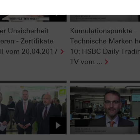
er Unsicherheit
Kumulationspunkte -
ieren - Zertifikate
Technische Marken h
ll vom 20.04.2017
10: HSBC Daily Tradi
TV vom ...