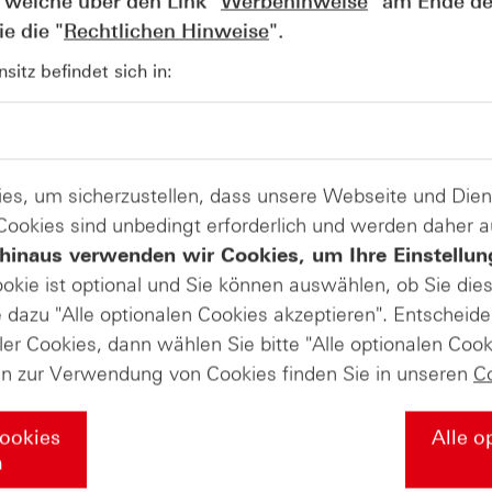
 welche über den Link "
Werbehinweise
" am Ende de
e die "
Rechtlichen Hinweise
".
AUGUST
itz befindet sich in:
Der Blick ins Kleingedruckte: Koste
04
Kündigungen bei Derivaten - Webin
vom 04.08.2026
es, um sicherzustellen, dass unsere Webseite und Di
 Cookies sind unbedingt erforderlich und werden daher 
hinaus verwenden wir Cookies, um Ihre Einstellun
ookie ist optional und Sie können auswählen, ob Sie die
dazu "Alle optionalen Cookies akzeptieren". Entscheide
ler Cookies, dann wählen Sie bitte "Alle optionalen Cook
en zur Verwendung von Cookies finden Sie in unseren
C
Cookies
Alle o
n