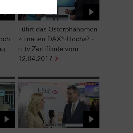
Führt das Osterphänomen
och
zu neuen DAX®-Hochs? -
ng
n-tv Zertifikate vom
12.04.2017