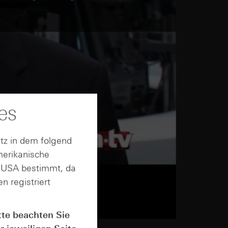
es
tz in dem folgend
merikanische
n USA bestimmt, da
n registriert
tte beachten Sie