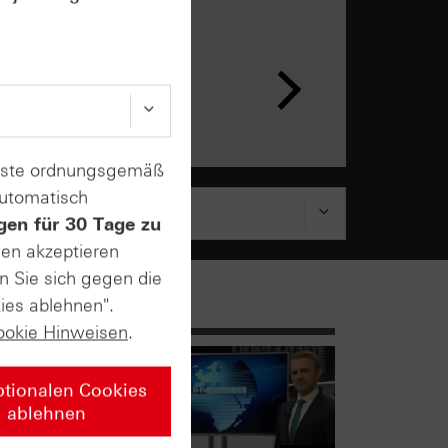
n &
ar
enste ordnungsgemäß
automatisch
gen für 30 Tage zu
sen akzeptieren
n Sie sich gegen die
ies ablehnen".
ookie Hinweisen
.
ptionalen Cookies
ablehnen