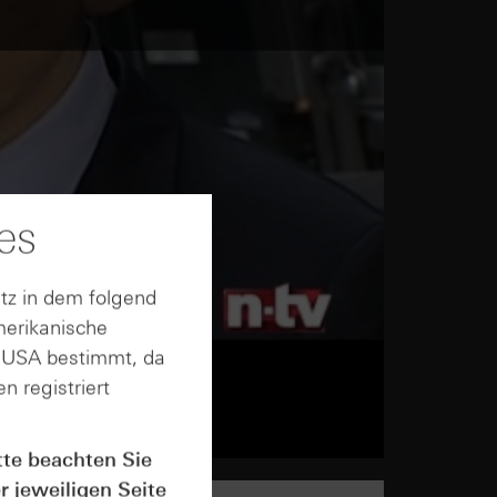
es
tz in dem folgend
merikanische
n USA bestimmt, da
n registriert
tte beachten Sie
r jeweiligen Seite