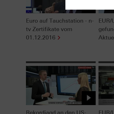
Euro auf Tauchstation - n-
EUR/
tv Zertifikate vom
gefund
01.12.2016
Aktue
Rekordjagd an den US-
EUR/