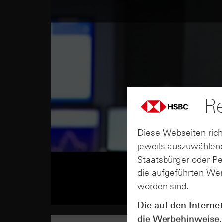
Re
Diese Webseiten rich
jeweils auszuwählend
Staatsbürger oder P
die aufgeführten Wer
worden sind.
Die auf den Interne
die Werbehinweise,