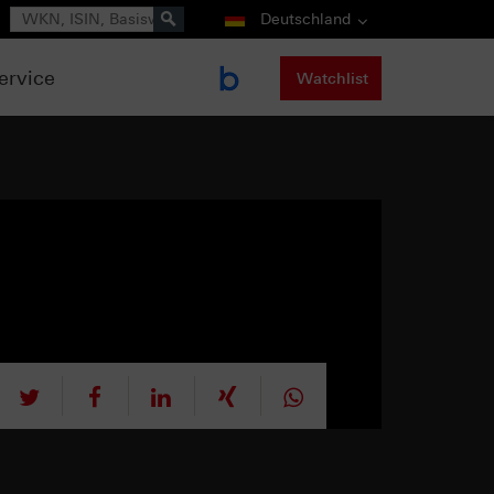
Suche
Deutschland
ervice
Watchlist
tweet
teilen
mitteilen
teilen
teilen