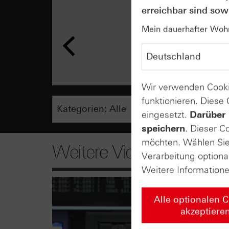
erreichbar sind sowi
Mein dauerhafter Wohns
Wir verwenden Cooki
funktionieren. Diese
eingesetzt.
Darüber 
speichern
. Dieser C
möchten. Wählen Sie 
Weitere Videos
Verarbeitung optiona
Weitere Information
Alle optionalen 
akzeptiere