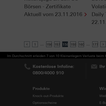
Börsen - Zertifikate
Volati
Aktuell vom 23.11.2016
Daily
22.11
...
...
Previous
1
156
157
158
159
160
177
Im Durchschnitt erleiden 7 von 10 Kleinanlegern Verluste beim H
Kostenlose Infoline:
Ihr
0800/4000 910
Produkte
Wi
Knock-out-Produkte
Web
Optionsscheine
E-B