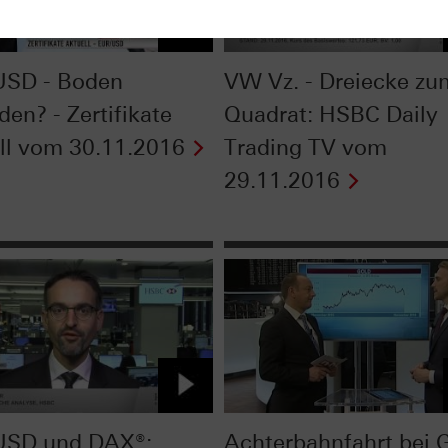
USD - Boden
VW Vz. - Dreiecke zu
en? - Zertifikate
Quadrat: HSBC Daily
ll vom 30.11.2016
Trading TV vom
29.11.2016
USD und DAX®:
Achterbahnfahrt bei 