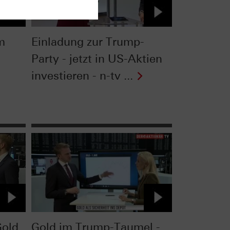
m
Einladung zur Trump-
Party - jetzt in US-Aktien
investieren - n-tv ...
Gold
Gold im Trump-Taumel -