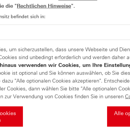
e die "
Rechtlichen Hinweise
".
AUGUST
itz befindet sich in:
Der Blick ins Kleingedruckte: Koste
04
Kündigungen bei Derivaten - Webin
vom 04.08.2026
es, um sicherzustellen, dass unsere Webseite und Di
 Cookies sind unbedingt erforderlich und werden daher 
hinaus verwenden wir Cookies, um Ihre Einstellun
ookie ist optional und Sie können auswählen, ob Sie die
dazu "Alle optionalen Cookies akzeptieren". Entscheide
ler Cookies, dann wählen Sie bitte "Alle optionalen Cook
en zur Verwendung von Cookies finden Sie in unseren
C
Cookies
Alle o
n