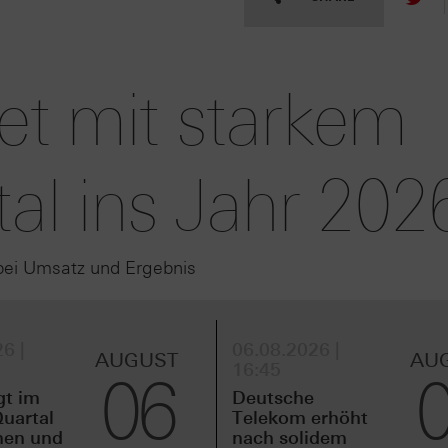
tet mit starkem
tal ins Jahr 202
bei Umsatz und Ergebnis
6 |
06.08.2026 |
AUGUST
AU
16:45
06
gt im
Deutsche
uartal
Telekom erhöht
men und
nach solidem