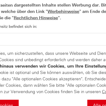
die begleitenden Nachrichten positiv aufgenommen. Die Ad
tseiten dargestellten Inhalte stellen Werbung dar. Bi
.
 welche über den Link "
Werbehinweise
" am Ende de
e die "
Rechtlichen Hinweise
".
Produkte auf
itz befindet sich in:
adidas AG
ate-Masterclass in die Welt der Deri
es, um sicherzustellen, dass unsere Webseite und Di
 Cookies sind unbedingt erforderlich und werden daher 
hinaus verwenden wir Cookies, um Ihre Einstellun
ookie ist optional und Sie können auswählen, ob Sie die
s Sie über die Grundlagen der Börse wissen müssen – von de
dazu "Alle optionalen Cookies akzeptieren". Entscheide
egien mit Zertifikaten und professionellem Money Managemen
r Ihr Wissen nochmal vertiefen soll. Falls Sie diesen Abschl
ler Cookies, dann wählen Sie bitte "Alle optionalen Cook
liches HSBC-Masterclass-Zertifikat von uns! Wir würden uns
en zur Verwendung von Cookies finden Sie in unseren
C
Cookies
Alle o