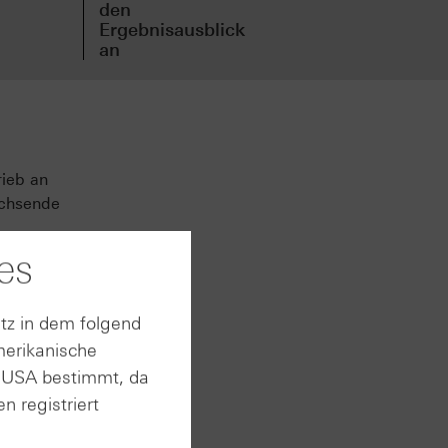
den
den
Ergebnisausblick
Erg
an
an
rieb an
achsende
es
,8
auf ca.
tz in dem folgend
merikanische
 Adizero
n USA bestimmt, da
das
n registriert