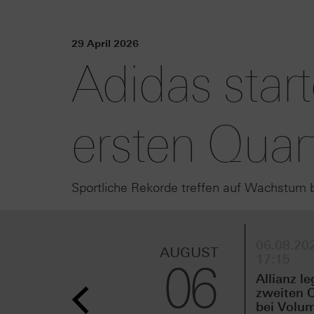
29 April 2026
Adidas star
ersten Quar
Sportliche Rekorde treffen auf Wachstum 
06.08.202
AUGUST
17:15
06
Allianz le
zweiten Q
bei Volu