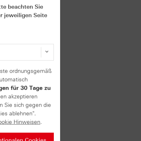
idas-
tte beachten Sie
r jeweiligen Seite
vate
enste ordnungsgemäß
automatisch
gen für 30 Tage zu
sen akzeptieren
n ersten
n Sie sich gegen die
t. Am
usstest
ies ablehnen".
 sehr
ookie Hinweisen
.
ptionalen Cookies