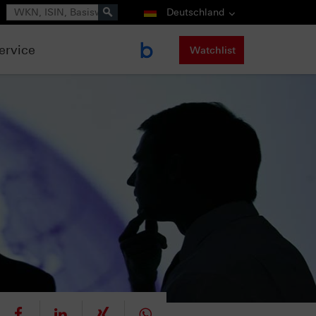
Suche
Deutschland
ervice
Watchlist
eet
teilen
mitteilen
teilen
teilen