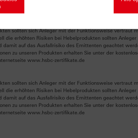
u unserer Masterclass
n
ten sollten sich Anleger mit der Funktionsweise vertraut 
ll die erhöhten Risiken bei Hebelprodukten sollten Anleger
d damit auf das Ausfallrisiko des Emittenten geachtet werd
onen zu unseren Produkten erhalten Sie unter der kostenlo
ternetseite www.hsbc-zertifikate.de
ten sollten sich Anleger mit der Funktionsweise vertraut 
ll die erhöhten Risiken bei Hebelprodukten sollten Anleger
d damit auf das Ausfallrisiko des Emittenten geachtet werd
onen zu unseren Produkten erhalten Sie unter der kostenlo
ternetseite www.hsbc-zertifikate.de