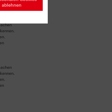
ablehnen
machen
 kennen.
en.
sen
machen
 kennen.
en.
sen