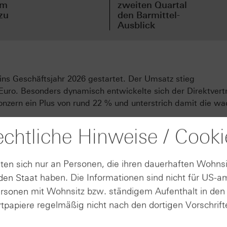
em
zweiten Quartal
zu
den Barmittel-
Ausblick
 ins Geschäftsjahr 2026 gestartet. Der Umsatz stieg
Euro. Besonders dynamisch entwickelte sich der Direktvert
nzern ein Plus von rund 22 % und unterstrich damit die w
chtliche Hinweise / Cooki
rbesserung. Die Bruttomarge lag bei ca. 51,1 %. Das
auf etwa 705 Mio. Euro, während die operative Marge um 0
 aus fortgeführten Geschäftsbereichen stieg um rund 11 % 
ten sich nur an Personen, die ihren dauerhaften Wohnsi
en Staat haben. Die Informationen sind nicht für US-a
etzt durch sportliche Erfolge im Laufsport: Mit dem Modell
ersonen mit Wohnsitz bzw. ständigem Aufenthalt in de
d im Marathon der Männer als auch der Frauen erzielt. Adi
tpapiere regelmäßig nicht nach den dortigen Vorschrifte
chnellste Modell, das der Konzern bislang entwickelt habe.