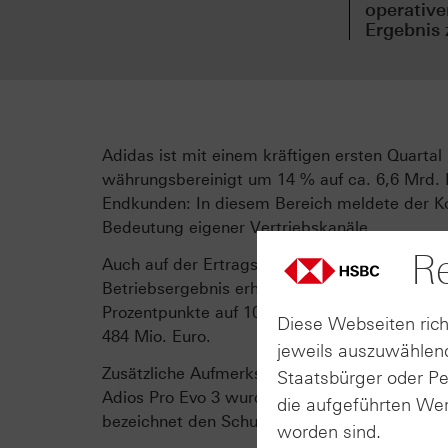
operativ
Ergebnis 
Adidas ist mit einem kräftigen ersten Quartal
währungsbereinigt um 14 % auf ca. 6,6 Mrd. 
Endkunden: In diesem Bereich meldete der Ko
Bedeutung eigener Vertriebskanäle.
Re
Auch auf der Ertragsseite zeigte sich eine Ve
Betriebsergebnis erhöhte sich um rund 16 % 
Prozentpunkte auf 10,7 % zulegte. Der Gewinn
Diese Webseiten rich
484 Mio. Euro.
jeweils auszuwählend
Zusätzliche Aufmerksamkeit erhielt Adidas zul
Staatsbürger oder P
Adios Pro Evo 3 wurden sowohl der Weltrekor
die aufgeführten Wer
bezeichnet den Schuh als das leichteste und s
worden sind.