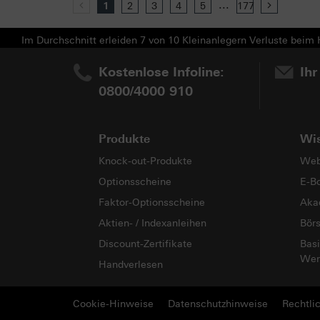
...
Previous
1
2
3
4
5
177
Next
Im Durchschnitt erleiden 7 von 10 Kleinanlegern Verluste beim H
Kostenlose Infoline:
Ihr
0800/4000 910
Produkte
Wi
Knock-out-Produkte
Web
Optionsscheine
E-B
Faktor-Optionsscheine
Aka
Aktien- / Indexanleihen
Bör
Discount-Zertifikate
Basi
Wer
Handverlesen
Cookie-Hinweise
Datenschutzhinweise
Rechtli