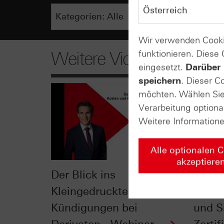
Wir verwenden Cooki
funktionieren. Diese
Weitere Videos
eingesetzt.
Darüber 
speichern
. Dieser C
möchten. Wählen Sie 
Verarbeitung optiona
Weitere Information
Alle optionalen 
akzeptiere
Der Blick ins
Der Ei
Kleingedruckte: Kosten &
Jahre
Kündigungen bei
und Si