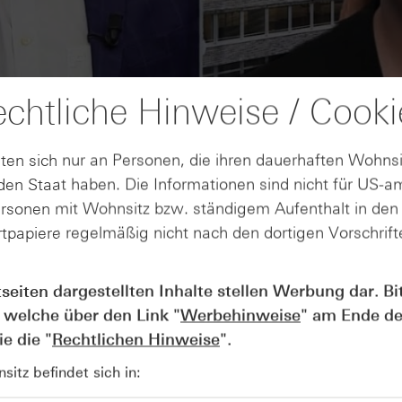
chtliche Hinweise / Cooki
ten sich nur an Personen, die ihren dauerhaften Wohnsi
en Staat haben. Die Informationen sind nicht für US-a
ersonen mit Wohnsitz bzw. ständigem Aufenthalt in de
tpapiere regelmäßig nicht nach den dortigen Vorschrifte
AUGUST
tseiten dargestellten Inhalte stellen Werbung dar. Bi
Der Blick ins Kleingedruckte: Koste
04
Kündigungen bei Derivaten - Webin
 welche über den Link "
Werbehinweise
" am Ende de
vom 04.08.2026
e die "
Rechtlichen Hinweise
".
itz befindet sich in: