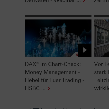
Derivaten - Webinar ...
Zertifi
DAX® im Chart-Check:
Vor F
Money Management -
stark 
Hebel für Euer Trading -
Leitzi
HSBC ...
wirkli