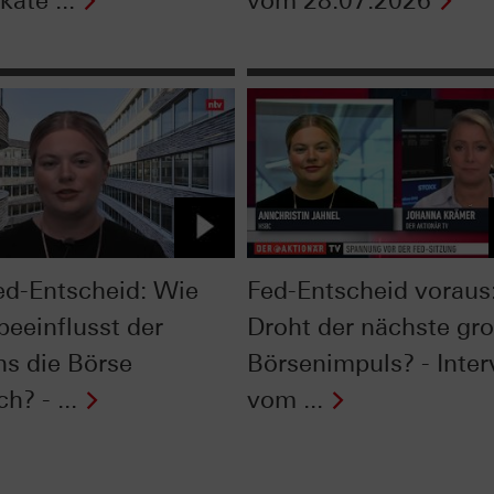
kate ...
vom 28.07.2026
ed-Entscheid: Wie
Fed-Entscheid voraus
beeinflusst der
Droht der nächste gr
ns die Börse
Börsenimpuls? - Inte
ch? - ...
vom ...