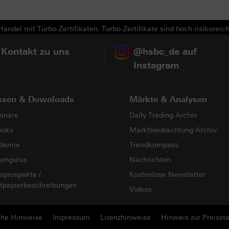
andel mit Turbo-Zertifikaten. Turbo-Zertifikate sind hoch risikoreich
 Kontakt zu uns
@hsbc_de auf
Instagram
ssen & Downloads
Märkte & Analysen
inare
Daily Trading Archiv
ooks
Marktbeobachtung Archiv
demie
Trendkompass
sengurus
Nachrichten
sprospekte /
Kostenlose Newsletter
tpapierbeschreibungen
Videos
che Hinweise
Impressum
Lizenzhinweise
Hinweis zur Preisste