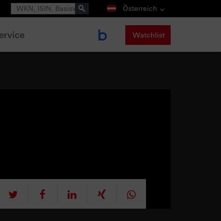
Suche
Österreich
ervice
Watchlist
tweet
teilen
mitteilen
teilen
teilen