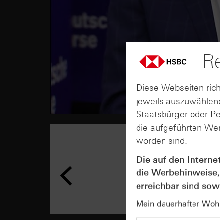
Re
Diese Webseiten rich
jeweils auszuwählend
Staatsbürger oder P
die aufgeführten Wer
worden sind.
Die auf den Interne
die Werbehinweise,
erreichbar sind sowi
Mein dauerhafter Wohns