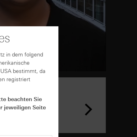
es
tz in dem folgend
merikanische
n USA bestimmt, da
n registriert
tte beachten Sie
n &
ar
r jeweiligen Seite