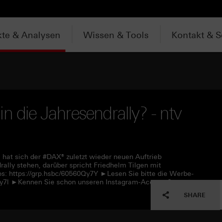
te & Analysen
Wissen & Tools
Kontakt & S
n die Jahresendrally? - ntv
at sich der #DAX® zuletzt wieder neuen Auftrieb
ally stehen, darüber spricht Friedhelm Tilgen mit
s: https://grp.hsbc/60560Qy7Y ►Lesen Sie bitte die Werbe-
0Qy7l ►Kennen Sie schon unseren Instagram-Account?
SHARE