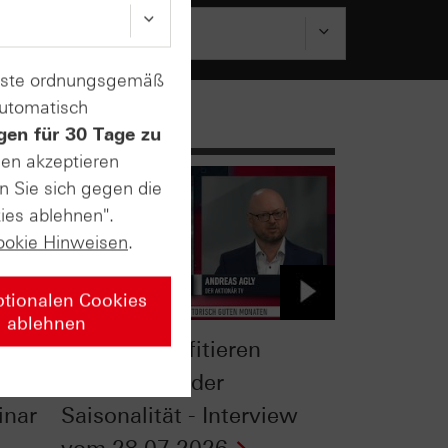
enste ordnungsgemäß
automatisch
gen für 30 Tage zu
sen akzeptieren
n Sie sich gegen die
ies ablehnen".
ookie Hinweisen
.
ptionalen Cookies
ablehnen
Gold: So profitieren
Anleger von der
inar
Saisonalität - Interview