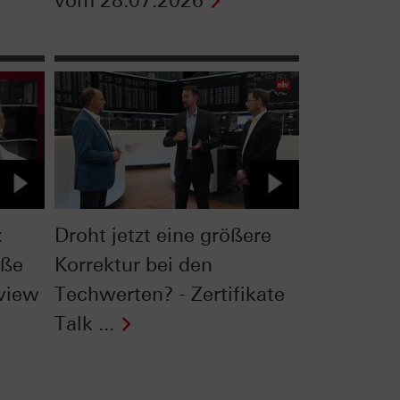
vom 28.07.2026
:
Droht jetzt eine größere
oße
Korrektur bei den
rview
Techwerten? - Zertifikate
Talk ...