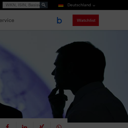
Suche
Deutschland
ervice
Watchlist
eet
teilen
mitteilen
teilen
teilen