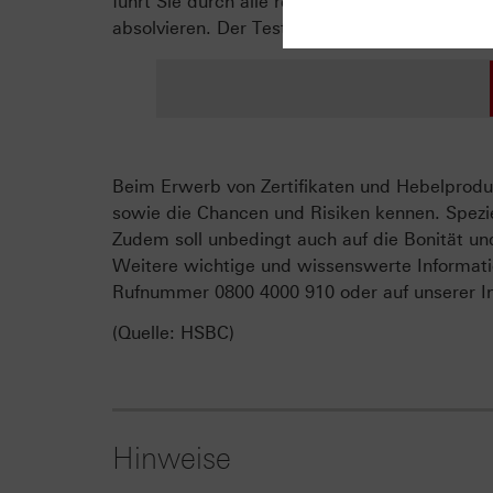
führt Sie durch alle relevanten Themen und ber
absolvieren. Der Test gilt als bestanden, we
Beim Erwerb von Zertifikaten und Hebelproduk
sowie die Chancen und Risiken kennen. Spezie
Zudem soll unbedingt auch auf die Bonität un
Weitere wichtige und wissenswerte Informati
Rufnummer 0800 4000 910 oder auf unserer In
(Quelle: HSBC)
Hinweise