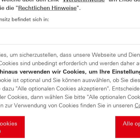
as Unternehmen Investitionen in Rekordhöhe angekündigt.
e die "
Rechtlichen Hinweise
".
it Großkunden, die über einen Zeitraum von ungefähr drei b
agsbücher sorgen sollen.
itz befindet sich in:
en und Ausblick zunächst positiv aufgenommen: Im nachbö
app 18 % zu. Seit Jahresbeginn ist der Kurs bereits deutli
es beläuft sich das Plus sogar auf über 1.100 %.
es, um sicherzustellen, dass unsere Webseite und Di
Produkte auf
 Cookies sind unbedingt erforderlich und werden daher 
Micron Technology Inc.
hinaus verwenden wir Cookies, um Ihre Einstellun
ookie ist optional und Sie können auswählen, ob Sie die
dazu "Alle optionalen Cookies akzeptieren". Entscheide
kate-Masterclass den BaFin-Wissens
ler Cookies, dann wählen Sie bitte "Alle optionalen Cook
en zur Verwendung von Cookies finden Sie in unseren
C
Cookies
Alle o
rtifikaten handeln können, sieht die neue Vorgabe der BaF
n
 Wissenstest vor. Das neue Kapitel der HSBC-Zertifikate-Mas