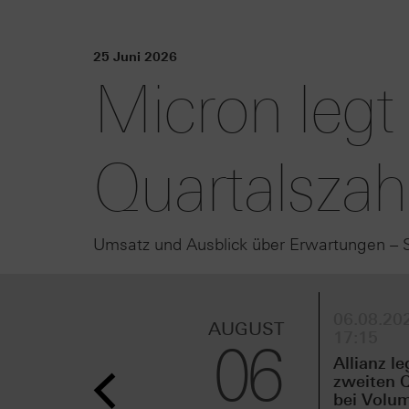
25 Juni 2026
Micron legt 
Quartalszah
Umsatz und Ausblick über Erwartungen – S
06.08.202
AUGUST
17:15
06
Allianz le
zweiten Q
bei Volu