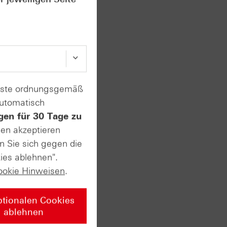
is fünf
rslichen
ch
enste ordnungsgemäß
automatisch
gen für 30 Tage zu
sen akzeptieren
n Sie sich gegen die
test
ies ablehnen".
ookie Hinweisen
.
ptionalen Cookies
in
ablehnen
terclass