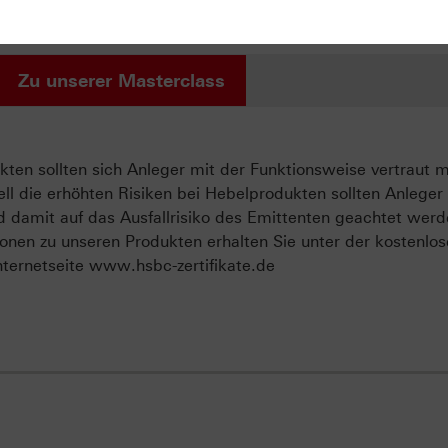
eitet Sie darauf vor, den Test in wenigen Schritten erfolgre
nn Sie mindestens sechs Fragen richtig beantwortet haben.
Zu unserer Masterclass
ten sollten sich Anleger mit der Funktionsweise vertraut 
ll die erhöhten Risiken bei Hebelprodukten sollten Anleger
d damit auf das Ausfallrisiko des Emittenten geachtet werd
onen zu unseren Produkten erhalten Sie unter der kostenlo
ternetseite www.hsbc-zertifikate.de