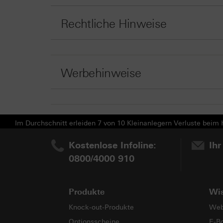
Rechtliche Hinweise
Werbehinweise
Im Durchschnitt erleiden 7 von 10 Kleinanlegern Verluste beim H
Kostenlose Infoline:
Ihr
0800/4000 910
Produkte
Wi
Knock-out-Produkte
Web
Optionsscheine
E-B