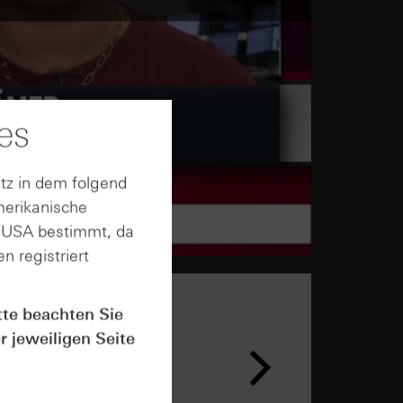
es
tz in dem folgend
merikanische
n USA bestimmt, da
n registriert
tte beachten Sie
r jeweiligen Seite
n &
ar