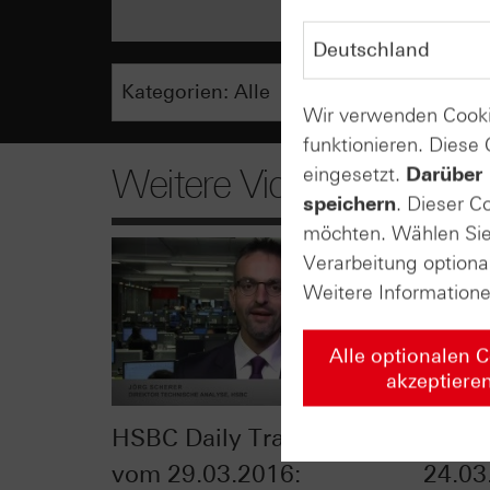
Wir verwenden Cooki
funktionieren. Diese
Weitere Videos
eingesetzt.
Darüber 
speichern
. Dieser C
möchten. Wählen Sie 
Verarbeitung optiona
Weitere Information
Alle optionalen 
akzeptiere
HSBC Daily Trading TV
ntv-Z
vom 29.03.2016:
24.03