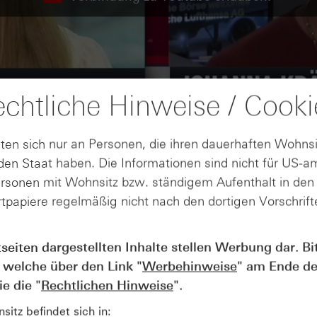
chtliche Hinweise / Cooki
ten sich nur an Personen, die ihren dauerhaften Wohnsi
en Staat haben. Die Informationen sind nicht für US-a
ersonen mit Wohnsitz bzw. ständigem Aufenthalt in de
tpapiere regelmäßig nicht nach den dortigen Vorschrifte
tseiten dargestellten Inhalte stellen Werbung dar. Bi
AUGUST
 welche über den Link "
Werbehinweise
" am Ende de
Der Blick ins Kleingedruckte: Koste
04
Kündigungen bei Derivaten - Webin
e die "
Rechtlichen Hinweise
".
vom 04.08.2026
itz befindet sich in: