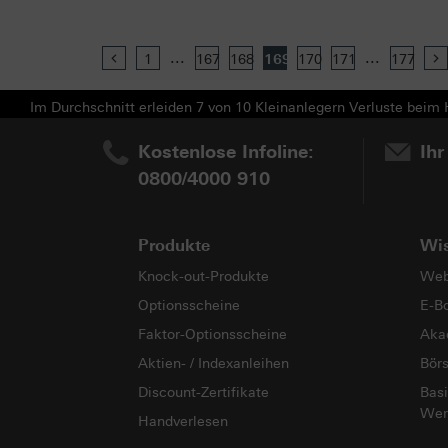
...
...
Previous
1
167
168
169
170
171
177
Im Durchschnitt erleiden 7 von 10 Kleinanlegern Verluste beim H
Kostenlose Infoline:
Ihr
0800/4000 910
Produkte
Wi
Knock-out-Produkte
Web
Optionsscheine
E-B
Faktor-Optionsscheine
Aka
Aktien- / Indexanleihen
Bör
Discount-Zertifikate
Basi
Wer
Handverlesen