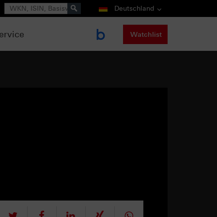
Suche
Deutschland
ervice
Watchlist
tweet
teilen
mitteilen
teilen
teilen