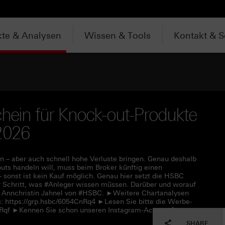
te & Analysen
Wissen & Tools
Kontakt & S
chein für Knock-out-Produkte
2026
 – aber auch schnell hohe Verluste bringen. Genau deshalb
uts handeln will, muss beim Broker künftig einen
– sonst ist kein Kauf möglich. Genau hier setzt die HSBC
für Schritt, was #Anleger wissen müssen. Darüber und worauf
t Annchristin Jahnel von #HSBC. ►Weitere Chartanalysen
: https://grp.hsbc/6054CnRq4 ►Lesen Sie bitte die Werbe-
CnRqf ►Kennen Sie schon unseren Instagram-Account?
SHARE