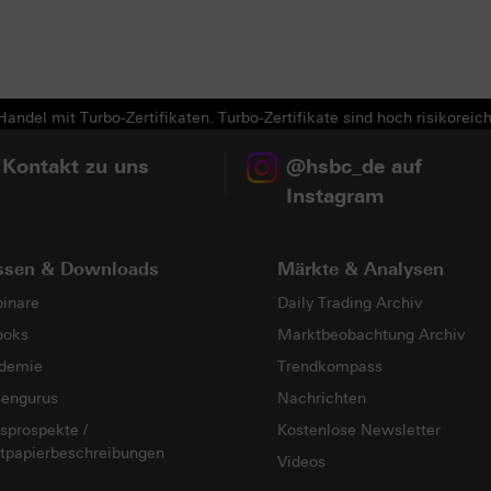
Next
andel mit Turbo-Zertifikaten. Turbo-Zertifikate sind hoch risikoreich
 Kontakt zu uns
@hsbc_de auf
Instagram
ssen & Downloads
Märkte & Analysen
inare
Daily Trading Archiv
ooks
Marktbeobachtung Archiv
demie
Trendkompass
sengurus
Nachrichten
sprospekte /
Kostenlose Newsletter
tpapierbeschreibungen
Videos