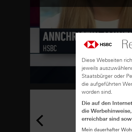
Re
Diese Webseiten rich
jeweils auszuwählend
Staatsbürger oder P
die aufgeführten Wer
worden sind.
Die auf den Interne
die Werbehinweise,
erreichbar sind sowi
Mein dauerhafter Wohns