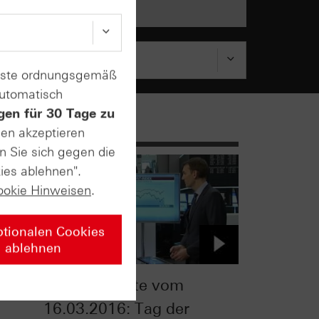
enste ordnungsgemäß
automatisch
gen für 30 Tage zu
sen akzeptieren
n Sie sich gegen die
ies ablehnen".
ookie Hinweisen
.
ptionalen Cookies
ablehnen
m
ntv-Zertifikate vom
16.03.2016: Tag der