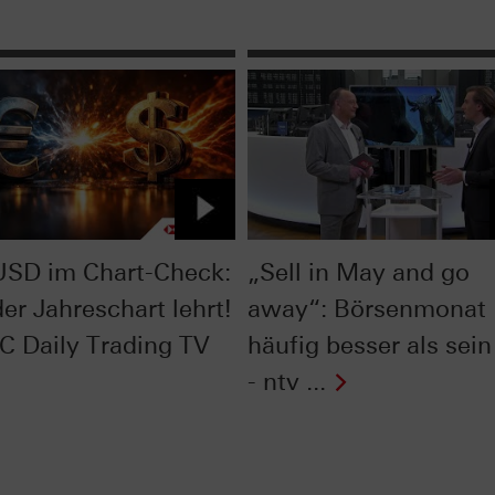
SD im Chart-Check:
„Sell in May and go
er Jahreschart lehrt!
away“: Börsenmonat
C Daily Trading TV
häufig besser als sein
- ntv ...
Next