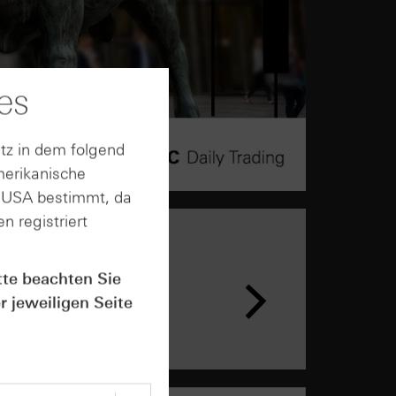
es
tz in dem folgend
merikanische
n USA bestimmt, da
n registriert
tte beachten Sie
r jeweiligen Seite