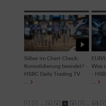
Silber im Chart-Check:
EUR/U
Konsolidierung beendet? -
Was d
HSBC Daily Trading TV
- HSB
...
...
...
...
Previous
1
3
4
5
6
7
177