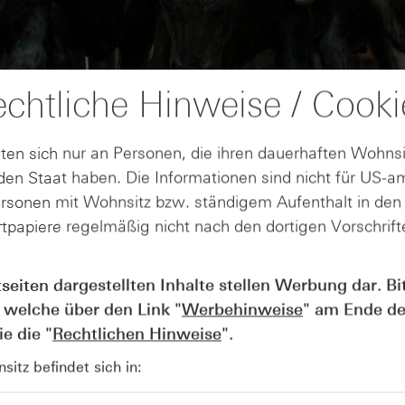
chtliche Hinweise / Cooki
ten sich nur an Personen, die ihren dauerhaften Wohnsi
en Staat haben. Die Informationen sind nicht für US-a
ersonen mit Wohnsitz bzw. ständigem Aufenthalt in de
tpapiere regelmäßig nicht nach den dortigen Vorschrifte
AUGUST
Wie lange bleibt der DAX® in
07
tseiten dargestellten Inhalte stellen Werbung dar. Bi
Rekordlaune? - ntv Zertifikate
 welche über den Link "
Werbehinweise
" am Ende de
07.08.26
e die "
Rechtlichen Hinweise
".
itz befindet sich in: