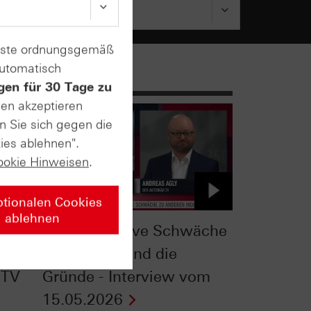
enste ordnungsgemäß
automatisch
gen für 30 Tage zu
sen akzeptieren
n Sie sich gegen die
ies ablehnen".
ookie Hinweisen
.
ptionalen Cookies
ablehnen
heck:
DAX®: Relative Schwäche
2026 - das sind die
 TV
Gründe - Interview vom
15.05.2026