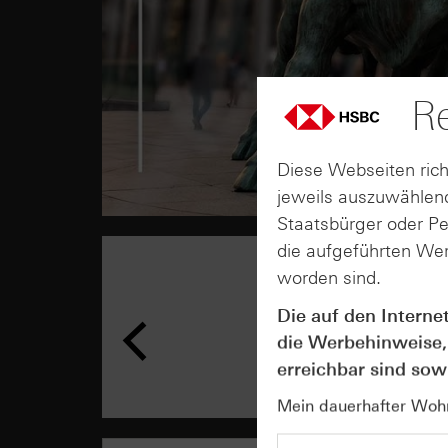
Re
Diese Webseiten rich
jeweils auszuwählend
Staatsbürger oder P
die aufgeführten Wer
worden sind.
Die auf den Interne
die Werbehinweise,
erreichbar sind sowi
Mein dauerhafter Wohns