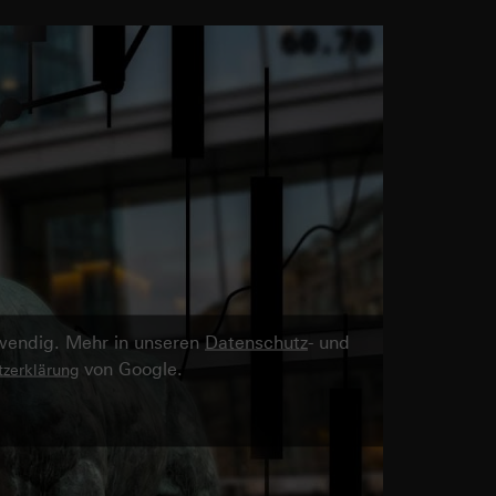
twendig. Mehr in unseren
Datenschutz
- und
von Google.
zerklärung