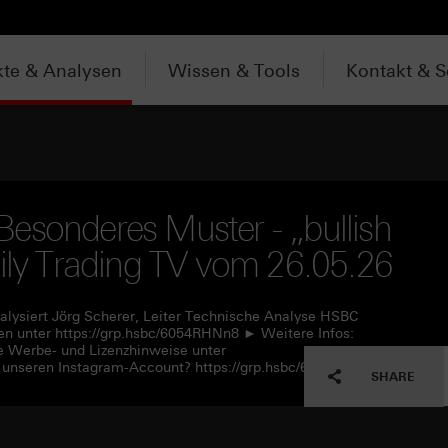
te & Analysen
Wissen & Tools
Kontakt & S
esonderes Muster - „bullish
aily Trading TV vom 26.05.26
alysiert Jörg Scherer, Leiter Technische Analyse HSBC
n unter https://grp.hsbc/6054RHNn8 ► Weitere Infos:
e Werbe- und Lizenzhinweise unter
 unseren Instagram-Account? https://grp.hsbc/6057RHNn1
SHARE