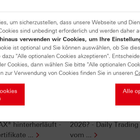
es, um sicherzustellen, dass unsere Webseite und Di
 Cookies sind unbedingt erforderlich und werden daher 
hinaus verwenden wir Cookies, um Ihre Einstellun
ookie ist optional und Sie können auswählen, ob Sie die
dazu "Alle optionalen Cookies akzeptieren". Entscheide
ler Cookies, dann wählen Sie bitte "Alle optionalen Cook
en zur Verwendung von Cookies finden Sie in unseren
C
Cookies
Alle o
n
ndex mit
S&P 500® im Chart-C
hemmung: Warum
„Sell in May“ – nicht
AX® hinterherläuft -
2026? - Daily Trading
rtifikate ...
vom ...