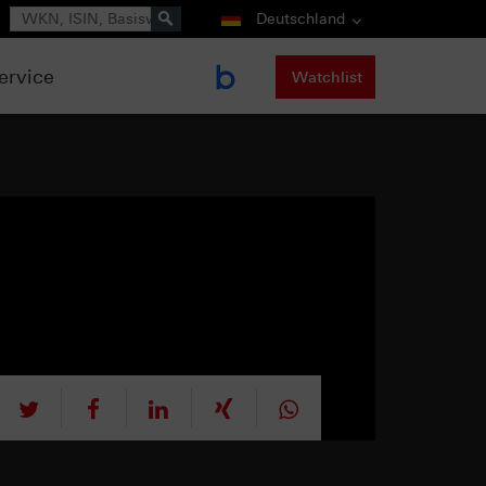
Suche
Deutschland
ervice
Watchlist
tweet
teilen
mitteilen
teilen
teilen