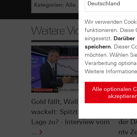
Wir verwenden Cooki
Weitere Videos
funktionieren. Diese
eingesetzt.
Darüber 
speichern
. Dieser C
möchten. Wählen Sie 
Verarbeitung optiona
Weitere Information
Alle optionalen 
akzeptiere
Gold fällt, Wall Street
Leiti
wackelt: Spitzt sich die
Lade
Lage zu? - Interview vom
der D
...
ntv Ze