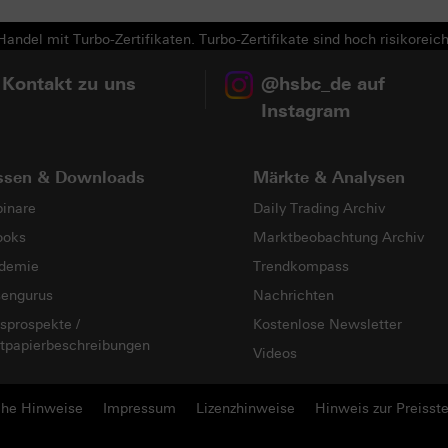
andel mit Turbo-Zertifikaten. Turbo-Zertifikate sind hoch risikoreich
 Kontakt zu uns
@hsbc_de auf
Instagram
ssen & Downloads
Märkte & Analysen
inare
Daily Trading Archiv
ooks
Marktbeobachtung Archiv
demie
Trendkompass
sengurus
Nachrichten
sprospekte /
Kostenlose Newsletter
tpapierbeschreibungen
Videos
che Hinweise
Impressum
Lizenzhinweise
Hinweis zur Preisste