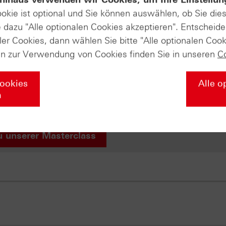
ookie ist optional und Sie können auswählen, ob Sie die
dazu "Alle optionalen Cookies akzeptieren". Entscheide
t online!
ler Cookies, dann wählen Sie bitte "Alle optionalen Cook
en zur Verwendung von Cookies finden Sie in unseren
C
s Sie über die Grundlagen der Börse wissen müssen – von de
egien mit Zertifikaten und professionellem Money Managemen
r Ihr Wissen nochmal vertiefen soll. Falls Sie diesen Abschl
Cookies
Alle o
liches HSBC-Masterclass-Zertifikat von uns! Wir würden uns
n
u unserer Masterclass