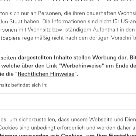
uartal
den
ttel-
Ergebnisausblick
ten sich nur an Personen, die ihren dauerhaften Wohnsi
an
en Staat haben. Die Informationen sind nicht für US-a
ersonen mit Wohnsitz bzw. ständigem Aufenthalt in de
tpapiere regelmäßig nicht nach den dortigen Vorschrifte
interreifengeschäfts und höherer Preise einen überraschen
reinigte Gewinnmarge des Konzerns bei etwa 11,4 Prozent. 
tseiten dargestellten Inhalte stellen Werbung dar. Bi
.
 welche über den Link "
Werbehinweise
" am Ende de
etzte damit ihre Erholung fort. Seit Jahresbeginn stieg der
e die "
Rechtlichen Hinweise
".
tte September dieses Jahres unter dem Namen Aumovio an 
itz befindet sich in:
den verkauft. Continental wird in Zukunft wieder ausschli
 Konkurrent Michelin seinen Ausblick aufgrund von schwach
unter US-Strafzöllen.
Produkte auf
es, um sicherzustellen, dass unsere Webseite und Di
 Cookies sind unbedingt erforderlich und werden daher 
Continental
hinaus verwenden wir Cookies, um Ihre Einstellun