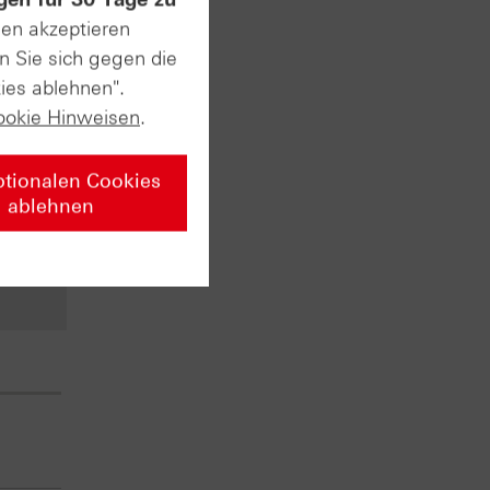
sen akzeptieren
n Sie sich gegen die
ies ablehnen".
ookie Hinweisen
.
n ersten
t. Am
usstest
ptionalen Cookies
 sehr
ablehnen