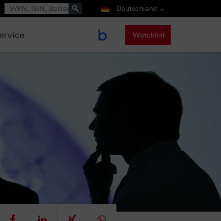
Suche
Deutschland
ervice
Watchlist
eet
teilen
mitteilen
teilen
teilen