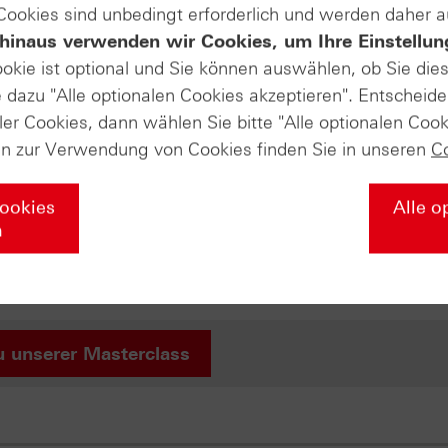
 Cookies sind unbedingt erforderlich und werden daher 
Produkte auf
hinaus verwenden wir Cookies, um Ihre Einstellun
ookie ist optional und Sie können auswählen, ob Sie die
Microsoft
Meta Platforms
dazu "Alle optionalen Cookies akzeptieren". Entscheide
ler Cookies, dann wählen Sie bitte "Alle optionalen Cook
en zur Verwendung von Cookies finden Sie in unseren
C
t online!
s Sie über die Grundlagen der Börse wissen müssen – von de
Cookies
Alle o
egien mit Zertifikaten und professionellem Money Managemen
n
r Ihr Wissen nochmal vertiefen soll. Falls Sie diesen Abschl
liches HSBC-Masterclass-Zertifikat von uns! Wir würden uns
u unserer Masterclass