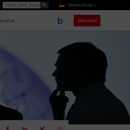
Suche
Deutschland
ervice
Watchlist
eet
teilen
mitteilen
teilen
teilen