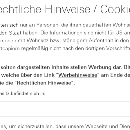
idem
dritten Quartal
chtliche Hinweise / Cooki
uartal
den
ttel-
Ergebnisausblick
an
ten sich nur an Personen, die ihren dauerhaften Wohnsi
en Staat haben. Die Informationen sind nicht für US-a
ersonen mit Wohnsitz bzw. ständigem Aufenthalt in de
tpapiere regelmäßig nicht nach den dortigen Vorschrifte
über 100 Milliarden Dollar. Der Nettogewinn stieg um etw
in legte die Aktie nachbörslich um etwa 7 Prozent zu.
tseiten dargestellten Inhalte stellen Werbung dar. Bi
d 18 Prozent auf etwa 77,7 Milliarden Dollar. Der Gewinn k
 welche über den Link "
Werbehinweise
" am Ende de
 Die Cloud-Sparte Azure wuchs um rund 40 Prozent. Allerdin
e die "
Rechtlichen Hinweise
".
iarden Dollar, was ein Grund sein könnte, warum die Aktie
itz befindet sich in:
bung von rund 16 Milliarden Dollar verbuchen, zudem stieg
. Das Nettoergebnis brach um 83 Prozent auf etwa 2,7 Millia
zent auf rund 51,2 Milliarden Dollar. Die Meta-Aktie brach
es, um sicherzustellen, dass unsere Webseite und Di