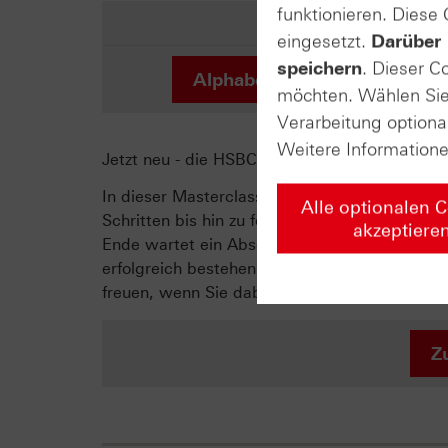
funktionieren. Diese
eingesetzt.
Darüber 
speichern
. Dieser C
Alphabet Class C
möchten. Wählen Sie 
Verarbeitung optiona
Weitere Information
Jetzt neu - die HSBC-Zertifikate-Masterclass is
In dieser Masterclass erfahren Sie alles, wa
Alle optionalen 
Schritten bis hin zu fortgeschrittenen Strat
akzeptiere
Ende wartet ein Abschlusstest auf Sie, welche
erfolgreich bestehen, erhalten Sie ein persön
freuen, wenn Sie dabei sind!
Z