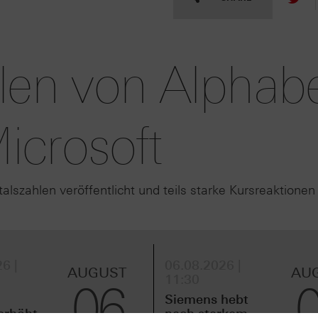
len von Alphabe
icrosoft
lszahlen veröffentlicht und teils starke Kursreaktionen
6 |
06.08.2026 |
AUGUST
AU
11:30
06
Siemens hebt
erhöht
nach starkem