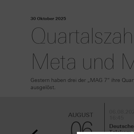
30 Oktober 2025
Quartalszah
Meta und M
Gestern haben drei der „MAG 7“ ihre Quarta
ausgelöst.
06.08.202
AUGUST
16:45
06
Deutsche
Telekom 