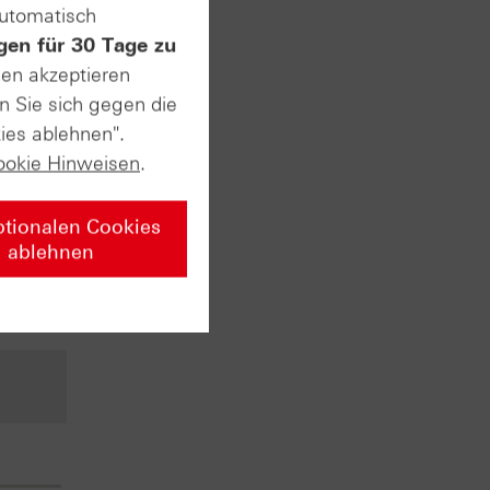
automatisch
gen für 30 Tage zu
sen akzeptieren
n Sie sich gegen die
ies ablehnen".
ookie Hinweisen
.
n ersten
ptionalen Cookies
t. Am
ablehnen
usstest
 sehr